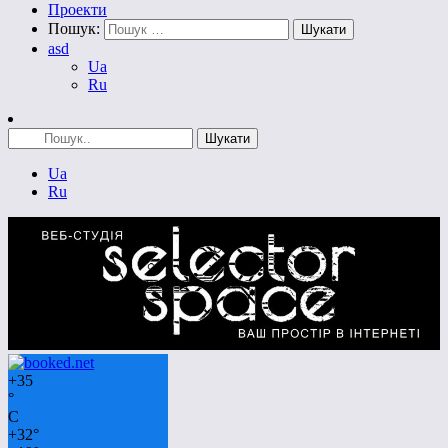
Проекти
Пошук:
asd
Ua
Ru
Ua
Ru
+
35
°
C
+
32°