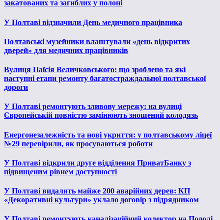
закатованих та загиблих у полоні
У Полтаві відзначили День медичного працівника
Полтавські музейники влаштували «день відкритих
дверей» для медичних працівників
Вулиця Паїсія Величковського: що зроблено та які
наступні етапи ремонту багатостраждальної полтавської
дороги
У Полтаві ремонтують зливову мережу: на вулиці
Європейській повністю замінюють зношений колодязь
Енергонезалежність та нові укриття: у полтавському ліцеї
№29 перевірили, як просуваються роботи
У Полтаві відкрили друге відділення ПриватБанку з
підвищеним рівнем доступності
У Полтаві видалять майже 200 аварійних дерев: КП
«Декоративні культури» уклало договір з підрядником
У Полтаві ремонтують каналізаційний колектор на Подолі