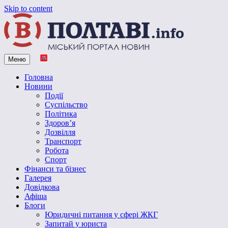
Skip to content
Меню
Vpoltave.info
Полтавський портал новин
Головна
Новини
Події
Суспільство
Політика
Здоров’я
Дозвілля
Транспорт
Робота
Спорт
Фінанси та бізнес
Галерея
Довідкова
Афіша
Блоги
Юридичні питання у сфері ЖКГ
Запитай у юриста