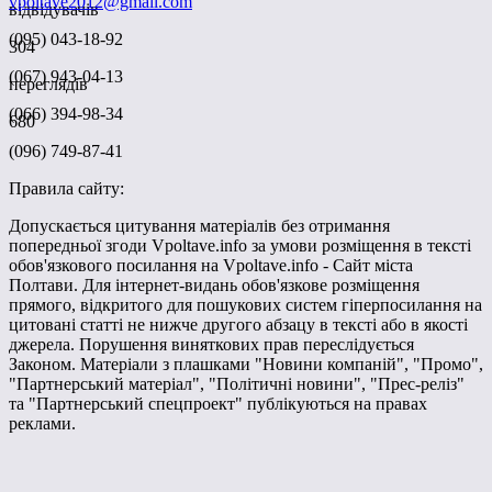
vpoltave2012@gmail.com
відвідувачів
(095) 043-18-92
304
(067) 943-04-13
переглядів
(066) 394-98-34
680
(096) 749-87-41
Правила сайту:
Допускається цитування матеріалів без отримання
попередньої згоди Vpoltave.info за умови розміщення в тексті
обов'язкового посилання на Vpoltave.info - Сайт міста
Полтави. Для інтернет-видань обов'язкове розміщення
прямого, відкритого для пошукових систем гіперпосилання на
цитовані статті не нижче другого абзацу в тексті або в якості
джерела. Порушення виняткових прав переслідується
Законом. Матеріали з плашками "Новини компаній", "Промо",
"Партнерський матеріал", "Політичні новини", "Прес-реліз"
та "Партнерський спецпроект" публікуються на правах
реклами.