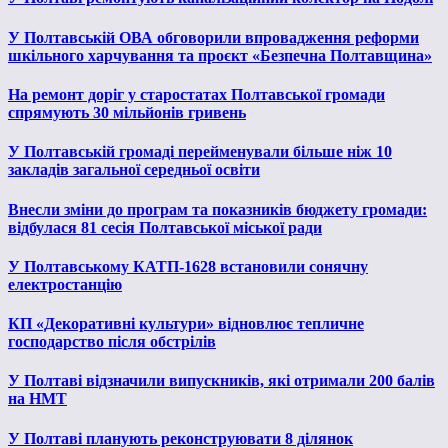
У Полтавській ОВА обговорили впровадження реформи
шкільного харчування та проєкт «Безпечна Полтавщина»
На ремонт доріг у старостатах Полтавської громади
спрямують 30 мільйонів гривень
У Полтавській громаді перейменували більше ніж 10
закладів загальної середньої освіти
Внесли зміни до програм та показників бюджету громади:
відбулася 81 сесія Полтавської міської ради
У Полтавському КАТП-1628 встановили сонячну
електростанцію
КП «Декоративні культури» відновлює тепличне
господарство після обстрілів
У Полтаві відзначили випускників, які отримали 200 балів
на НМТ
У Полтаві планують реконструювати 8 ділянок