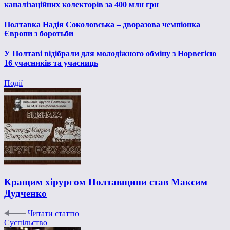
каналізаційних колекторів за 400 млн грн
Полтавка Надія Соколовська – дворазова чемпіонка
Європи з боротьби
У Полтаві відібрали для молодіжного обміну з Норвегією
16 учасників та учасниць
Події
Кращим хірургом Полтавщини став Максим
Дудченко
Читати статтю
Суспільство