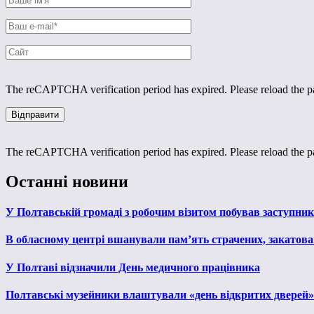
The reCAPTCHA verification period has expired. Please reload the p
The reCAPTCHA verification period has expired. Please reload the p
Останні новини
У Полтавській громаді з робочим візитом побував заступни
В обласному центрі вшанували пам’ять страчених, закатован
У Полтаві відзначили День медичного працівника
Полтавські музейники влаштували «день відкритих дверей»