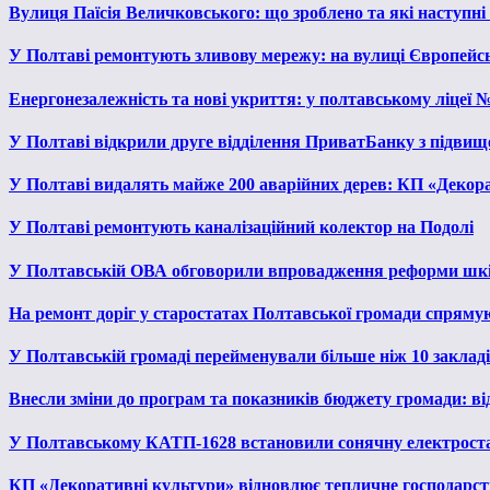
Вулиця Паїсія Величковського: що зроблено та які наступні
У Полтаві ремонтують зливову мережу: на вулиці Європейс
Енергонезалежність та нові укриття: у полтавському ліцеї 
У Полтаві відкрили друге відділення ПриватБанку з підвищ
У Полтаві видалять майже 200 аварійних дерев: КП «Декора
У Полтаві ремонтують каналізаційний колектор на Подолі
У Полтавській ОВА обговорили впровадження реформи шкі
На ремонт доріг у старостатах Полтавської громади спряму
У Полтавській громаді перейменували більше ніж 10 закладів
Внесли зміни до програм та показників бюджету громади: від
У Полтавському КАТП-1628 встановили сонячну електрост
КП «Декоративні культури» відновлює тепличне господарств