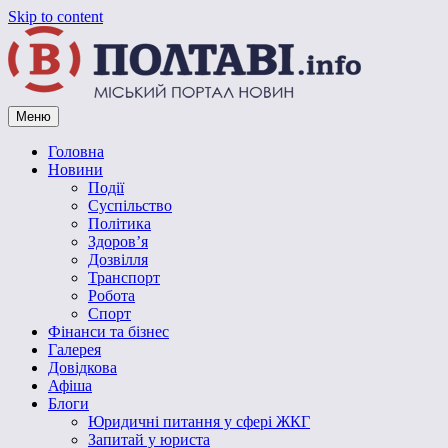
Skip to content
Меню
Vpoltave.info
Полтавський портал новин
Головна
Новини
Події
Суспільство
Політика
Здоров’я
Дозвілля
Транспорт
Робота
Спорт
Фінанси та бізнес
Галерея
Довідкова
Афіша
Блоги
Юридичні питання у сфері ЖКГ
Запитай у юриста