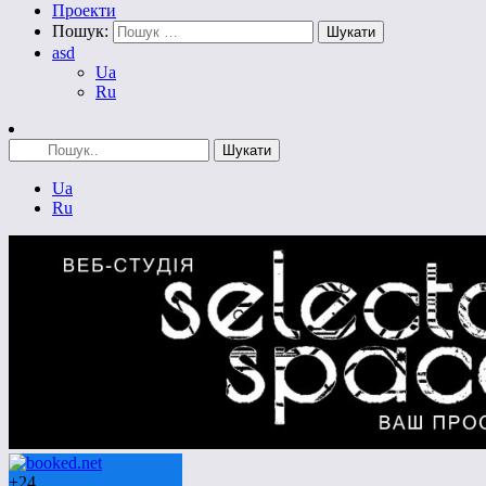
Проекти
Пошук:
asd
Ua
Ru
Ua
Ru
+
24