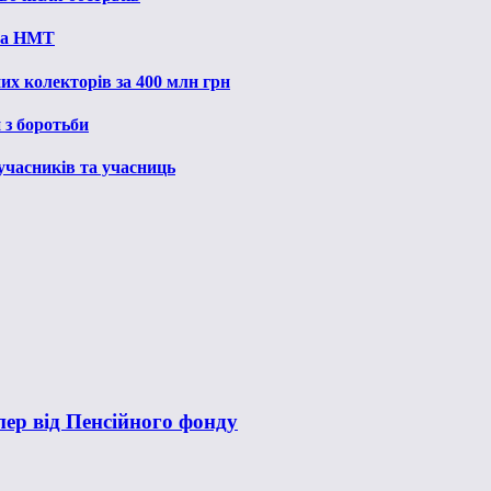
 на НМТ
их колекторів за 400 млн грн
 з боротьби
 учасників та учасниць
пер від Пенсійного фонду