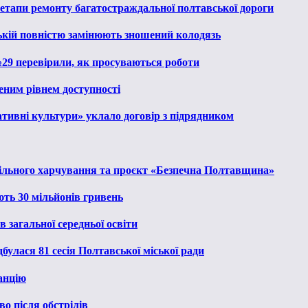
 етапи ремонту багатостраждальної полтавської дороги
ькій повністю замінюють зношений колодязь
№29 перевірили, як просуваються роботи
еним рівнем доступності
тивні культури» уклало договір з підрядником
льного харчування та проєкт «Безпечна Полтавщина»
ють 30 мільйонів гривень
 загальної середньої освіти
булася 81 сесія Полтавської міської ради
анцію
о після обстрілів