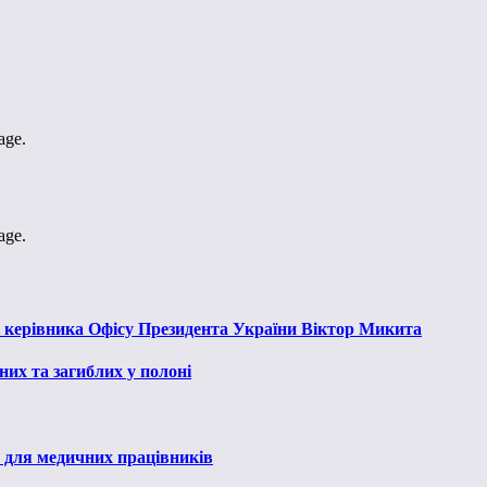
age.
age.
к керівника Офісу Президента України Віктор Микита
их та загиблих у полоні
 для медичних працівників