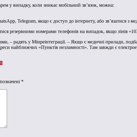
рем у випадку, коли зникає мобільний зв’язок, можна:
tsApp, Telegram, якщо є доступ до інтернету, або зв’язатися з 
витися резервними номерами телефонів на випадок, якщо лінія «1
ми, – радять у Мінреінтеграції. – Якщо є медичні прилади, подба
еси найближчих «Пунктів незламності». Там завжди є електроенер
 позначені
*