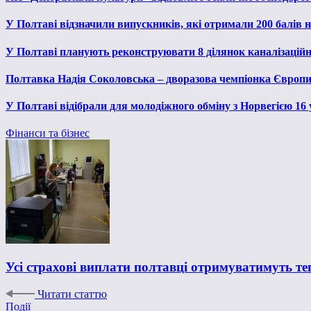
У Полтаві відзначили випускників, які отримали 200 балів
У Полтаві планують реконструювати 8 ділянок каналізаційн
Полтавка Надія Соколовська – дворазова чемпіонка Європи
У Полтаві відібрали для молодіжного обміну з Норвегією 16
Фінанси та бізнес
Усі страхові виплати полтавці отримуватимуть те
Читати статтю
Події