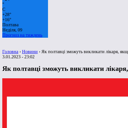
°
C
+
28°
+
16°
Полтава
Неділя, 09
Прогноз на тиждень
Головна
›
Новини
›
Як полтавці зможуть викликати лікаря, якщо
3.01.2023 - 23:02
Як полтавці зможуть викликати лікаря,