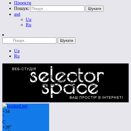
Проекти
Пошук:
asd
Ua
Ru
Ua
Ru
+
34
°
C
+
28°