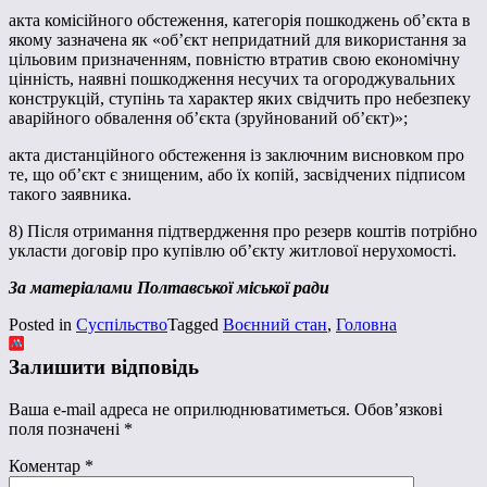
акта комісійного обстеження, категорія пошкоджень об’єкта в
якому зазначена як «об’єкт непридатний для використання за
цільовим призначенням, повністю втратив свою економічну
цінність, наявні пошкодження несучих та огороджувальних
конструкцій, ступінь та характер яких свідчить про небезпеку
аварійного обвалення об’єкта (зруйнований об’єкт)»;
акта дистанційного обстеження із заключним висновком про
те, що об’єкт є знищеним, або їх копій, засвідчених підписом
такого заявника.
8) Після отримання підтвердження про резерв коштів потрібно
укласти договір про купівлю об’єкту житлової нерухомості.
За матеріалами Полтавської міської ради
Posted in
Суспільство
Tagged
Воєнний стан
,
Головна
Залишити відповідь
Ваша e-mail адреса не оприлюднюватиметься.
Обов’язкові
поля позначені
*
Коментар
*