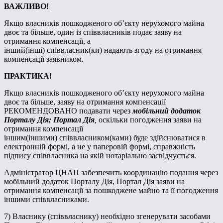
ВАЖЛИВО!
Якщо власників пошкодженого об’єкту нерухомого майна
двоє та більше, один із співвласників подає заяву на
отримання компенсації, а
інший(інші)
співвласник(ки)
надають згоду на отримання
компенсації заявником.
ПРАКТИКА!
Якщо власників пошкодженого об’єкту нерухомого майна
двоє та більше, заяву на отримання компенсації
РЕКОМЕНДОВАНО подавати через
мобільний додаток
Порталу Дія; Портал Дія
,
оскільки
погодження заяви на
отримання компенсації
іншим(іншими)
співвласником(ками)
буде здійснюватися в
електронній формі, а не у паперовій формі, справжність
підпису співвласника на якій нотаріально засвідчується.
Адміністратор ЦНАП забезпечить координацію подання через
мобільний додаток Порталу Дія, Портал Дія заяви на
отримання компенсації за пошкоджене майно та її погодження
іншими співвласниками.
7) Власнику (співвласнику) необхідно згенерувати засобами