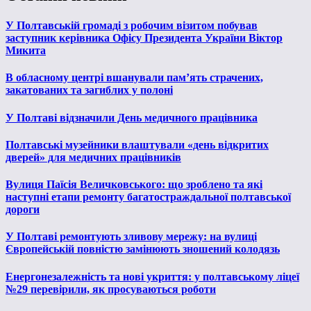
У Полтавській громаді з робочим візитом побував
заступник керівника Офісу Президента України Віктор
Микита
В обласному центрі вшанували пам’ять страчених,
закатованих та загиблих у полоні
У Полтаві відзначили День медичного працівника
Полтавські музейники влаштували «день відкритих
дверей» для медичних працівників
Вулиця Паїсія Величковського: що зроблено та які
наступні етапи ремонту багатостраждальної полтавської
дороги
У Полтаві ремонтують зливову мережу: на вулиці
Європейській повністю замінюють зношений колодязь
Енергонезалежність та нові укриття: у полтавському ліцеї
№29 перевірили, як просуваються роботи