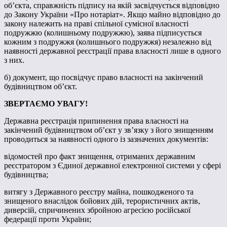
об’єкта, справжність підпису на якій засвідчується відповідно
до Закону України «Про нотаріат». Якщо майно відповідно до
закону належить на праві спільної сумісної власності
подружжю (колишньому подружжю), заява підписується
кожним з подружжя (колишнього подружжя) незалежно від
наявності державної реєстрації права власності лише в одного
з них.
б) документ, що посвідчує право власності на закінчений
будівництвом об’єкт.
ЗВЕРТАЄМО УВАГУ!
Державна реєстрація припинення права власності на
закінчений будівництвом об’єкт у зв’язку з його знищенням
проводиться за наявності одного із зазначених документів:
відомостей про факт знищення, отриманих державним
реєстратором з Єдиної державної електронної системи у сфері
будівництва;
витягу з Державного реєстру майна, пошкодженого та
знищеного внаслідок бойових дій, терористичних актів,
диверсій, спричинених збройною агресією російської
федерації проти України;