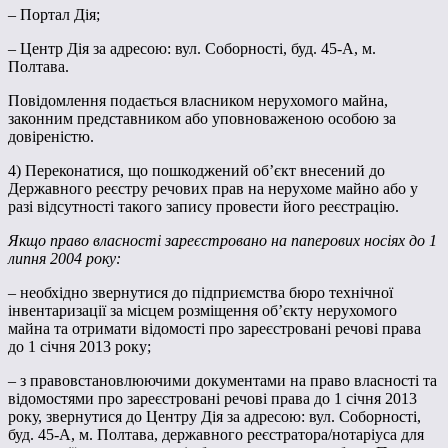
– Портал Дія;
– Центр Дія за адресою: вул. Соборності, буд. 45-А, м.
Полтава.
Повідомлення подається власником нерухомого майна,
законним представником або уповноваженою особою за
довіреністю.
4) Переконатися, що пошкоджений об’єкт внесений до
Державного реєстру речових прав на нерухоме майно або у
разі відсутності такого запису провести його реєстрацію.
Якщо право власності зареєстровано на паперових носіях до 1
липня 2004 року:
– необхідно звернутися до підприємства бюро технічної
інвентаризації за місцем розміщення об’єкту нерухомого
майна та отримати відомості про зареєстровані речові права
до 1 січня 2013 року;
– з правовстановлюючими документами на право власності та
відомостями про зареєстровані речові права до 1 січня 2013
року, звернутися до Центру Дія за адресою: вул. Соборності,
буд. 45-А, м. Полтава, державного реєстратора/нотаріуса для