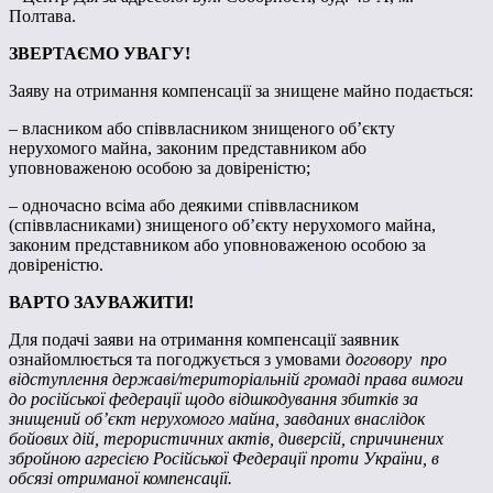
Полтава.
ЗВЕРТАЄМО УВАГУ!
Заяву на отримання компенсації за знищене майно подається:
– власником або співвласником знищеного об’єкту
нерухомого майна, законим представником або
уповноваженою особою за довіреністю;
– одночасно всіма або деякими співвласником
(співвласниками) знищеного об’єкту нерухомого майна,
законим представником або уповноваженою особою за
довіреністю.
ВАРТО ЗАУВАЖИТИ!
Для подачі заяви на отримання компенсації заявник
ознайомлюється та погоджується з умовами
договору про
відступлення державі/територіальній громаді права вимоги
до російської федерації щодо відшкодування збитків за
знищений об’єкт нерухомого майна, завданих внаслідок
бойових дій, терористичних актів, диверсій, спричинених
збройною агресією Російської Федерації проти України, в
обсязі отриманої компенсації.