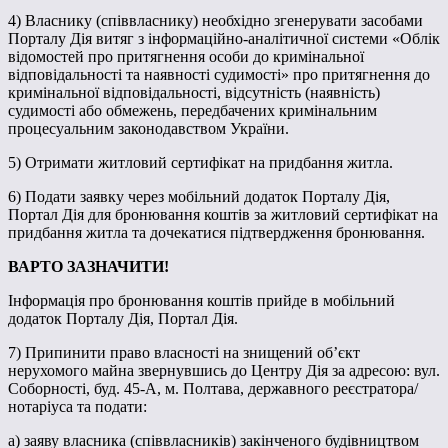
4) Власнику (співвласнику) необхідно згенерувати засобами
Порталу Дія витяг з інформаційно-аналітичної системи «Облік
відомостей про притягнення особи до кримінальної
відповідальності та наявності судимості» про притягнення до
кримінальної відповідальності, відсутність (наявність)
судимості або обмежень, передбачених кримінальним
процесуальним законодавством України.
5) Отримати житловий сертифікат на придбання житла.
6) Подати заявку через мобільний додаток Порталу Дія,
Портал Дія для бронювання коштів за житловий сертифікат на
придбання житла та дочекатися підтвердження бронювання.
ВАРТО ЗАЗНАЧИТИ!
Інформація про бронювання коштів прийде в мобільний
додаток Порталу Дія, Портал Дія.
7) Припинити право власності на знищений об’єкт
нерухомого майна звернувшись до Центру Дія за адресою: вул.
Соборності, буд. 45-А, м. Полтава, державного реєстратора/
нотаріуса та подати:
а) заяву власника (співвласників) закінченого будівництвом