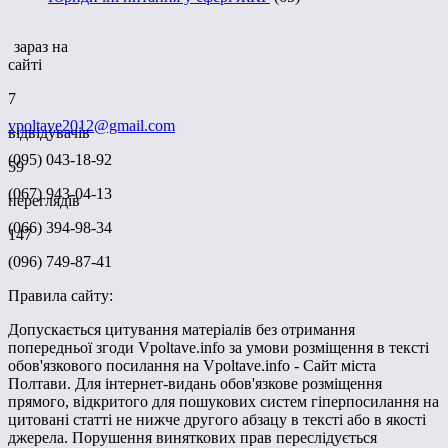
зараз на
сайті
7
vpoltave2012@gmail.com
відвідувачів
(095) 043-18-92
59
(067) 943-04-13
переглядів
(066) 394-98-34
147
(096) 749-87-41
Правила сайту:
Допускається цитування матеріалів без отримання
попередньої згоди Vpoltave.info за умови розміщення в тексті
обов'язкового посилання на Vpoltave.info - Сайт міста
Полтави. Для інтернет-видань обов'язкове розміщення
прямого, відкритого для пошукових систем гіперпосилання на
цитовані статті не нижче другого абзацу в тексті або в якості
джерела. Порушення виняткових прав переслідується