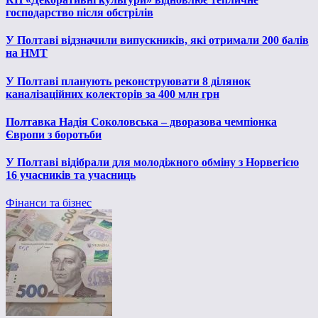
господарство після обстрілів
У Полтаві відзначили випускників, які отримали 200 балів
на НМТ
У Полтаві планують реконструювати 8 ділянок
каналізаційних колекторів за 400 млн грн
Полтавка Надія Соколовська – дворазова чемпіонка
Європи з боротьби
У Полтаві відібрали для молодіжного обміну з Норвегією
16 учасників та учасниць
Фінанси та бізнес