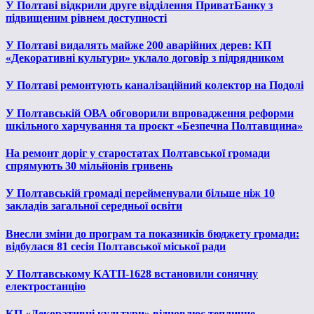
У Полтаві відкрили друге відділення ПриватБанку з
підвищеним рівнем доступності
У Полтаві видалять майже 200 аварійних дерев: КП
«Декоративні культури» уклало договір з підрядником
У Полтаві ремонтують каналізаційний колектор на Подолі
У Полтавській ОВА обговорили впровадження реформи
шкільного харчування та проєкт «Безпечна Полтавщина»
На ремонт доріг у старостатах Полтавської громади
спрямують 30 мільйонів гривень
У Полтавській громаді перейменували більше ніж 10
закладів загальної середньої освіти
Внесли зміни до програм та показників бюджету громади:
відбулася 81 сесія Полтавської міської ради
У Полтавському КАТП-1628 встановили сонячну
електростанцію
КП «Декоративні культури» відновлює тепличне