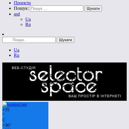
Проекти
Пошук:
asd
Ua
Ru
Ua
Ru
+
35
°
C
+
36°