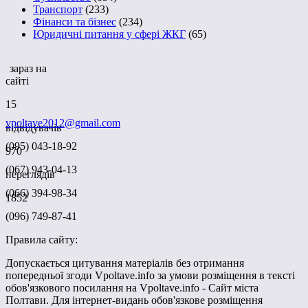
Транспорт
(233)
Фінанси та бізнес
(234)
Юридичні питання у сфері ЖКГ
(65)
зараз на
сайті
15
vpoltave2012@gmail.com
відвідувачів
(095) 043-18-92
970
(067) 943-04-13
переглядів
(066) 394-98-34
1852
(096) 749-87-41
Правила сайту:
Допускається цитування матеріалів без отримання
попередньої згоди Vpoltave.info за умови розміщення в тексті
обов'язкового посилання на Vpoltave.info - Сайт міста
Полтави. Для інтернет-видань обов'язкове розміщення