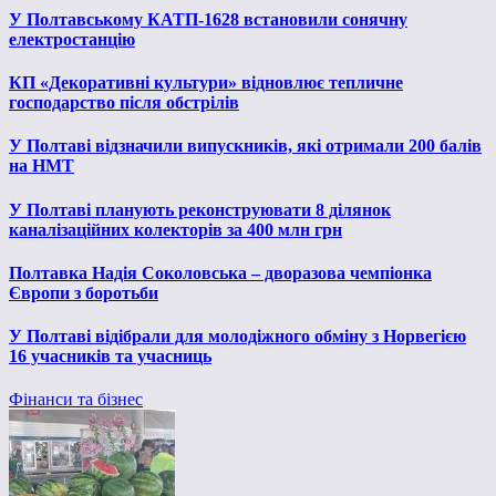
У Полтавському КАТП-1628 встановили сонячну
електростанцію
КП «Декоративні культури» відновлює тепличне
господарство після обстрілів
У Полтаві відзначили випускників, які отримали 200 балів
на НМТ
У Полтаві планують реконструювати 8 ділянок
каналізаційних колекторів за 400 млн грн
Полтавка Надія Соколовська – дворазова чемпіонка
Європи з боротьби
У Полтаві відібрали для молодіжного обміну з Норвегією
16 учасників та учасниць
Фінанси та бізнес