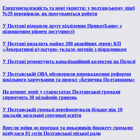
Енергонезалежність та нові укриття: у полтавському ліцеї
№29 перевірили, як просуваються роботи
У Полтаві відкрили друге відділення ПриватБанку з
підвищеним рівнем доступності
У Полтаві видалять майже 200 аварійних дерев: КП
«Декоративні культури» уклало договір з підрядником
У Полтаві ремонтують каналізаційний колектор на Подолі
У Полтавській ОВА обговорили впровадження реформи
шкільного харчування та проєкт «Безпечна Полтавщина»
На ремонт доріг у старостатах Полтавської громади
спрямують 30 мільйонів гривень
У Полтавській громаді перейменували більше ніж 10
закладів загальної середньої освіти
Внесли зміни до програм та показників бюджету громади:
відбулася 81 сесія Полтавської міської ради