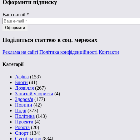
Оформити підписку
Ваш e-mail
*
Поділиться статтею в соц. мережах
Реклама на сайті
Політика конфіденційності
Контакти
Категорії
Афіша
(153)
Блоги
(41)
Дозвілля
(267)
Запитай у юриста
(4)
Здоров'я
(177)
Новини
(42)
Події
(373)
Політика
(143)
Проекти
(4)
Робота
(20)
Спорт
(134)
Суспільство
(834)