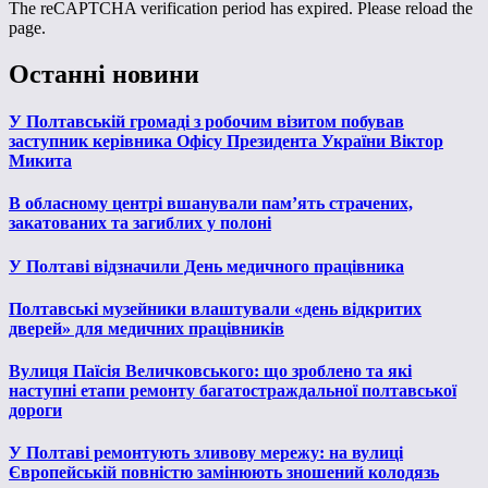
The reCAPTCHA verification period has expired. Please reload the
page.
Останні новини
У Полтавській громаді з робочим візитом побував
заступник керівника Офісу Президента України Віктор
Микита
В обласному центрі вшанували пам’ять страчених,
закатованих та загиблих у полоні
У Полтаві відзначили День медичного працівника
Полтавські музейники влаштували «день відкритих
дверей» для медичних працівників
Вулиця Паїсія Величковського: що зроблено та які
наступні етапи ремонту багатостраждальної полтавської
дороги
У Полтаві ремонтують зливову мережу: на вулиці
Європейській повністю замінюють зношений колодязь