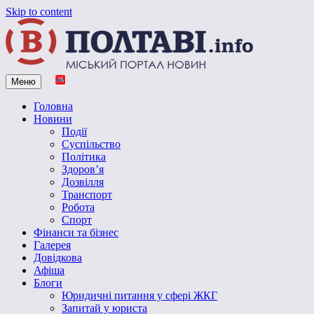
Skip to content
Меню
Vpoltave.info
Полтавський портал новин
Головна
Новини
Події
Суспільство
Політика
Здоров’я
Дозвілля
Транспорт
Робота
Спорт
Фінанси та бізнес
Галерея
Довідкова
Афіша
Блоги
Юридичні питання у сфері ЖКГ
Запитай у юриста