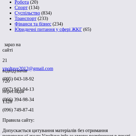
Робота
(20)
Спорт
(134)
Суспільство
(834)
Транспорт
(233)
Фінанси та бізнес
(234)
Юридичні питання у сфері ЖКГ
(65)
зараз на
сайті
21
vpoltave2012@gmail.com
відвідувачів
(095) 043-18-92
720
(067) 943-04-13
переглядів
(066) 394-98-34
1328
(096) 749-87-41
Правила сайту:
Допускається цитування матеріалів без отримання
попередньої згоди Vpoltave.info за умови розміщення в тексті