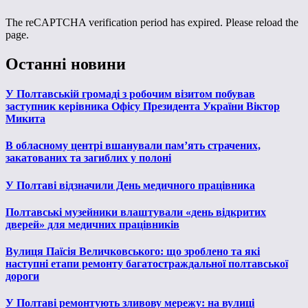
The reCAPTCHA verification period has expired. Please reload the
page.
Останні новини
У Полтавській громаді з робочим візитом побував
заступник керівника Офісу Президента України Віктор
Микита
В обласному центрі вшанували пам’ять страчених,
закатованих та загиблих у полоні
У Полтаві відзначили День медичного працівника
Полтавські музейники влаштували «день відкритих
дверей» для медичних працівників
Вулиця Паїсія Величковського: що зроблено та які
наступні етапи ремонту багатостраждальної полтавської
дороги
У Полтаві ремонтують зливову мережу: на вулиці