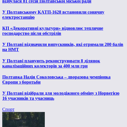
відбулася 81 сесія Полтавської міської ради
У Полтавському КАТП-1628 встановили сонячну
електростанцію
КП «Декоративні культури» відновлює тепличне
господарство після обстрілів
У Полтаві відзначили випускників, які отримали 200 балів
на НМТ
У Полтаві планують реконструювати 8 ділянок
каналізаційних колекторів за 400 млн грн
Полтавка Надія Соколовська – дворазова чемпіонка
Європи з боротьби
У Полтаві відібрали для молодіжного обміну з Норвегією
16 учасників та учасниць
Спорт