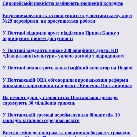
Європейській повністю замінюють зношений колодязь
Енергонезалежність та нові укриття: у полтавському ліцеї
№29 перевірили, як просуваються роботи
У Полтаві відкрили друге відділення ПриватБанку з
підвищеним рівнем доступності
У Полтаві видалять майже 200 аварійних дерев: КП
«Декоративні культури» уклало договір з підрядником
У Полтаві ремонтують каналізаційний колектор на Подолі
У Полтавській ОВА обговорили впровадження реформи
шкільного харчування та проєкт «Безпечна Полтавщина»
На ремонт доріг у старостатах Полтавської громади
спрямують 30 мільйонів гривень
У Полтавській громаді перейменували більше ніж 10
закладів загальної середньої освіти
Внесли зміни до програм та показників бюджету громади: