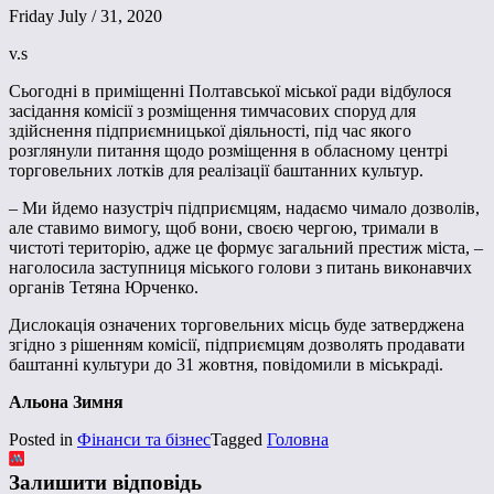
Friday July / 31, 2020
v.s
Сьогодні в приміщенні Полтавської міської ради відбулося
засідання комісії з розміщення тимчасових споруд для
здійснення підприємницької діяльності, під час якого
розглянули питання щодо розміщення в обласному центрі
торговельних лотків для реалізації баштанних культур.
– Ми йдемо назустріч підприємцям, надаємо чимало дозволів,
але ставимо вимогу, щоб вони, своєю чергою, тримали в
чистоті територію, адже це формує загальний престиж міста, –
наголосила заступниця міського голови з питань виконавчих
органів Тетяна Юрченко.
Дислокація означених торговельних місць буде затверджена
згідно з рішенням комісії, підприємцям дозволять продавати
баштанні культури до 31 жовтня, повідомили в міськраді.
Альона Зимня
Posted in
Фінанси та бізнес
Tagged
Головна
Залишити відповідь