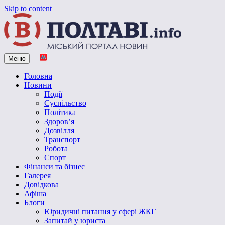
Skip to content
Меню
Vpoltave.info
Полтавський портал новин
Головна
Новини
Події
Суспільство
Політика
Здоров’я
Дозвілля
Транспорт
Робота
Спорт
Фінанси та бізнес
Галерея
Довідкова
Афіша
Блоги
Юридичні питання у сфері ЖКГ
Запитай у юриста