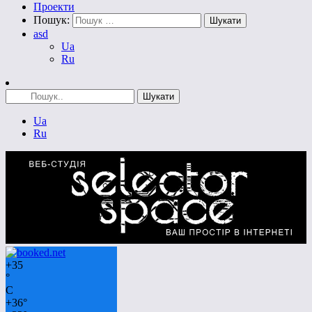
Проекти
Пошук:
asd
Ua
Ru
Ua
Ru
+
35
°
C
+
36°