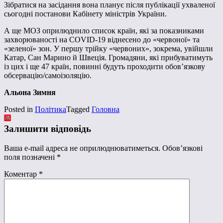
Зібратися на засідання вона планує після публікації ухваленої
сьогодні постанови Кабінету міністрів України.
А ще МОЗ оприлюднило список країн, які за показниками
захворюваності на COVID-19 віднесено до «червоної» та
«зеленої» зон. У першу трійку «червоних», зокрема, увійшли
Катар, Сан Марино й Швеція. Громадяни, які прибуватимуть
із цих і ще 47 країн, повинні будуть проходити обов’язкову
обсервацію/самоізоляцію.
Альона Зимня
Posted in
Політика
Tagged
Головна
Залишити відповідь
Ваша e-mail адреса не оприлюднюватиметься.
Обов’язкові
поля позначені
*
Коментар
*