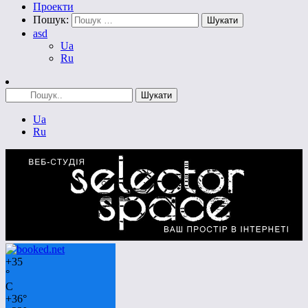
Проекти
Пошук:
asd
Ua
Ru
Ua
Ru
+
35
°
C
+
36°