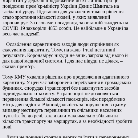
Карантин у державі продовжений до 31 липня. Про це
повідомив прем’єр-міністр України Денис Шмигаль на
засіданні уряду. Підставою для ухвалення такого рішення
стало зростання кількості людей, у яких виявлений
коронавірус. За словами посадовця, за останній тиждень на
COVID-19 захворіли 4853 особи. Це найбільше в Україні за
весь час пандемії.
– Ослаблення карантинних заходів люди сприйняли як
скасування карантину. Тому, на жаль, і такі негативні
результати. Коронавірус нікуди не зник, загроза від нього й
для нашої медичної системи, і для нас нікуди не ділася, –
сказав прем’єр.
Тому КМУ ухвалив рішення про продовження адаптивного
карантину. У цей час заборонено перебування в громадських
будинках, спорудах і транспорті без надягнутих засобів
індивідуального захисту. У транспорті не дозволяється
перевезення більшої кількості пасажирів, ніж передбачено
місць для сидіння. Відповідальність за порушення в цьому
випадку нестимуть перевізники та очільники населених
пунктів. Їх, до речі, закликали максимально збільшити
кількість транспорту на маршрутах, а за необхідності зробити
нові.
– Люди не повинні стояти в чергах та їхати в переповнених