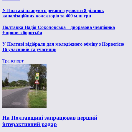
У Полтаві планують реконструювати 8 ділянок
каналізаційних колекторів за 400 млн грн
Полтавка Надія Соколовська – дворазова чемпіонка
Європи з боротьби
У Полтаві відібрали для молодіжного обміну з Норвегією
16 учасників та учасниць
Транспорт
На Полтавщині запрацював перший
інтерактивний радар