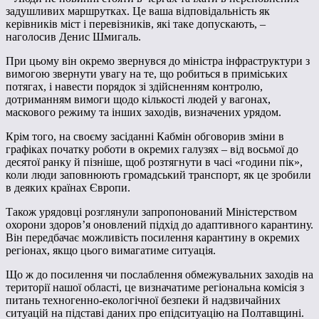
задушливих маршрутках. Це ваша відповідальність як
керівників міст і перевізників, які таке допускають, –
наголосив Денис Шмигаль.
При цьому він окремо звернувся до міністра інфраструктури з
вимогою звернути увагу на те, що робиться в приміських
потягах, і навести порядок зі здійсненням контролю,
дотриманням вимоги щодо кількості людей у вагонах,
маскового режиму та інших заходів, визначених урядом.
Крім того, на своєму засіданні Кабмін обговорив зміни в
графіках початку роботи в окремих галузях – від восьмої до
десятої ранку й пізніше, щоб розтягнути в часі «години пік»,
коли люди заповнюють громадський транспорт, як це зробили
в деяких країнах Європи.
Також урядовці розглянули запропонований Міністерством
охорони здоров’я оновлений підхід до адаптивного карантину.
Він передбачає можливість посилення карантину в окремих
регіонах, якщо цього вимагатиме ситуація.
Що ж до посилення чи послаблення обмежувальних заходів на
території нашої області, це визначатиме регіональна комісія з
питань техногенно-екологічної безпеки й надзвичайних
ситуацій на підставі даних про епідситуацію на Полтавщині.