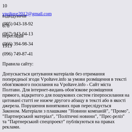
10
vpoltave2012@gmail.com
відвідувачів
(095) 043-18-92
678
(067) 943-04-13
переглядів
(066) 394-98-34
1913
(096) 749-87-41
Правила сайту:
Допускається цитування матеріалів без отримання
попередньої згоди Vpoltave.info за умови розміщення в тексті
обов'язкового посилання на Vpoltave.info - Сайт міста
Полтави. Для інтернет-видань обов'язкове розміщення
прямого, відкритого для пошукових систем гіперпосилання на
цитовані статті не нижче другого абзацу в тексті або в якості
джерела. Порушення виняткових прав переслідується
Законом. Матеріали з плашками "Новини компаній", "Промо",
"Партнерський матеріал", "Політичні новини", "Прес-реліз"
та "Партнерський спецпроект" публікуються на правах
реклами.