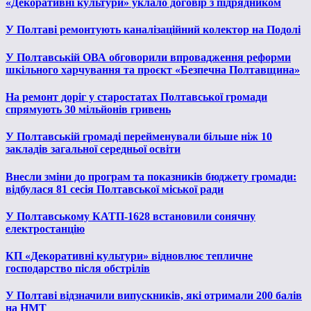
«Декоративні культури» уклало договір з підрядником
У Полтаві ремонтують каналізаційний колектор на Подолі
У Полтавській ОВА обговорили впровадження реформи
шкільного харчування та проєкт «Безпечна Полтавщина»
На ремонт доріг у старостатах Полтавської громади
спрямують 30 мільйонів гривень
У Полтавській громаді перейменували більше ніж 10
закладів загальної середньої освіти
Внесли зміни до програм та показників бюджету громади:
відбулася 81 сесія Полтавської міської ради
У Полтавському КАТП-1628 встановили сонячну
електростанцію
КП «Декоративні культури» відновлює тепличне
господарство після обстрілів
У Полтаві відзначили випускників, які отримали 200 балів
на НМТ