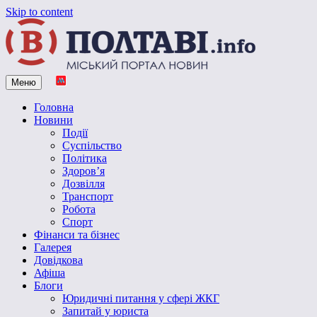
Skip to content
Меню
Vpoltave.info
Полтавський портал новин
Головна
Новини
Події
Суспільство
Політика
Здоров’я
Дозвілля
Транспорт
Робота
Спорт
Фінанси та бізнес
Галерея
Довідкова
Афіша
Блоги
Юридичні питання у сфері ЖКГ
Запитай у юриста