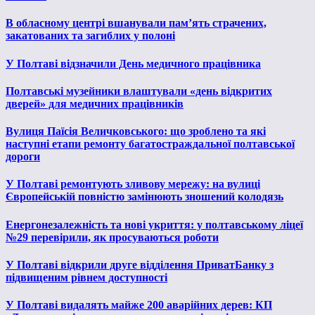
В обласному центрі вшанували пам’ять страчених,
закатованих та загиблих у полоні
У Полтаві відзначили День медичного працівника
Полтавські музейники влаштували «день відкритих
дверей» для медичних працівників
Вулиця Паїсія Величковського: що зроблено та які
наступні етапи ремонту багатостраждальної полтавської
дороги
У Полтаві ремонтують зливову мережу: на вулиці
Європейській повністю замінюють зношений колодязь
Енергонезалежність та нові укриття: у полтавському ліцеї
№29 перевірили, як просуваються роботи
У Полтаві відкрили друге відділення ПриватБанку з
підвищеним рівнем доступності
У Полтаві видалять майже 200 аварійних дерев: КП