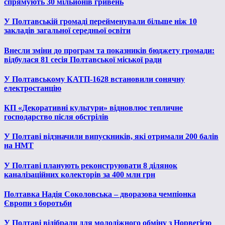
спрямують 30 мільйонів гривень
У Полтавській громаді перейменували більше ніж 10
закладів загальної середньої освіти
Внесли зміни до програм та показників бюджету громади:
відбулася 81 сесія Полтавської міської ради
У Полтавському КАТП-1628 встановили сонячну
електростанцію
КП «Декоративні культури» відновлює тепличне
господарство після обстрілів
У Полтаві відзначили випускників, які отримали 200 балів
на НМТ
У Полтаві планують реконструювати 8 ділянок
каналізаційних колекторів за 400 млн грн
Полтавка Надія Соколовська – дворазова чемпіонка
Європи з боротьби
У Полтаві відібрали для молодіжного обміну з Норвегією