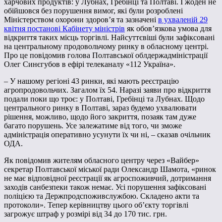
харчових продуктів: у Лубнах, Гребінці та Полтаві. І жоден не
обійшовся без порушення вимог, які були розроблені
Міністерством охорони здоров’я та зазначені
в ухваленій 29
квітня постанові Кабінету міністрів
як обов’язкова умова для
відкриття таких місць торгівлі. Найсуттєвіші були зафіксовані
на центральному продовольчому ринку в обласному центрі.
Про це повідомив голова Полтавської облдержадміністрації
Олег Синєгубов в ефірі телеканалу «112 Україна».
– У нашому регіоні 43 ринки, які мають реєстрацію
агропродовольчих. Загалом їх 54. Наразі заяви про відкриття
подали поки що троє: у Полтаві, Гребінці та Лубнах. Щодо
центрального ринку в Полтаві, зараз будемо ухвалювати
рішення, можливо, щодо його закриття, позаяк там дуже
багато порушень. Усе залежатиме від того, чи зможе
адміністрація оперативно усунути їх чи ні, – сказав очільник
ОДА.
Як повідомив жителям обласного центру через «Вайбер»
секретар Полтавської міської ради Олександр Шамота, «ринок
не має відповідної реєстрації як агроспоживчий, дотримання
заходів санбезпеки також немає. Усі порушення зафіксовані
поліцією та Держпродспоживслужбою. Складено акти та
протоколи». Тепер керівництву цього об’єкту торгівлі
загрожує штраф у розмірі від 34 до 170 тис. грн.