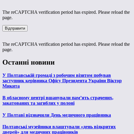
The reCAPTCHA verification period has expired. Please reload the
page.
The reCAPTCHA verification period has expired. Please reload the
page.
Останні новини
У Полтавській громаді з робочим візитом побував
заступник керівника Офісу Президента України Віктор
Микита
В обласному центрі вшанували пам’ять страчених,
закатованих та загиблих у полоні
У Полтаві відзначили День медичного працівника
Полтавські музейники влаштували «день відкритих
дверей» для медичних працівників