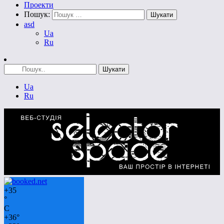
Проекти
Пошук:
asd
Ua
Ru
Ua
Ru
+
35
°
C
+
36°