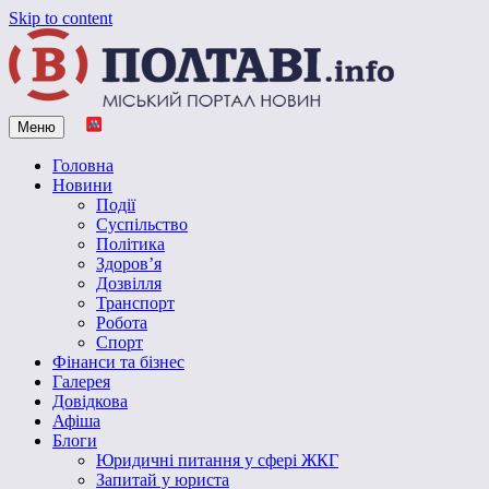
Skip to content
Меню
Vpoltave.info
Полтавський портал новин
Головна
Новини
Події
Суспільство
Політика
Здоров’я
Дозвілля
Транспорт
Робота
Спорт
Фінанси та бізнес
Галерея
Довідкова
Афіша
Блоги
Юридичні питання у сфері ЖКГ
Запитай у юриста