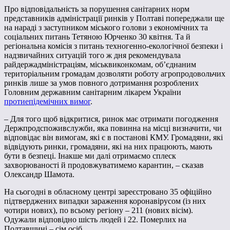
Про відповідальність за порушення санітарних норм
представників адміністрації ринків у Полтаві попереджали ще
на нараді з заступником міського голови з економічних та
соціальних питань Тетяною Юрченко 30 квітня. Та й
регіональна комісія з питань техногенно-екологічної безпеки і
надзвичайних ситуацій того ж дня рекомендувала
райдержадміністраціям, міськвиконкомам, об’єднаним
територіальним громадам дозволяти роботу агропродовольчих
ринків лише за умов повного дотримання розроблених
Головним державним санітарним лікарем України
протиепідемічних вимог
.
– Для того щоб відкритися, ринок має отримати погодження
Держпродспоживслужби, яка повинна на місці визначити, чи
відповідає він вимогам, які є в постанові КМУ. Громадяни, які
відвідують ринки, громадяни, які на них працюють, мають
бути в безпеці. Інакше ми далі отримаємо сплеск
захворюваності й продовжуватимемо карантин, – сказав
Олександр Шамота.
На сьогодні в обласному центрі зареєстровано 35 офіційно
підтверджених випадки зараження коронавірусом (із них
чотири нових), по всьому регіону – 211 (нових вісім).
Одужали відповідно шість людей і 22. Померлих на
Полтавщині – сім осіб.