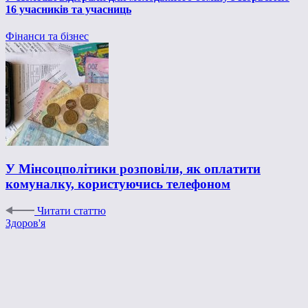
16 учасників та учасниць
Фінанси та бізнес
У Мінсоцполітики розповіли, як оплатити
комуналку, користуючись телефоном
Читати статтю
Здоров'я