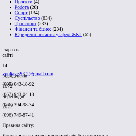
Проекти
(4)
Робота
(20)
Спорт
(134)
Суспільство
(834)
Транспорт
(233)
Фінанси та бізнес
(234)
Юридичні питання у сфері ЖКГ
(65)
зараз на
сайті
14
vpoltave2012@gmail.com
відвідувачів
(095) 043-18-92
1072
(067) 943-04-13
переглядів
(066) 394-98-34
2027
(096) 749-87-41
Правила сайту:
Допускається цитування матеріалів без отримання