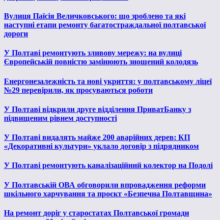
Вулиця Паїсія Величковського: що зроблено та які
наступні етапи ремонту багатостраждальної полтавської
дороги
У Полтаві ремонтують зливову мережу: на вулиці
Європейській повністю замінюють зношений колодязь
Енергонезалежність та нові укриття: у полтавському ліцеї
№29 перевірили, як просуваються роботи
У Полтаві відкрили друге відділення ПриватБанку з
підвищеним рівнем доступності
У Полтаві видалять майже 200 аварійних дерев: КП
«Декоративні культури» уклало договір з підрядником
У Полтаві ремонтують каналізаційний колектор на Подолі
У Полтавській ОВА обговорили впровадження реформи
шкільного харчування та проєкт «Безпечна Полтавщина»
На ремонт доріг у старостатах Полтавської громади