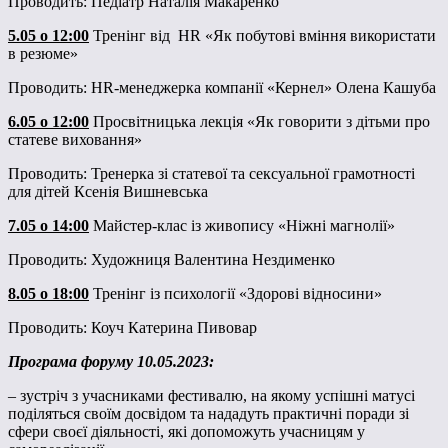
Проводить: Педіатр Наталія Макаренко
5.05
о
12:00
Тренінг від HR «Як побутові вміння використати
в резюме»
Проводить: HR-менеджерка компанії «Кернел» Олена Кашуба
6
.05
о
1
2
:00
Просвітницька лекція «Як говорити з дітьми про
статеве виховання»
Проводить: Тренерка зі статевої та сексуальної грамотності
для дітей Ксенія Вишневська
7.05
о
14:00
Майстер-клас із живопису «Ніжні магнолії»
Проводить: Художниця Валентина Нездименко
8.05
о
18:00
Тренінг із психології «Здорові відносини»
Проводить: Коуч Катерина Пивовар
Програма форуму 10.05.2023:
– зустріч з учасниками фестивалю, на якому успішні матусі
поділяться своїм досвідом та нададуть практичні поради зі
сфери своєї діяльності, які допоможуть учасницям у