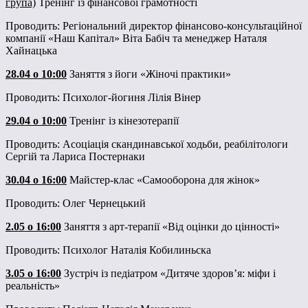
група)
Тренінг із фінансової грамотності
Проводить: Регіональний директор фінансово-консультаційної
компанії «Наш Капітал» Віта Бабіч та менеджер Наталя
Хайнацька
28.04 о 10:00
Заняття з йоги «Жіночі практики»
Проводить: Психолог-йогиня Лілія Вінер
29.04 о 10:00
Тренінг із кінезотерапії
Проводить: Асоціація скандинавської ходьби, реабілітологи
Сергій та Лариса Постернаки
30.04
о
16:00
Майстер-клас «Самооборона для жінок»
Проводить: Олег Чернецький
2.05
о
16:00
Заняття з арт-терапії «Від оцінки до цінності»
Проводить: Психолог Наталія Кобилиньска
3.05
о
16:00
Зустріч із педіатром «Дитяче здоров’я: міфи і
реальність»