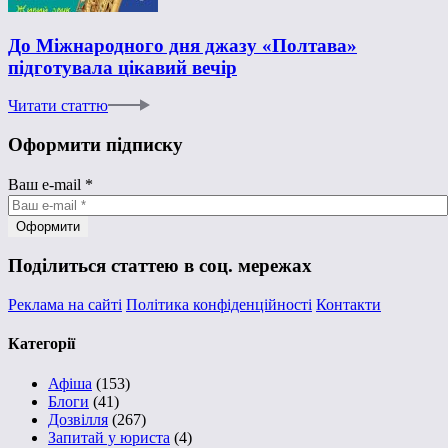
До Міжнародного дня джазу «Полтава»
підготувала цікавий вечір
Читати статтю
Оформити підписку
Ваш e-mail
*
Поділиться статтею в соц. мережах
Реклама на сайті
Політика конфіденційності
Контакти
Категорії
Афіша
(153)
Блоги
(41)
Дозвілля
(267)
Запитай у юриста
(4)