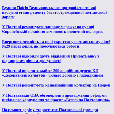
Вулиця Паїсія Величковського: що зроблено та які
наступні етапи ремонту багатостраждальної полтавської
дороги
У Полтаві ремонтують зливову мережу: на вулиці
Європейській повністю замінюють зношений колодязь
Енергонезалежність та нові укриття: у полтавському ліцеї
№29 перевірили, як просуваються роботи
У Полтаві відкрили друге відділення ПриватБанку з
підвищеним рівнем доступності
У Полтаві видалять майже 200 аварійних дерев: КП
«Декоративні культури» уклало договір з підрядником
У Полтаві ремонтують каналізаційний колектор на Подолі
У Полтавській ОВА обговорили впровадження реформи
шкільного харчування та проєкт «Безпечна Полтавщина»
На ремонт доріг у старостатах Полтавської громади