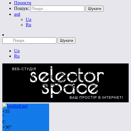
Проекти
Пошук:
asd
Ua
Ru
Ua
Ru
+
35
°
C
+
36°