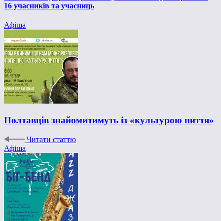
16 учасників та учасниць
Афіша
Полтавців знайомитимуть із «культурою пиття»
Читати статтю
Афіша