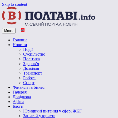
Skip to content
Меню
Vpoltave.info
Полтавський портал новин
Головна
Новини
Події
Суспільство
Політика
Здоров’я
Дозвілля
Транспорт
Робота
Спорт
Фінанси та бізнес
Галерея
Довідкова
Афіша
Блоги
Юридичні питання у сфері ЖКГ
Запитай у юриста