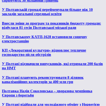
спрямують 30 мільйонів гривень
У Полтавській громаді перейменували більше ніж 10
закладів загальної середньої освіти
Внесли зміни до програм та показників бюджету громади:
відбулася 81 сесія Полтавської міської ради
У Полтавському КАТП-1628 встановили сонячну
електростанцію
КП «Декоративні культури» відновлює тепличне
господарство після обстрілів
У Полтаві відзначили випускників, які отримали 200 балів
на НМТ
У Полтаві планують реконструювати 8 ділянок
каналізаційних колекторів за 400 млн грн
Полтавка Надія Соколовська – дворазова чемпіонка
Європи з боротьби
У Полтаві відібрали для молодіжного обміну з Норвегією