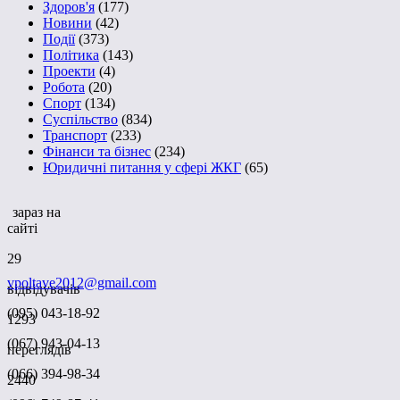
Здоров'я
(177)
Новини
(42)
Події
(373)
Політика
(143)
Проекти
(4)
Робота
(20)
Спорт
(134)
Суспільство
(834)
Транспорт
(233)
Фінанси та бізнес
(234)
Юридичні питання у сфері ЖКГ
(65)
зараз на
сайті
29
vpoltave2012@gmail.com
відвідувачів
(095) 043-18-92
1293
(067) 943-04-13
переглядів
(066) 394-98-34
2440