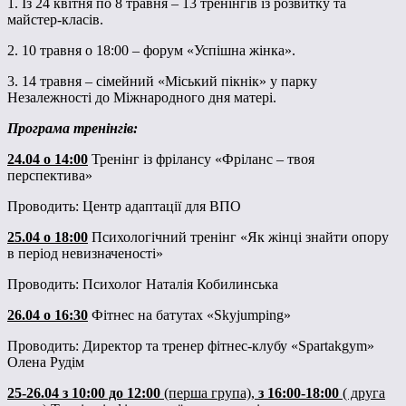
1. Із 24 квітня по 8 травня – 13 тренінгів із розвитку та
майстер-класів.
2. 10 травня о 18:00 – форум «Успішна жінка».
3. 14 травня – сімейний «Міський пікнік» у парку
Незалежності до Міжнародного дня матері.
Програма тренінгів:
24.04
о 14:00
Тренінг із фрілансу «Фріланс – твоя
перспектива»
Проводить: Центр адаптації для ВПО
25.04
о
18:00
Психологічний тренінг «Як жінці знайти опору
в період невизначеності»
Проводить: Психолог Наталія Кобилинська
26.04 о 16:30
Фітнес на батутах «Skyjumping»
Проводить: Директор та тренер фітнес-клубу «Spartakgym»
Олена Рудім
25-26.04 з 10:00 до 12:00
(перша група),
з 16:00-18:00
( друга