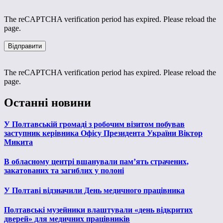
The reCAPTCHA verification period has expired. Please reload the
page.
The reCAPTCHA verification period has expired. Please reload the
page.
Останні новини
У Полтавській громаді з робочим візитом побував
заступник керівника Офісу Президента України Віктор
Микита
В обласному центрі вшанували пам’ять страчених,
закатованих та загиблих у полоні
У Полтаві відзначили День медичного працівника
Полтавські музейники влаштували «день відкритих
дверей» для медичних працівників