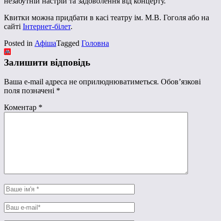
незабутній настрій та задоволення від концерту.
Квитки можна придбати в касі театру ім. М.В. Гоголя або на
сайті
Інтернет-білет
.
Posted in
Афіша
Tagged
Головна
Залишити відповідь
Ваша e-mail адреса не оприлюднюватиметься.
Обов’язкові
поля позначені
*
Коментар
*