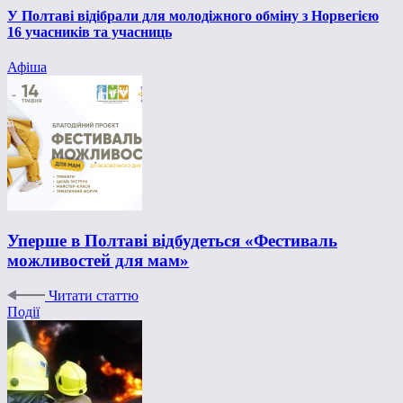
У Полтаві відібрали для молодіжного обміну з Норвегією
16 учасників та учасниць
Афіша
Уперше в Полтаві відбудеться «Фестиваль
можливостей для мам»
Читати статтю
Події