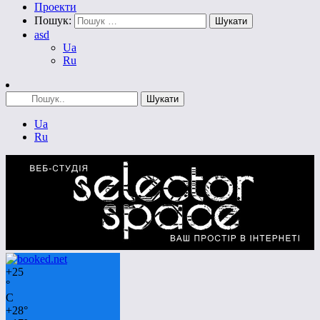
Проекти
Пошук:
asd
Ua
Ru
Ua
Ru
+
25
°
C
+
28°