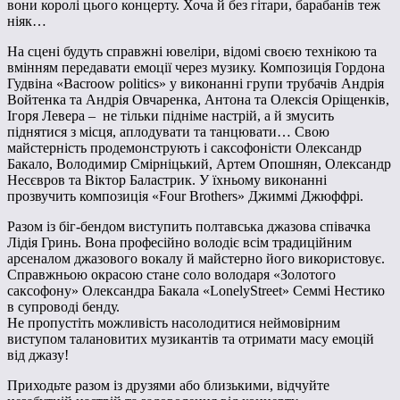
вони королі цього концерту. Хоча й без гітари, барабанів теж
ніяк…
На сцені будуть справжні ювеліри, відомі своєю технікою та
вмінням передавати емоції через музику. Композиція Гордона
Гудвіна «Bacroow politics» у виконанні групи трубачів Андрія
Войтенка та Андрія Овчаренка, Антона та Олексія Оріщенків,
Ігоря Левера – не тільки підніме настрій, а й змусить
піднятися з місця, аплодувати та танцювати… Свою
майстерність продемонструють і саксофоністи Олександр
Бакало, Володимир Смірніцький, Артем Опошнян, Олександр
Несєвров та Віктор Баластрик. У їхньому виконанні
прозвучить композиція «Four Brothers» Джиммі Джюффрі.
Разом із біг-бендом виступить полтавська джазова співачка
Лідія Гринь. Вона професійно володіє всім традиційним
арсеналом джазового вокалу й майстерно його використовує.
Справжньою окрасою стане соло володаря «Золотого
саксофону» Олександра Бакала «LonelyStreet» Семмі Нестико
в супроводі бенду.
Не пропустіть можливість насолодитися неймовірним
виступом талановитих музикантів та отримати масу емоцій
від джазу!
Приходьте разом із друзями або близькими, відчуйте