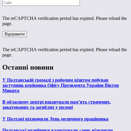
The reCAPTCHA verification period has expired. Please reload the
page.
The reCAPTCHA verification period has expired. Please reload the
page.
Останні новини
У Полтавській громаді з робочим візитом побував
заступник керівника Офісу Президента України Віктор
Микита
В обласному центрі вшанували пам’ять страчених,
закатованих та загиблих у полоні
У Полтаві відзначили День медичного працівника
Полтавські музейники влаштували «день відкритих