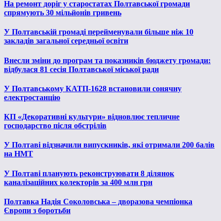
На ремонт доріг у старостатах Полтавської громади
спрямують 30 мільйонів гривень
У Полтавській громаді перейменували більше ніж 10
закладів загальної середньої освіти
Внесли зміни до програм та показників бюджету громади:
відбулася 81 сесія Полтавської міської ради
У Полтавському КАТП-1628 встановили сонячну
електростанцію
КП «Декоративні культури» відновлює тепличне
господарство після обстрілів
У Полтаві відзначили випускників, які отримали 200 балів
на НМТ
У Полтаві планують реконструювати 8 ділянок
каналізаційних колекторів за 400 млн грн
Полтавка Надія Соколовська – дворазова чемпіонка
Європи з боротьби