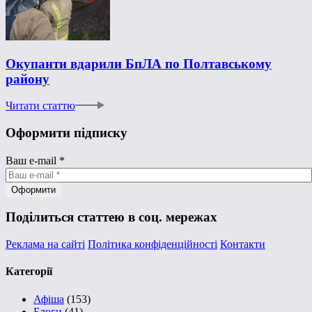
Окупанти вдарили БпЛА по Полтавському
району
Читати статтю
Оформити підписку
Ваш e-mail
*
Поділиться статтею в соц. мережах
Реклама на сайті
Політика конфіденційності
Контакти
Категорії
Афіша
(153)
Блоги
(41)