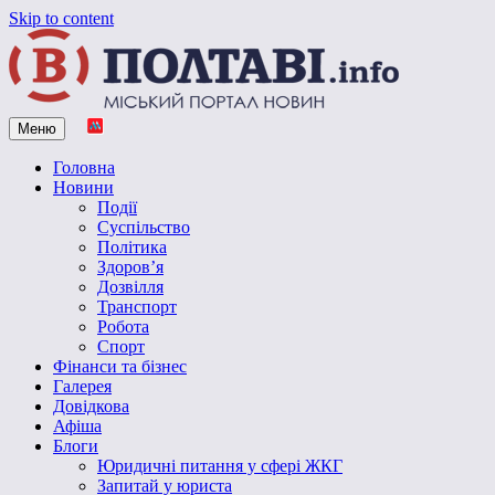
Skip to content
Меню
Vpoltave.info
Полтавський портал новин
Головна
Новини
Події
Суспільство
Політика
Здоров’я
Дозвілля
Транспорт
Робота
Спорт
Фінанси та бізнес
Галерея
Довідкова
Афіша
Блоги
Юридичні питання у сфері ЖКГ
Запитай у юриста