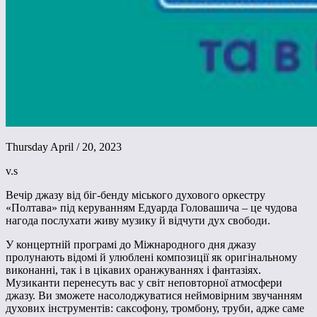
Thursday April / 20, 2023
v.s
Вечір джазу від біг-бенду міського духового оркестру
«Полтава» під керуванням Едуарда Головашича – це чудова
нагода послухати живу музику й відчути дух свободи.
У концертній програмі до Міжнародного дня джазу
пролунають відомі й улюблені композиції як оригінальному
виконанні, так і в цікавих оранжуваннях і фантазіях.
Музиканти перенесуть вас у світ неповторної атмосфери
джазу. Ви зможете насолоджуватися неймовірним звучанням
духових інструментів: саксофону, тромбону, труби, адже саме