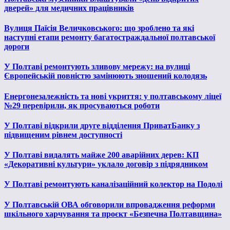
дверей» для медичних працівників
Вулиця Паїсія Величковського: що зроблено та які
наступні етапи ремонту багатостраждальної полтавської
дороги
У Полтаві ремонтують зливову мережу: на вулиці
Європейській повністю замінюють зношений колодязь
Енергонезалежність та нові укриття: у полтавському ліцеї
№29 перевірили, як просуваються роботи
У Полтаві відкрили друге відділення ПриватБанку з
підвищеним рівнем доступності
У Полтаві видалять майже 200 аварійних дерев: КП
«Декоративні культури» уклало договір з підрядником
У Полтаві ремонтують каналізаційний колектор на Подолі
У Полтавській ОВА обговорили впровадження реформи
шкільного харчування та проєкт «Безпечна Полтавщина»