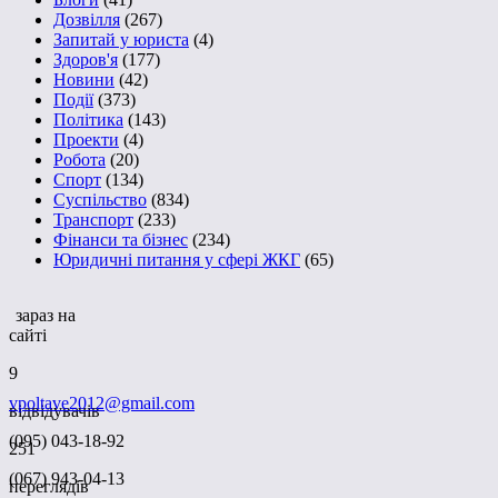
Дозвілля
(267)
Запитай у юриста
(4)
Здоров'я
(177)
Новини
(42)
Події
(373)
Політика
(143)
Проекти
(4)
Робота
(20)
Спорт
(134)
Суспільство
(834)
Транспорт
(233)
Фінанси та бізнес
(234)
Юридичні питання у сфері ЖКГ
(65)
зараз на
сайті
9
vpoltave2012@gmail.com
відвідувачів
(095) 043-18-92
251
(067) 943-04-13
переглядів