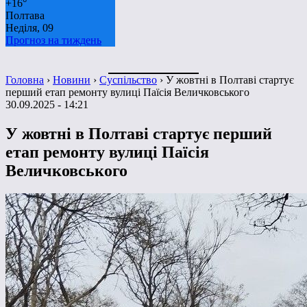
+
16°
Полтава
Неділя, 09
Прогноз на тиждень
Головна
›
Новини
›
Суспільство
›
У жовтні в Полтаві стартує
перший етап ремонту вулиці Паїсія Величковського
30.09.2025 - 14:21
У жовтні в Полтаві стартує перший
етап ремонту вулиці Паїсія
Величковського