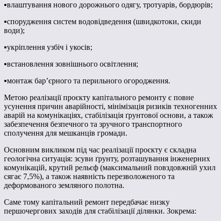
▪️влаштування нового дорожнього одягу, тротуарів, бордюрів;
▪️спорудження систем водовідведення (швидкотоки, скиди
води);
▪️укріплення узбіч і укосів;
▪️встановлення зовнішнього освітлення;
▪️монтаж бар’єрного та перильного огородження.
Метою реалізації проєкту капітального ремонту є повне
усунення причин аварійності, мінімізація ризиків техногенних
аварій на комунікаціях, стабілізація ґрунтової основи, а також
забезпечення безпечного та зручного транспортного
сполучення для мешканців громади.
Основним викликом під час реалізації проєкту є складна
геологічна ситуація: зсуви ґрунту, розташування інженерних
комунікацій, крутий рельєф (максимальний повздовжній ухил
сягає 7,5%), а також наявність перезволоженого та
деформованого земляного полотна.
Саме тому капітальний ремонт передбачає низку
першочергових заходів для стабілізації ділянки. Зокрема: