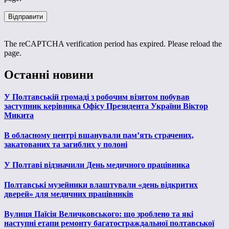
The reCAPTCHA verification period has expired. Please reload the
page.
Останні новини
У Полтавській громаді з робочим візитом побував
заступник керівника Офісу Президента України Віктор
Микита
В обласному центрі вшанували пам’ять страчених,
закатованих та загиблих у полоні
У Полтаві відзначили День медичного працівника
Полтавські музейники влаштували «день відкритих
дверей» для медичних працівників
Вулиця Паїсія Величковського: що зроблено та які
наступні етапи ремонту багатостраждальної полтавської