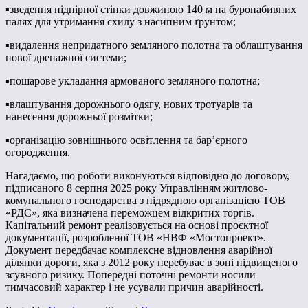
▪️зведення підпірної стінки довжиною 140 м на буронабивних
палях для утримання схилу з насипним ґрунтом;
▪️видалення непридатного земляного полотна та облаштування
нової дренажної системи;
▪️пошарове укладання армованого земляного полотна;
▪️влаштування дорожнього одягу, нових тротуарів та
нанесення дорожньої розмітки;
▪️організацію зовнішнього освітлення та бар’єрного
огородження.
Нагадаємо, що роботи виконуються відповідно до договору,
підписаного 8 серпня 2025 року Управлінням житлово-
комунального господарства з підрядною організацією ТОВ
«РДС», яка визначена переможцем відкритих торгів.
Капітальний ремонт реалізовується на основі проєктної
документації, розробленої ТОВ «НВФ «Мостопроект».
Документ передбачає комплексне відновлення аварійної
ділянки дороги, яка з 2012 року перебуває в зоні підвищеного
зсувного ризику. Попередні поточні ремонти носили
тимчасовий характер і не усували причин аварійності.