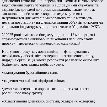
здійснення технологічної переврізки. Точні дати тимчасового
відключення будуть узгоджені з відповідними службами та
заздалегідь доведені до відома мешканців. Таким чином,
заплановані роботи не створюватимуть суттєвих
незручностей для жителів мікрорайону та не матимуть
негативного впливу на функціонування об’єктів житлової чи
соціальної інфраструктури”, – зазначили в Управлінні ЖКГ.
У 2025 році з міського бюджету виділили 13 млн грн, які
спрямовуються винятково на виконання першого етапу
проєкту – перенесення інженерних комунікацій.
Наступного року, за умови виділення фінансування у
необхідному обсязі, після завершення зазначеного етапу,
підрядна організація зможе розпочати реалізацію основних
будівельно-монтажних робіт, зокрема:
▪️влаштування буронабивних паль;
▪️зведення монолітної підпірної стінки;
▪️демонтаж існуючого дорожнього покриття та зняття
рослинного шару ґрунту;
▪️облаштування дренажної системи, оглядових колодязів;