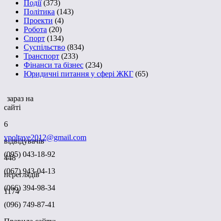
Події
(373)
Політика
(143)
Проекти
(4)
Робота
(20)
Спорт
(134)
Суспільство
(834)
Транспорт
(233)
Фінанси та бізнес
(234)
Юридичні питання у сфері ЖКГ
(65)
зараз на
сайті
6
vpoltave2012@gmail.com
відвідувачів
(095) 043-18-92
448
(067) 943-04-13
переглядів
(066) 394-98-34
1174
(096) 749-87-41