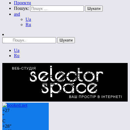
Проекти
Пошук:
asd
Ua
Ru
Ua
Ru
+
27
°
C
+
28°