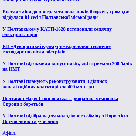
Внесли зміни до програм та показників бюджету громади:
відбулася 81 сесія Полтавської міської ради
У Полтавському КАТП-1628 встановили сонячну
електростанцію
КП «Декоративні культури» відновлює тепличне
господарство після обстрілів
У Полтаві відзначили випускників, які отримали 200 балів
на НМТ
У Полтаві планують реконструювати 8 ділянок
каналізаційних колекторів за 400 млн грн
Полтавка Надія Соколовська – дворазова чемпіонка
Європи з боротьби
У Полтаві відібрали для молодіжного обміну з Норвегією
16 учасників та учасниць
Афіша