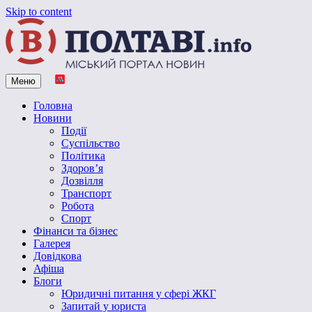
Skip to content
Меню
Vpoltave.info
Полтавський портал новин
Головна
Новини
Події
Суспільство
Політика
Здоров’я
Дозвілля
Транспорт
Робота
Спорт
Фінанси та бізнес
Галерея
Довідкова
Афіша
Блоги
Юридичні питання у сфері ЖКГ
Запитай у юриста