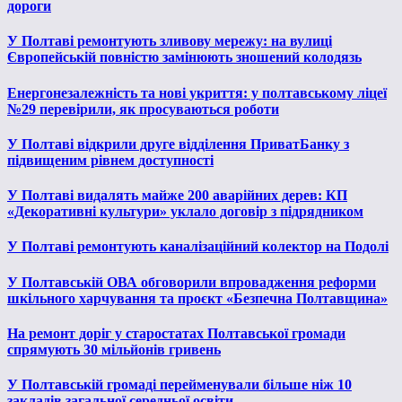
дороги
У Полтаві ремонтують зливову мережу: на вулиці
Європейській повністю замінюють зношений колодязь
Енергонезалежність та нові укриття: у полтавському ліцеї
№29 перевірили, як просуваються роботи
У Полтаві відкрили друге відділення ПриватБанку з
підвищеним рівнем доступності
У Полтаві видалять майже 200 аварійних дерев: КП
«Декоративні культури» уклало договір з підрядником
У Полтаві ремонтують каналізаційний колектор на Подолі
У Полтавській ОВА обговорили впровадження реформи
шкільного харчування та проєкт «Безпечна Полтавщина»
На ремонт доріг у старостатах Полтавської громади
спрямують 30 мільйонів гривень
У Полтавській громаді перейменували більше ніж 10
закладів загальної середньої освіти