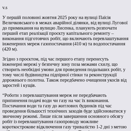
v.s
У першій половині жовтня 2025 року на вулиці Паїсія
Величковського в межах аварійної ділянки, від вулиці Лугової
до примикання на вулицю Лисенка, планують розпочати
перший етап реалізації проєкту капітального ремонту –
виконання підготовчих робіт, що включають перевлаштування
інженерних мереж газопостачання (410 м) та водопостачання
(420 м).
Згідно з проєктом, під час першого етапу перенесуть
інженерні мережі у безпечну зону поза межами схилу, що
створить необхідні умови для проведення подальших робіт, у
тому числі будівництва підпірної стінки та реконструкції
дорожнього полотна. Також передбачено очищення укосів від
заростей і кущів.
“Роботи з перевлаштування мереж не передбачають
припинення подачі води чи газу на час їх виконання.
Постачання води та газу до житлових будинків під час
проведення більшості технічних заходів буде здійснюватися у
звичному режимі. Лише після завершення основного обсягу
робіт із перевлаштування газопроводу можливе
короткострокове відключення газу тривалістю 1-2 дні з метою