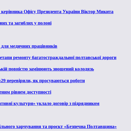
к керівника Офісу Президента України Віктор Микита
их та загиблих у полоні
 для медичних працівників
 етапи ремонту багатостраждальної полтавської дороги
ькій повністю замінюють зношений колодязь
№29 перевірили, як просуваються роботи
еним рівнем доступності
тивні культури» уклало договір з підрядником
льного харчування та проєкт «Безпечна Полтавщина»