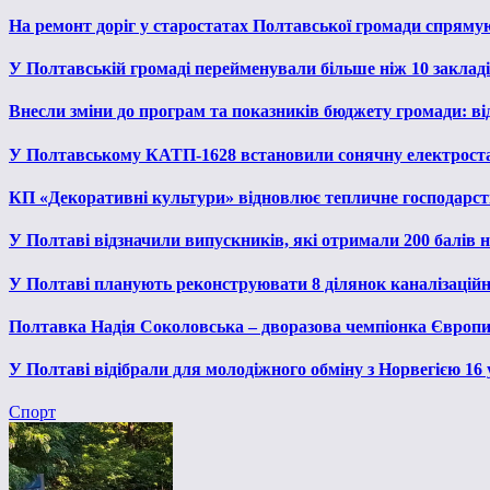
На ремонт доріг у старостатах Полтавської громади спряму
У Полтавській громаді перейменували більше ніж 10 закладів
Внесли зміни до програм та показників бюджету громади: від
У Полтавському КАТП-1628 встановили сонячну електрост
КП «Декоративні культури» відновлює тепличне господарств
У Полтаві відзначили випускників, які отримали 200 балів
У Полтаві планують реконструювати 8 ділянок каналізаційн
Полтавка Надія Соколовська – дворазова чемпіонка Європи
У Полтаві відібрали для молодіжного обміну з Норвегією 16
Спорт