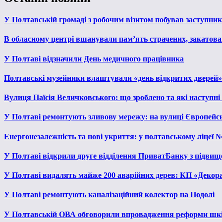
У Полтавській громаді з робочим візитом побував заступни
В обласному центрі вшанували пам’ять страчених, закатован
У Полтаві відзначили День медичного працівника
Полтавські музейники влаштували «день відкритих дверей»
Вулиця Паїсія Величковського: що зроблено та які наступні
У Полтаві ремонтують зливову мережу: на вулиці Європейс
Енергонезалежність та нові укриття: у полтавському ліцеї 
У Полтаві відкрили друге відділення ПриватБанку з підвищ
У Полтаві видалять майже 200 аварійних дерев: КП «Декора
У Полтаві ремонтують каналізаційний колектор на Подолі
У Полтавській ОВА обговорили впровадження реформи шкі