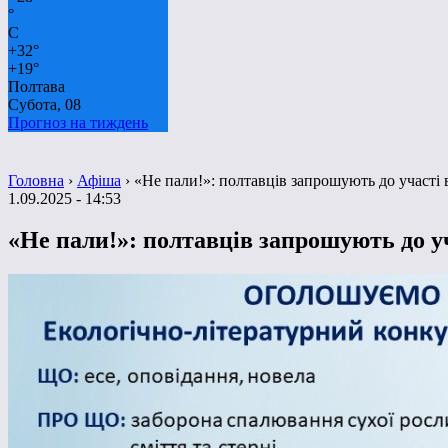
°
C
+
32°
+
19°
Полтава
Субота, 08
Прогноз на тиждень
Головна
›
Афіша
›
«Не пали!»: полтавців запрошують до участі 
1.09.2025 - 14:53
«Не пали!»: полтавців запрошують до у