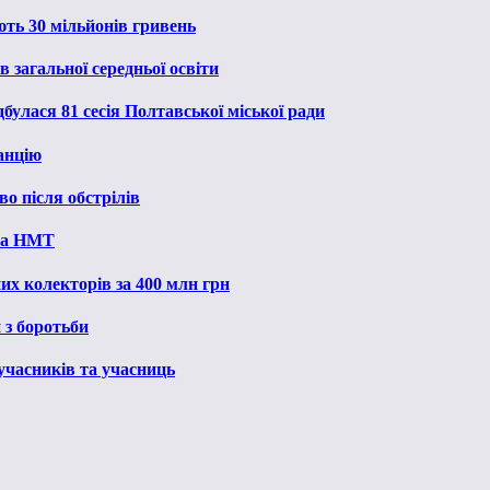
ють 30 мільйонів гривень
 загальної середньої освіти
булася 81 сесія Полтавської міської ради
анцію
о після обстрілів
 на НМТ
их колекторів за 400 млн грн
 з боротьби
 учасників та учасниць