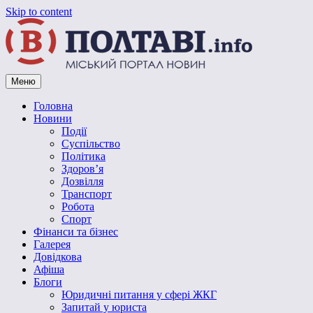
Skip to content
Меню
Vpoltave.info
Полтавський портал новин
Головна
Новини
Події
Суспільство
Політика
Здоров’я
Дозвілля
Транспорт
Робота
Спорт
Фінанси та бізнес
Галерея
Довідкова
Афіша
Блоги
Юридичні питання у сфері ЖКГ
Запитай у юриста