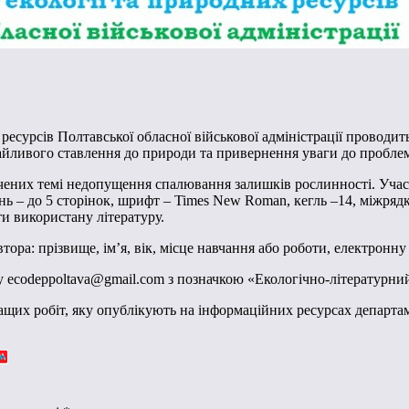
 ресурсів Полтавської обласної військової адміністрації проводи
айливого ставлення до природи та привернення уваги до проблеми
вячених темі недопущення спалювання залишків рослинності. Уч
ань – до 5 сторінок, шрифт – Times New Roman, кегль –14, міжрядко
ати використану літературу.
ора: прізвище, ім’я, вік, місце навчання або роботи, електронну
 ecodeppoltava@gmail.com з позначкою «Екологічно-літературни
ращих робіт, яку опублікують на інформаційних ресурсах департа