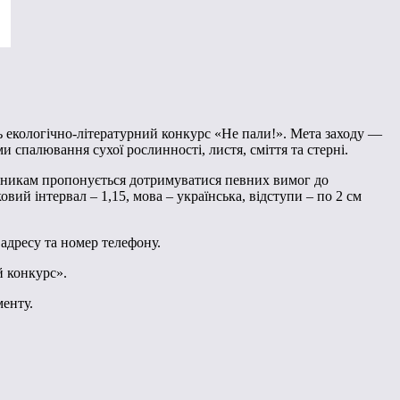
ть екологічно-літературний конкурс «Не пали!». Мета заходу —
 спалювання сухої рослинності, листя, сміття та стерні.
асникам пропонується дотримуватися певних вимог до
вий інтервал – 1,15, мова – українська, відступи – по 2 см
 адресу та номер телефону.
й конкурс».
менту.