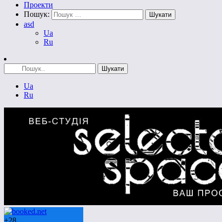
Проекти
Пошук:
asd
Ua
Ru
Ua
Ru
+
28