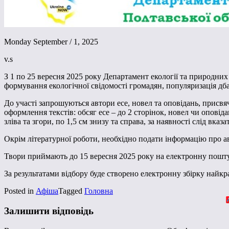
Monday September / 1, 2025
v.s
З 1 по 25 вересня 2025 року Департамент екології та природних
формування екологічної свідомості громадян, популяризація дб
До участі запрошуються автори есе, новел та оповідань, прис
оформлення текстів: обсяг есе – до 2 сторінок, новел чи оповід
зліва та згори, по 1,5 см знизу та справа, за наявності слід вказ
Окрім літературної роботи, необхідно подати інформацію про авт
Твори приймають до 15 вересня 2025 року на електронну пошту
За результатами відбору буде створено електронну збірку найк
Posted in
Афіша
Tagged
Головна
Залишити відповідь