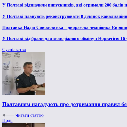
У Полтаві відзначили випускників, які отримали 200 балів
У Полтаві планують реконструювати 8 ділянок каналізаційн
Полтавка Надія Соколовська – дворазова чемпіонка Європи
У Полтаві відібрали для молодіжного обміну з Норвегією 16
Суспільство
Полтавцям нагадують про дотримання правил без
Читати статтю
Події