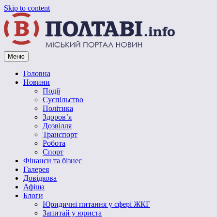
Skip to content
Меню
Vpoltave.info
Полтавський портал новин
Головна
Новини
Події
Суспільство
Політика
Здоров’я
Дозвілля
Транспорт
Робота
Спорт
Фінанси та бізнес
Галерея
Довідкова
Афіша
Блоги
Юридичні питання у сфері ЖКГ
Запитай у юриста