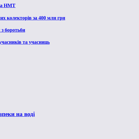
 на НМТ
их колекторів за 400 млн грн
 з боротьби
 учасників та учасниць
пеки на воді