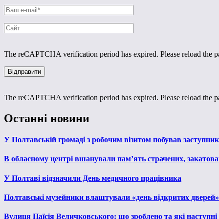
The reCAPTCHA verification period has expired. Please reload the p
The reCAPTCHA verification period has expired. Please reload the p
Останні новини
У Полтавській громаді з робочим візитом побував заступни
В обласному центрі вшанували пам’ять страчених, закатован
У Полтаві відзначили День медичного працівника
Полтавські музейники влаштували «день відкритих дверей»
Вулиця Паїсія Величковського: що зроблено та які наступні