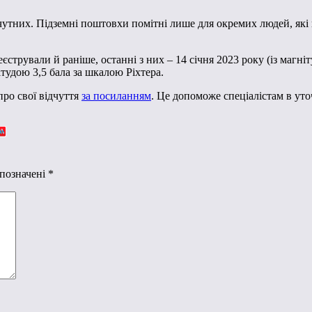
чутних. Підземні поштовхи помітні лише для окремих людей, які
єстрували й раніше, останні з них – 14 січня 2023 року (із магніту
ітудою 3,5 бала за шкалою Ріхтера.
ро свої відчуття
за посиланням
. Це допоможе спеціалістам в ут
 позначені
*