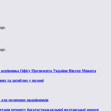
age.
age.
к керівника Офісу Президента України Віктор Микита
их та загиблих у полоні
 для медичних працівників
 етапи ремонту багатостраждальної полтавської дороги