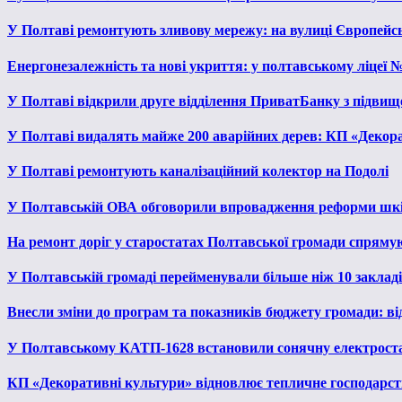
У Полтаві ремонтують зливову мережу: на вулиці Європейс
Енергонезалежність та нові укриття: у полтавському ліцеї 
У Полтаві відкрили друге відділення ПриватБанку з підвищ
У Полтаві видалять майже 200 аварійних дерев: КП «Декора
У Полтаві ремонтують каналізаційний колектор на Подолі
У Полтавській ОВА обговорили впровадження реформи шкі
На ремонт доріг у старостатах Полтавської громади спряму
У Полтавській громаді перейменували більше ніж 10 закладів
Внесли зміни до програм та показників бюджету громади: від
У Полтавському КАТП-1628 встановили сонячну електрост
КП «Декоративні культури» відновлює тепличне господарств