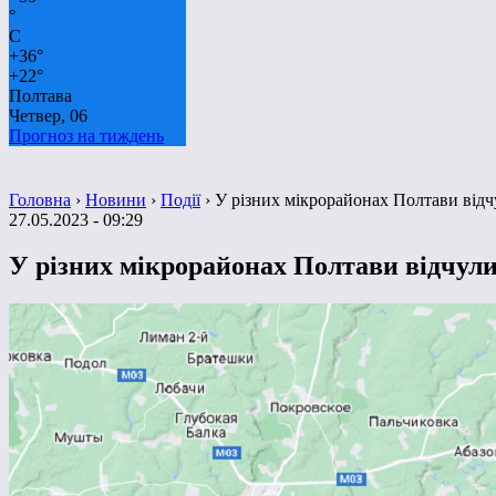
°
C
+
36°
+
22°
Полтава
Четвер, 06
Прогноз на тиждень
Головна
›
Новини
›
Події
›
У різних мікрорайонах Полтави відч
27.05.2023 - 09:29
У різних мікрорайонах Полтави відчули