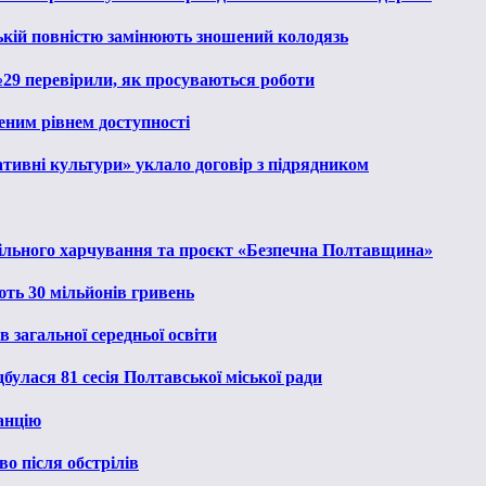
ькій повністю замінюють зношений колодязь
№29 перевірили, як просуваються роботи
еним рівнем доступності
тивні культури» уклало договір з підрядником
льного харчування та проєкт «Безпечна Полтавщина»
ють 30 мільйонів гривень
 загальної середньої освіти
булася 81 сесія Полтавської міської ради
анцію
о після обстрілів