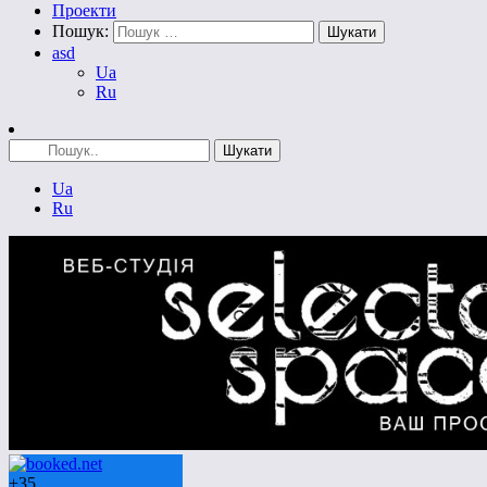
Проекти
Пошук:
asd
Ua
Ru
Ua
Ru
+
35