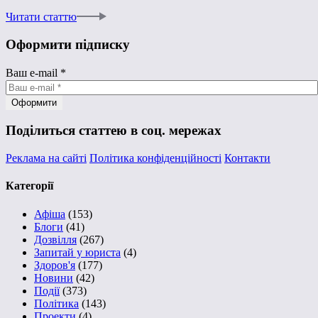
Читати статтю
Оформити підписку
Ваш e-mail
*
Поділиться статтею в соц. мережах
Реклама на сайті
Політика конфіденційності
Контакти
Категорії
Афіша
(153)
Блоги
(41)
Дозвілля
(267)
Запитай у юриста
(4)
Здоров'я
(177)
Новини
(42)
Події
(373)
Політика
(143)
Проекти
(4)