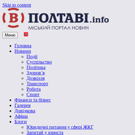
Skip to content
Меню
Vpoltave.info
Полтавський портал новин
Головна
Новини
Події
Суспільство
Політика
Здоров’я
Дозвілля
Транспорт
Робота
Спорт
Фінанси та бізнес
Галерея
Довідкова
Афіша
Блоги
Юридичні питання у сфері ЖКГ
Запитай у юриста