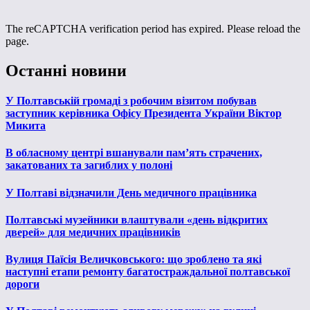
The reCAPTCHA verification period has expired. Please reload the
page.
Останні новини
У Полтавській громаді з робочим візитом побував
заступник керівника Офісу Президента України Віктор
Микита
В обласному центрі вшанували пам’ять страчених,
закатованих та загиблих у полоні
У Полтаві відзначили День медичного працівника
Полтавські музейники влаштували «день відкритих
дверей» для медичних працівників
Вулиця Паїсія Величковського: що зроблено та які
наступні етапи ремонту багатостраждальної полтавської
дороги