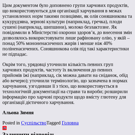
Цим документом було доповнено групи харчових продуктів,
що використовуються для організації харчування в межах
установлених норм такими позиціями, як олія соняшникова та
кукурудзяна, зернові культури (наприклад, гречка), плоди
сушені (наприклад, шипшини), молоко безлактозне. Як
повідомили в Міністерстві охорони здоров’я, до внесення змін
дозволялось використовувати лише рафіновану олію, у якій –
понад 50% мононенасичених жирів і менше ніж 40%
поліненасичених. Соняшникова олія під такі характеристики
не підпадає.
Окрім того, урядовці уточнили кількість певних груп
харчових продуктів, частоту їх включення до певних
прийомів їжі (наприклад, сік можна давати на сніданок, обід
або вечерю); уточнили термінологію, що зазначена в нормах
харчування, узгодивши її з тією, що використовується в
технологічній документації на страви та вироби; розширили
інформацію про харчові продукти щодо вмісту глютену для
організації дієтичного харчування.
Альона Зимня
Posted in
Суспільство
Tagged
Головна
Залишити відповідь