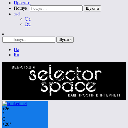
Проекти
Пошук:
asd
Ua
Ru
Ua
Ru
+
26
°
C
+
28°