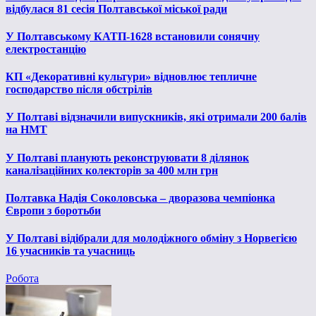
відбулася 81 сесія Полтавської міської ради
У Полтавському КАТП-1628 встановили сонячну
електростанцію
КП «Декоративні культури» відновлює тепличне
господарство після обстрілів
У Полтаві відзначили випускників, які отримали 200 балів
на НМТ
У Полтаві планують реконструювати 8 ділянок
каналізаційних колекторів за 400 млн грн
Полтавка Надія Соколовська – дворазова чемпіонка
Європи з боротьби
У Полтаві відібрали для молодіжного обміну з Норвегією
16 учасників та учасниць
Робота