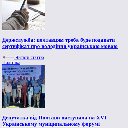
Держслужба: полтавцям треба буде подавати
сертифікат про володіння українською мовою
Читати статтю
Політика
Депутатка від Полтави виступила на XVІ
Українському муніципальному форумі