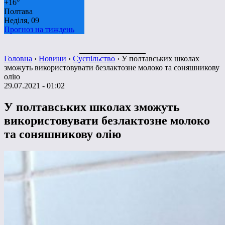
+
16°
Полтава
Неділя, 09
Прогноз на тиждень
Головна
›
Новини
›
Суспільство
›
У полтавських школах
зможуть використовувати безлактозне молоко та соняшникову
олію
29.07.2021 - 01:02
У полтавських школах зможуть
використовувати безлактозне молоко
та соняшникову олію