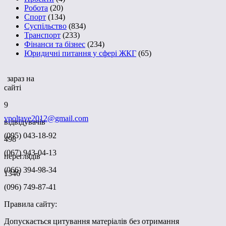
Робота
(20)
Спорт
(134)
Суспільство
(834)
Транспорт
(233)
Фінанси та бізнес
(234)
Юридичні питання у сфері ЖКГ
(65)
зараз на
сайті
9
vpoltave2012@gmail.com
відвідувачів
(095) 043-18-92
498
(067) 943-04-13
переглядів
(066) 394-98-34
1346
(096) 749-87-41
Правила сайту:
Допускається цитування матеріалів без отримання