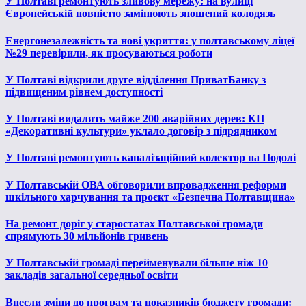
У Полтаві ремонтують зливову мережу: на вулиці
Європейській повністю замінюють зношений колодязь
Енергонезалежність та нові укриття: у полтавському ліцеї
№29 перевірили, як просуваються роботи
У Полтаві відкрили друге відділення ПриватБанку з
підвищеним рівнем доступності
У Полтаві видалять майже 200 аварійних дерев: КП
«Декоративні культури» уклало договір з підрядником
У Полтаві ремонтують каналізаційний колектор на Подолі
У Полтавській ОВА обговорили впровадження реформи
шкільного харчування та проєкт «Безпечна Полтавщина»
На ремонт доріг у старостатах Полтавської громади
спрямують 30 мільйонів гривень
У Полтавській громаді перейменували більше ніж 10
закладів загальної середньої освіти
Внесли зміни до програм та показників бюджету громади: