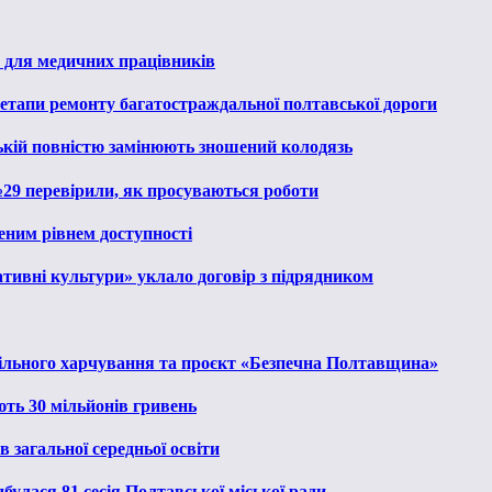
 для медичних працівників
 етапи ремонту багатостраждальної полтавської дороги
ькій повністю замінюють зношений колодязь
№29 перевірили, як просуваються роботи
еним рівнем доступності
тивні культури» уклало договір з підрядником
льного харчування та проєкт «Безпечна Полтавщина»
ють 30 мільйонів гривень
 загальної середньої освіти
булася 81 сесія Полтавської міської ради