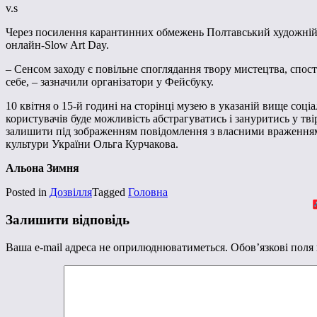
v.s
Через посилення карантинних обмежень Полтавський художній му
онлайн-Slow Art Day.
– Сенсом заходу є повільне споглядання твору мистецтва, спос
себе, – зазначили організатори у Фейсбуку.
10 квітня о 15-й годині на сторінці музею в указаній вище соц
користувачів буде можливість абстрагуватись і зануритись у тв
залишити під зображенням повідомлення з власними враженнями
культури України Ольга Курчакова.
Альона Зимня
Posted in
Дозвілля
Tagged
Головна
Залишити відповідь
Ваша e-mail адреса не оприлюднюватиметься.
Обов’язкові поля