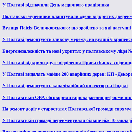
У Полтаві відзначили День медичного працівника
Полтавські музейники влаштували «день відкритих дверей»
Вулиця Паїсія Величковського: що зроблено та які наступні
У Полтаві ремонтують зливову мережу: на вулиці Європейс
Енергонезалежність та нові укриття: у полтавському ліцеї 
У Полтаві відкрили друге відділення ПриватБанку з підвищ
У Полтаві видалять майже 200 аварійних дерев: КП «Декора
У Полтаві ремонтують каналізаційний колектор на Подолі
У Полтавській ОВА обговорили впровадження реформи шкі
На ремонт доріг у старостатах Полтавської громади спряму
У Полтавській громаді перейменували більше ніж 10 закладів
Внесли зміни до програм та показників бюджету громади: від