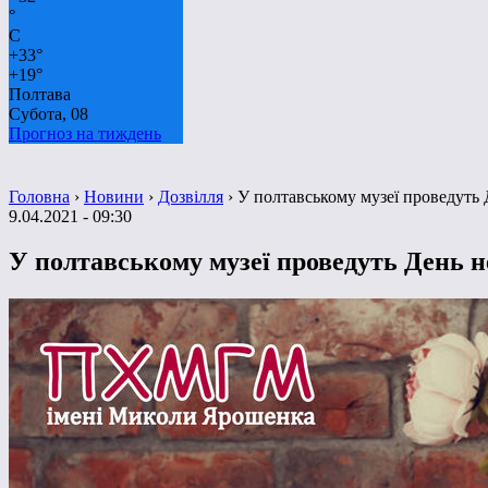
°
C
+
33°
+
19°
Полтава
Субота, 08
Прогноз на тиждень
Головна
›
Новини
›
Дозвілля
›
У полтавському музеї проведуть
9.04.2021 - 09:30
У полтавському музеї проведуть День 