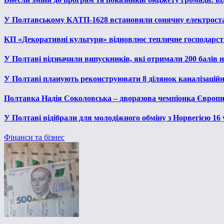
У Полтавському КАТП-1628 встановили сонячну електрост
КП «Декоративні культури» відновлює тепличне господарств
У Полтаві відзначили випускників, які отримали 200 балів
У Полтаві планують реконструювати 8 ділянок каналізаційн
Полтавка Надія Соколовська – дворазова чемпіонка Європи
У Полтаві відібрали для молодіжного обміну з Норвегією 16
Фінанси та бізнес