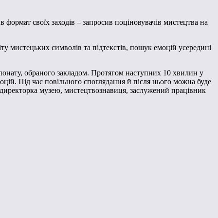
 формат своїх заходів – запросив поціновувачів мистецтва на
іту мистецьких символів та підтекстів, пошук емоцій усередині
кспонату, обраного закладом. Протягом наступних 10 хвилин у
моцій. Під час повільного споглядання й після нього можна буде
е директорка музею, мистецтвознавиця, заслужений працівник