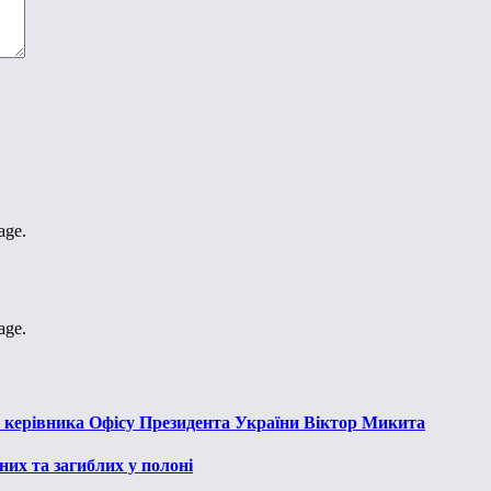
age.
age.
к керівника Офісу Президента України Віктор Микита
их та загиблих у полоні