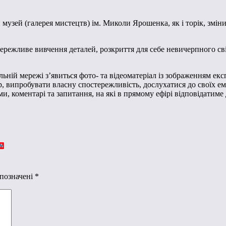
зей (галерея мистецтв) ім. Миколи Ярошенка, як і торік, змінив
тережливе вивчення деталей, розкриття для себе невичерпного св
іальній мережі з’явиться фото- та відеоматеріал із зображенням е
ір, випробувати власну спостережливість, дослухатися до своїх е
, коментарі та запитання, на які в прямому ефірі відповідатим
 позначені
*