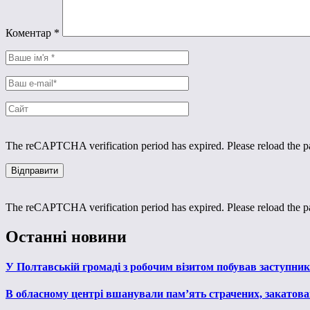
Коментар
*
The reCAPTCHA verification period has expired. Please reload the p
The reCAPTCHA verification period has expired. Please reload the p
Останні новини
У Полтавській громаді з робочим візитом побував заступни
В обласному центрі вшанували пам’ять страчених, закатован