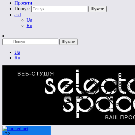
Проекти
Пошук:
asd
Ua
Ru
Ua
Ru
+
32