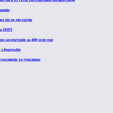
анцію
о після обстрілів
 на НМТ
их колекторів за 400 млн грн
 з боротьби
 учасників та учасниць