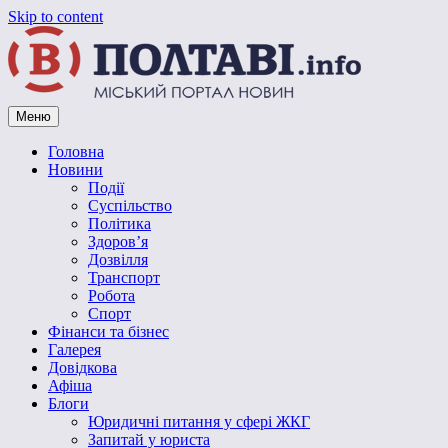
Skip to content
Меню
Vpoltave.info
Полтавський портал новин
Головна
Новини
Події
Суспільство
Політика
Здоров’я
Дозвілля
Транспорт
Робота
Спорт
Фінанси та бізнес
Галерея
Довідкова
Афіша
Блоги
Юридичні питання у сфері ЖКГ
Запитай у юриста