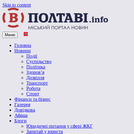
Skip to content
Меню
Vpoltave.info
Полтавський портал новин
Головна
Новини
Події
Суспільство
Політика
Здоров’я
Дозвілля
Транспорт
Робота
Спорт
Фінанси та бізнес
Галерея
Довідкова
Афіша
Блоги
Юридичні питання у сфері ЖКГ
Запитай у юриста