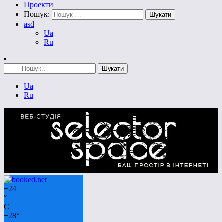
Проекти
Пошук:
asd
Ua
Ru
Ua
Ru
+
24
°
C
+
28°