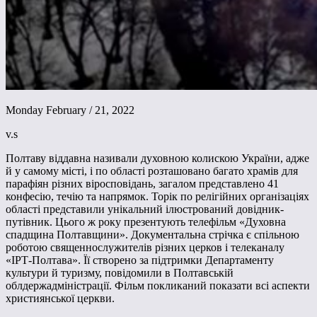
Monday February / 21, 2022
v.s
Полтаву віддавна називали духовною колискою України, адже
й у самому місті, і по області розташовано багато храмів для
парафіян різних віросповідань, загалом представлено 41
конфесію, течію та напрямок. Торік по релігійних організаціях
області представили унікальний ілюстрований довідник-
путівник. Цього ж року презентують телефільм «Духовна
спадщина Полтавщини». Документальна стрічка є спільною
роботою священнослужителів різних церков і телеканалу
«ІРТ-Полтава». Її створено за підтримки Департаменту
культури й туризму, повідомили в Полтавській
облдержадміністрації. Фільм покликаний показати всі аспекти
християнської церкви.