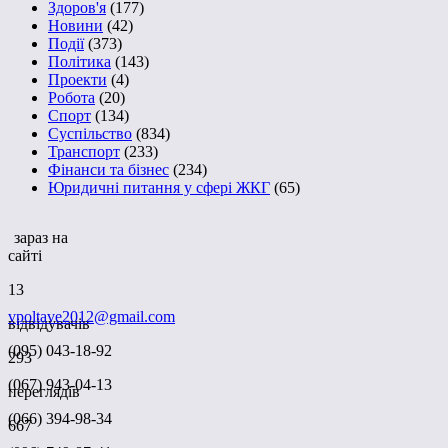
Здоров'я
(177)
Новини
(42)
Події
(373)
Політика
(143)
Проекти
(4)
Робота
(20)
Спорт
(134)
Суспільство
(834)
Транспорт
(233)
Фінанси та бізнес
(234)
Юридичні питання у сфері ЖКГ
(65)
зараз на
сайті
13
vpoltave2012@gmail.com
відвідувачів
(095) 043-18-92
293
(067) 943-04-13
переглядів
(066) 394-98-34
667