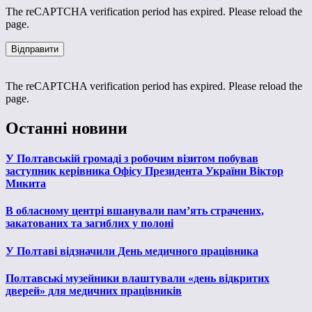
The reCAPTCHA verification period has expired. Please reload the
page.
The reCAPTCHA verification period has expired. Please reload the
page.
Останні новини
У Полтавській громаді з робочим візитом побував
заступник керівника Офісу Президента України Віктор
Микита
В обласному центрі вшанували пам’ять страчених,
закатованих та загиблих у полоні
У Полтаві відзначили День медичного працівника
Полтавські музейники влаштували «день відкритих
дверей» для медичних працівників