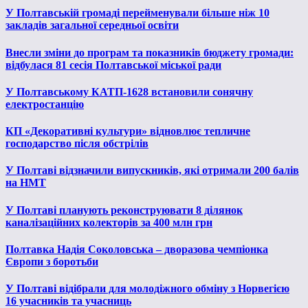
У Полтавській громаді перейменували більше ніж 10
закладів загальної середньої освіти
Внесли зміни до програм та показників бюджету громади:
відбулася 81 сесія Полтавської міської ради
У Полтавському КАТП-1628 встановили сонячну
електростанцію
КП «Декоративні культури» відновлює тепличне
господарство після обстрілів
У Полтаві відзначили випускників, які отримали 200 балів
на НМТ
У Полтаві планують реконструювати 8 ділянок
каналізаційних колекторів за 400 млн грн
Полтавка Надія Соколовська – дворазова чемпіонка
Європи з боротьби
У Полтаві відібрали для молодіжного обміну з Норвегією
16 учасників та учасниць