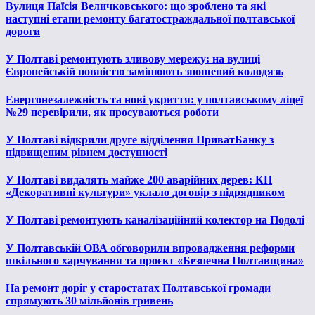
Вулиця Паїсія Величковського: що зроблено та які
наступні етапи ремонту багатостраждальної полтавської
дороги
У Полтаві ремонтують зливову мережу: на вулиці
Європейській повністю замінюють зношений колодязь
Енергонезалежність та нові укриття: у полтавському ліцеї
№29 перевірили, як просуваються роботи
У Полтаві відкрили друге відділення ПриватБанку з
підвищеним рівнем доступності
У Полтаві видалять майже 200 аварійних дерев: КП
«Декоративні культури» уклало договір з підрядником
У Полтаві ремонтують каналізаційний колектор на Подолі
У Полтавській ОВА обговорили впровадження реформи
шкільного харчування та проєкт «Безпечна Полтавщина»
На ремонт доріг у старостатах Полтавської громади
спрямують 30 мільйонів гривень