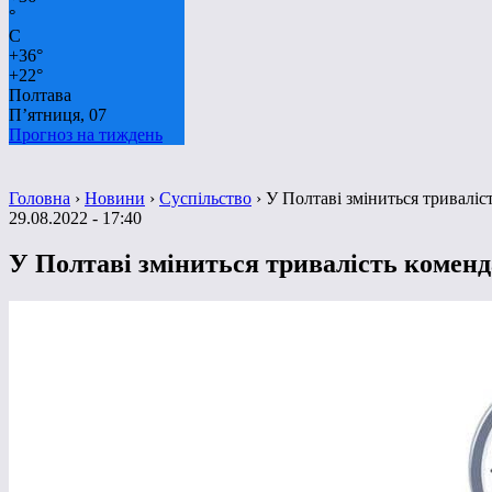
°
C
+
36°
+
22°
Полтава
П’ятниця, 07
Прогноз на тиждень
Головна
›
Новини
›
Суспільство
›
У Полтаві зміниться триваліс
29.08.2022 - 17:40
У Полтаві зміниться тривалість коменд