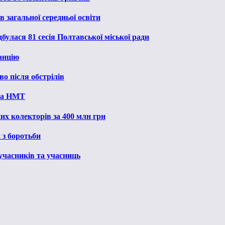
 загальної середньої освіти
булася 81 сесія Полтавської міської ради
анцію
о після обстрілів
 на НМТ
их колекторів за 400 млн грн
 з боротьби
 учасників та учасниць