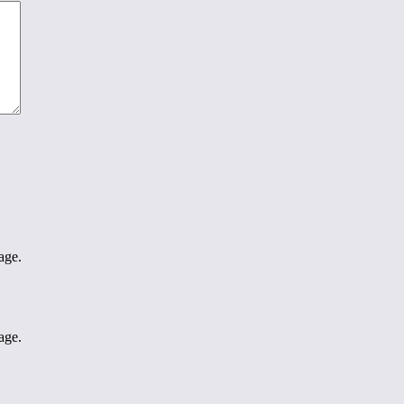
age.
age.