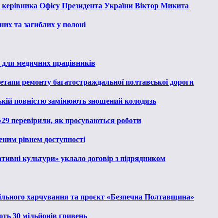
к керівника Офісу Президента України Віктор Микита
их та загиблих у полоні
 для медичних працівників
 етапи ремонту багатостраждальної полтавської дороги
ькій повністю замінюють зношений колодязь
№29 перевірили, як просуваються роботи
еним рівнем доступності
тивні культури» уклало договір з підрядником
льного харчування та проєкт «Безпечна Полтавщина»
ють 30 мільйонів гривень