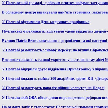
У Полтавській громаді з робочим візитом побував заступни
В обласному центрі вшанували пам’ять страчених, закатован
У Полтаві відзначили День медичного працівника
Полтавські музейники влаштували «день відкритих дверей»
Вулиця Паїсія Величковського: що зроблено та які наступні
У Полтаві ремонтують зливову мережу: на вулиці Європейс
Енергонезалежність та нові укриття: у полтавському ліцеї 
У Полтаві відкрили друге відділення ПриватБанку з підвищ
У Полтаві видалять майже 200 аварійних дерев: КП «Декора
У Полтаві ремонтують каналізаційний колектор на Подолі
У Полтавській ОВА обговорили впровадження реформи шкі
На ремонт доріг у старостатах Полтавської громади спряму