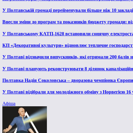
У Полтавській громаді перейменували більше ніж 10 закладів
Внесли зміни до програм та показників бюджету громади: від
У Полтавському КАТП-1628 встановили сонячну електрост
КП «Декоративні культури» відновлює тепличне господарств
У Полтаві відзначили випускників, які отримали 200 балів
У Полтаві планують реконструювати 8 ділянок каналізаційн
Полтавка Надія Соколовська – дворазова чемпіонка Європи
У Полтаві відібрали для молодіжного обміну з Норвегією 16
Афіша