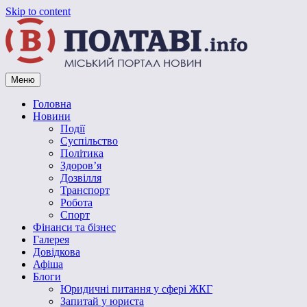
Skip to content
Меню
Vpoltave.info
Полтавський портал новин
Головна
Новини
Події
Суспільство
Політика
Здоров’я
Дозвілля
Транспорт
Робота
Спорт
Фінанси та бізнес
Галерея
Довідкова
Афіша
Блоги
Юридичні питання у сфері ЖКГ
Запитай у юриста