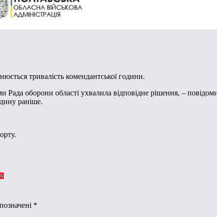
інюється тривалість комендантської години.
и Рада оборони області ухвалила відповідне рішення, – повідоми
дину раніше.
орту.
 позначені
*