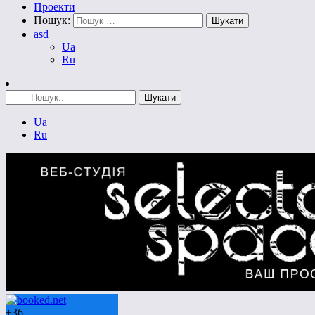
Проекти
Пошук:
asd
Ua
Ru
Ua
Ru
+
36