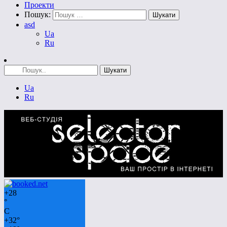
Проекти
Пошук:
asd
Ua
Ru
Ua
Ru
+
28
°
C
+
32°