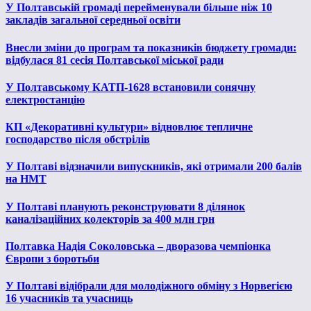
У Полтавській громаді перейменували більше ніж 10
закладів загальної середньої освіти
Внесли зміни до програм та показників бюджету громади:
відбулася 81 сесія Полтавської міської ради
У Полтавському КАТП-1628 встановили сонячну
електростанцію
КП «Декоративні культури» відновлює тепличне
господарство після обстрілів
У Полтаві відзначили випускників, які отримали 200 балів
на НМТ
У Полтаві планують реконструювати 8 ділянок
каналізаційних колекторів за 400 млн грн
Полтавка Надія Соколовська – дворазова чемпіонка
Європи з боротьби
У Полтаві відібрали для молодіжного обміну з Норвегією
16 учасників та учасниць