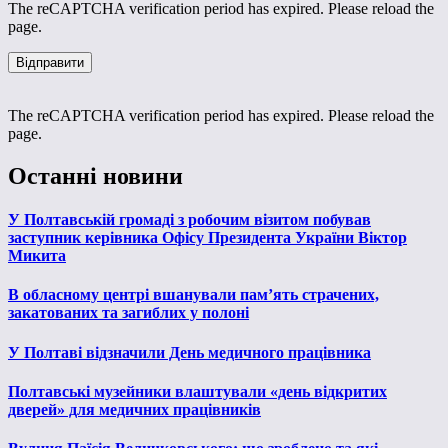
The reCAPTCHA verification period has expired. Please reload the
page.
The reCAPTCHA verification period has expired. Please reload the
page.
Останні новини
У Полтавській громаді з робочим візитом побував
заступник керівника Офісу Президента України Віктор
Микита
В обласному центрі вшанували пам’ять страчених,
закатованих та загиблих у полоні
У Полтаві відзначили День медичного працівника
Полтавські музейники влаштували «день відкритих
дверей» для медичних працівників