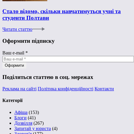
Стало відомо, скільки навчатимуться учні та
студенти Полтави
Читати статтю
Оформити підписку
Ваш e-mail
*
Поділиться статтею в соц. мережах
Реклама на сайті
Політика конфіденційності
Контакти
Категорії
Афіша
(153)
Блоги
(41)
Дозвілля
(267)
Запитай у юриста
(4)
Здоров'я
(177)