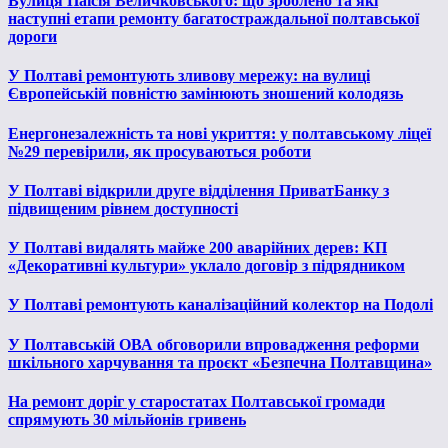
Вулиця Паїсія Величковського: що зроблено та які
наступні етапи ремонту багатостраждальної полтавської
дороги
У Полтаві ремонтують зливову мережу: на вулиці
Європейській повністю замінюють зношений колодязь
Енергонезалежність та нові укриття: у полтавському ліцеї
№29 перевірили, як просуваються роботи
У Полтаві відкрили друге відділення ПриватБанку з
підвищеним рівнем доступності
У Полтаві видалять майже 200 аварійних дерев: КП
«Декоративні культури» уклало договір з підрядником
У Полтаві ремонтують каналізаційний колектор на Подолі
У Полтавській ОВА обговорили впровадження реформи
шкільного харчування та проєкт «Безпечна Полтавщина»
На ремонт доріг у старостатах Полтавської громади
спрямують 30 мільйонів гривень