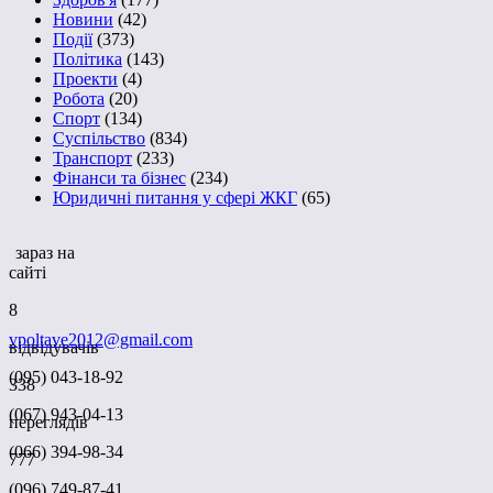
Новини
(42)
Події
(373)
Політика
(143)
Проекти
(4)
Робота
(20)
Спорт
(134)
Суспільство
(834)
Транспорт
(233)
Фінанси та бізнес
(234)
Юридичні питання у сфері ЖКГ
(65)
зараз на
сайті
8
vpoltave2012@gmail.com
відвідувачів
(095) 043-18-92
338
(067) 943-04-13
переглядів
(066) 394-98-34
777
(096) 749-87-41