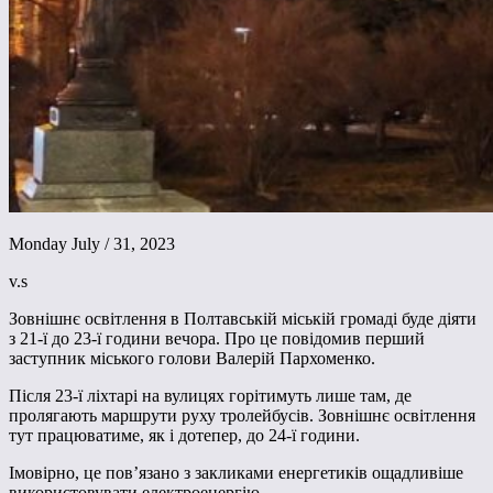
Monday July / 31, 2023
v.s
Зовнішнє освітлення в Полтавській міській громаді буде діяти
з 21-ї до 23-ї години вечора. Про це повідомив перший
заступник міського голови Валерій Пархоменко.
Після 23-ї ліхтарі на вулицях горітимуть лише там, де
пролягають маршрути руху тролейбусів. Зовнішнє освітлення
тут працюватиме, як і дотепер, до 24-ї години.
Імовірно, це пов’язано з закликами енергетиків ощадливіше
використовувати електроенергію.