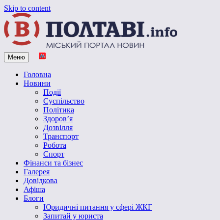
Skip to content
Меню
Vpoltave.info
Полтавський портал новин
Головна
Новини
Події
Суспільство
Політика
Здоров’я
Дозвілля
Транспорт
Робота
Спорт
Фінанси та бізнес
Галерея
Довідкова
Афіша
Блоги
Юридичні питання у сфері ЖКГ
Запитай у юриста