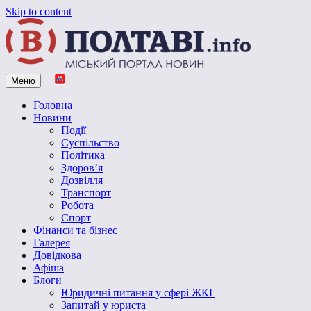
Skip to content
Меню
Vpoltave.info
Полтавський портал новин
Головна
Новини
Події
Суспільство
Політика
Здоров’я
Дозвілля
Транспорт
Робота
Спорт
Фінанси та бізнес
Галерея
Довідкова
Афіша
Блоги
Юридичні питання у сфері ЖКГ
Запитай у юриста