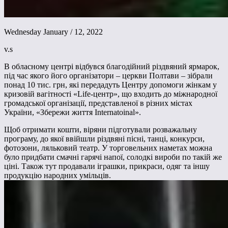
Wednesday January / 12, 2022
v.s
В обласному центрі відбувся благодійний різдвяний ярмарок,
під час якого його організатори – церкви Полтави – зібрали
понад 10 тис. грн, які передадуть Центру допомоги жінкам у
кризовій вагітності «Life-центр», що входить до міжнародної
громадської організації, представленої в різних містах
України, «Збережи життя Internatoinal».
Щоб отримати кошти, віряни підготували розважальну
програму, до якої ввійшли різдвяні пісні, танці, конкурси,
фотозони, ляльковий театр. У торговельних наметах можна
було придбати смачні гарячі напої, солодкі вироби по такій же
ціні. Також тут продавали іграшки, прикраси, одяг та іншу
продукцію народних умільців.