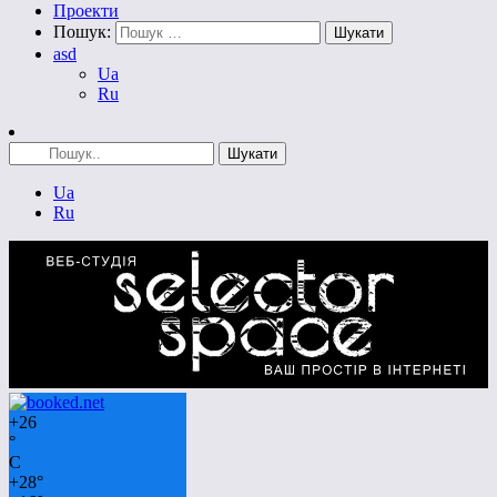
Проекти
Пошук:
asd
Ua
Ru
Ua
Ru
+
26
°
C
+
28°