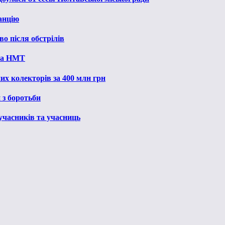
анцію
о після обстрілів
 на НМТ
их колекторів за 400 млн грн
 з боротьби
 учасників та учасниць