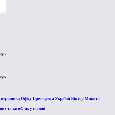
age.
age.
к керівника Офісу Президента України Віктор Микита
их та загиблих у полоні