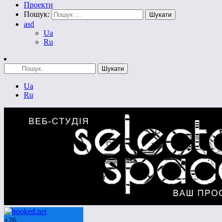
Проекти
Пошук:
asd
Ua
Ru
Ua
Ru
+
26