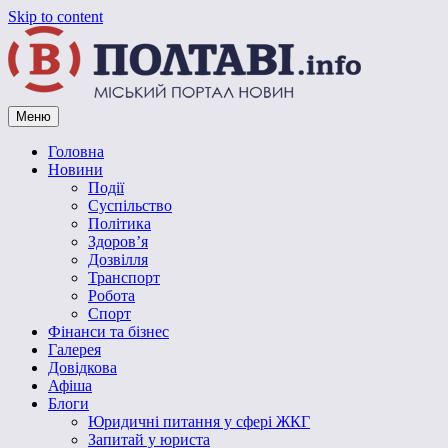
Skip to content
Меню
Vpoltave.info
Полтавський портал новин
Головна
Новини
Події
Суспільство
Політика
Здоров’я
Дозвілля
Транспорт
Робота
Спорт
Фінанси та бізнес
Галерея
Довідкова
Афіша
Блоги
Юридичні питання у сфері ЖКГ
Запитай у юриста