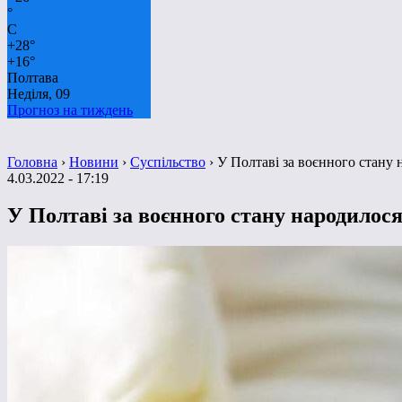
°
C
+
28°
+
16°
Полтава
Неділя, 09
Прогноз на тиждень
Головна
›
Новини
›
Суспільство
›
У Полтаві за воєнного стану 
4.03.2022 - 17:19
У Полтаві за воєнного стану народилося