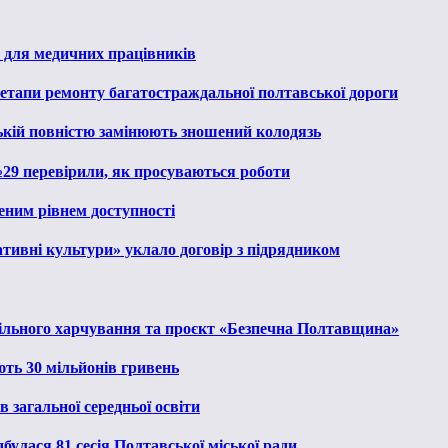
 для медичних працівників
 етапи ремонту багатостраждальної полтавської дороги
ькій повністю замінюють зношений колодязь
№29 перевірили, як просуваються роботи
еним рівнем доступності
тивні культури» уклало договір з підрядником
льного харчування та проєкт «Безпечна Полтавщина»
ють 30 мільйонів гривень
 загальної середньої освіти
булася 81 сесія Полтавської міської ради