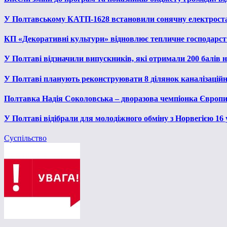
У Полтавському КАТП-1628 встановили сонячну електрост
КП «Декоративні культури» відновлює тепличне господарств
У Полтаві відзначили випускників, які отримали 200 балів
У Полтаві планують реконструювати 8 ділянок каналізаційн
Полтавка Надія Соколовська – дворазова чемпіонка Європи
У Полтаві відібрали для молодіжного обміну з Норвегією 16
Суспільство