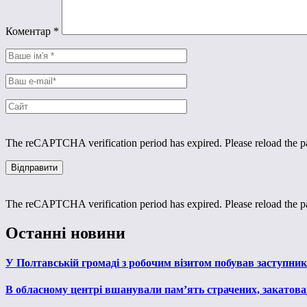
Коментар
*
The reCAPTCHA verification period has expired. Please reload the p
The reCAPTCHA verification period has expired. Please reload the p
Останні новини
У Полтавській громаді з робочим візитом побував заступни
В обласному центрі вшанували пам’ять страчених, закатован