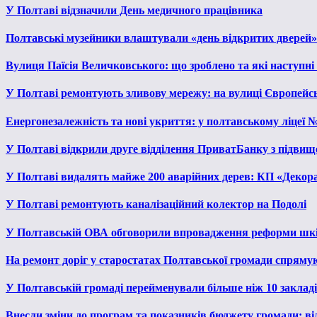
У Полтаві відзначили День медичного працівника
Полтавські музейники влаштували «день відкритих дверей»
Вулиця Паїсія Величковського: що зроблено та які наступні
У Полтаві ремонтують зливову мережу: на вулиці Європейс
Енергонезалежність та нові укриття: у полтавському ліцеї 
У Полтаві відкрили друге відділення ПриватБанку з підвищ
У Полтаві видалять майже 200 аварійних дерев: КП «Декора
У Полтаві ремонтують каналізаційний колектор на Подолі
У Полтавській ОВА обговорили впровадження реформи шкі
На ремонт доріг у старостатах Полтавської громади спряму
У Полтавській громаді перейменували більше ніж 10 закладів
Внесли зміни до програм та показників бюджету громади: від