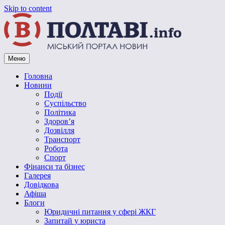
Skip to content
Меню
Vpoltave.info
Полтавський портал новин
Головна
Новини
Події
Суспільство
Політика
Здоров’я
Дозвілля
Транспорт
Робота
Спорт
Фінанси та бізнес
Галерея
Довідкова
Афіша
Блоги
Юридичні питання у сфері ЖКГ
Запитай у юриста