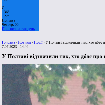
°
C
+
36°
+
22°
Полтава
Четвер, 06
Прогноз на тиждень
Головна
›
Новини
›
Події
›
У Полтаві відзначили тих, хто дбає п
7.07.2023 - 14:46
У Полтаві відзначили тих, хто дбає про п