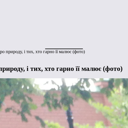
ро природу, і тих, хто гарно її малює (фото)
рироду, і тих, хто гарно її малює (фото)