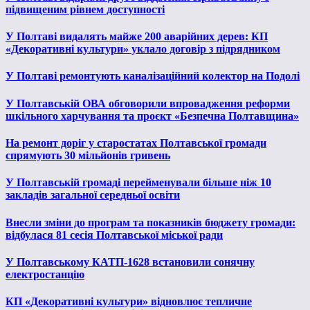
підвищеним рівнем доступності
У Полтаві видалять майже 200 аварійних дерев: КП
«Декоративні культури» уклало договір з підрядником
У Полтаві ремонтують каналізаційний колектор на Подолі
У Полтавській ОВА обговорили впровадження реформи
шкільного харчування та проєкт «Безпечна Полтавщина»
На ремонт доріг у старостатах Полтавської громади
спрямують 30 мільйонів гривень
У Полтавській громаді перейменували більше ніж 10
закладів загальної середньої освіти
Внесли зміни до програм та показників бюджету громади:
відбулася 81 сесія Полтавської міської ради
У Полтавському КАТП-1628 встановили сонячну
електростанцію
КП «Декоративні культури» відновлює тепличне