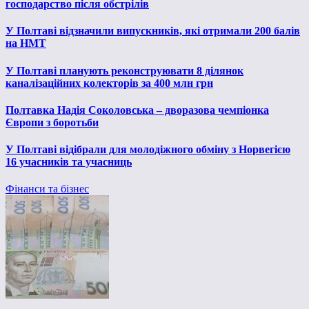
господарство після обстрілів
У Полтаві відзначили випускників, які отримали 200 балів
на НМТ
У Полтаві планують реконструювати 8 ділянок
каналізаційних колекторів за 400 млн грн
Полтавка Надія Соколовська – дворазова чемпіонка
Європи з боротьби
У Полтаві відібрали для молодіжного обміну з Норвегією
16 учасників та учасниць
Фінанси та бізнес