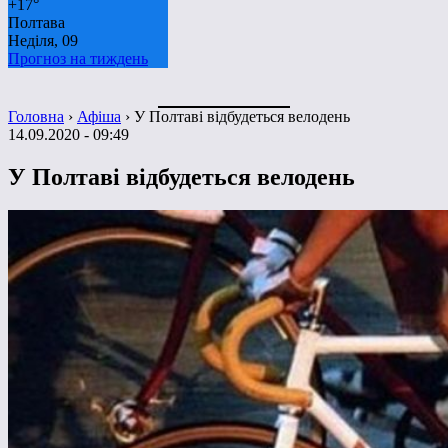
+
17°
Полтава
Неділя, 09
Прогноз на тиждень
Головна
›
Афіша
›
У Полтаві відбудеться велодень
14.09.2020 - 09:49
У Полтаві відбудеться велодень