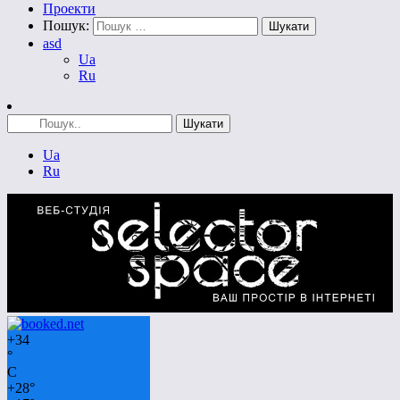
Проекти
Пошук:
asd
Ua
Ru
Ua
Ru
+
34
°
C
+
28°