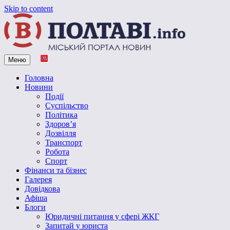
Skip to content
Меню
Vpoltave.info
Полтавський портал новин
Головна
Новини
Події
Суспільство
Політика
Здоров’я
Дозвілля
Транспорт
Робота
Спорт
Фінанси та бізнес
Галерея
Довідкова
Афіша
Блоги
Юридичні питання у сфері ЖКГ
Запитай у юриста