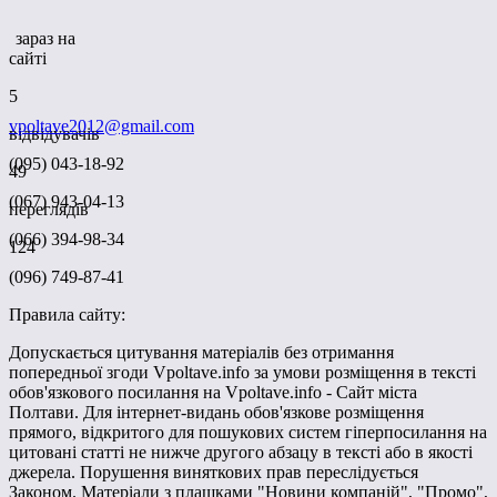
зараз на
сайті
5
vpoltave2012@gmail.com
відвідувачів
(095) 043-18-92
49
(067) 943-04-13
переглядів
(066) 394-98-34
124
(096) 749-87-41
Правила сайту:
Допускається цитування матеріалів без отримання
попередньої згоди Vpoltave.info за умови розміщення в тексті
обов'язкового посилання на Vpoltave.info - Сайт міста
Полтави. Для інтернет-видань обов'язкове розміщення
прямого, відкритого для пошукових систем гіперпосилання на
цитовані статті не нижче другого абзацу в тексті або в якості
джерела. Порушення виняткових прав переслідується
Законом. Матеріали з плашками "Новини компаній", "Промо",