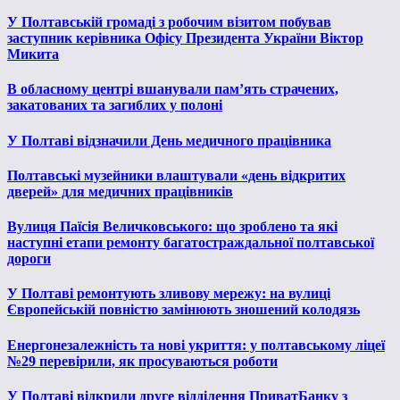
У Полтавській громаді з робочим візитом побував
заступник керівника Офісу Президента України Віктор
Микита
В обласному центрі вшанували пам’ять страчених,
закатованих та загиблих у полоні
У Полтаві відзначили День медичного працівника
Полтавські музейники влаштували «день відкритих
дверей» для медичних працівників
Вулиця Паїсія Величковського: що зроблено та які
наступні етапи ремонту багатостраждальної полтавської
дороги
У Полтаві ремонтують зливову мережу: на вулиці
Європейській повністю замінюють зношений колодязь
Енергонезалежність та нові укриття: у полтавському ліцеї
№29 перевірили, як просуваються роботи
У Полтаві відкрили друге відділення ПриватБанку з