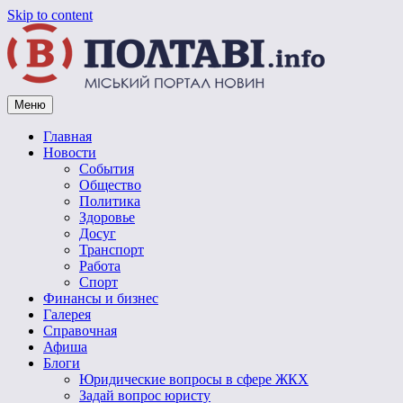
Skip to content
Меню
Vpoltave.info
Полтавский портал новостей
Главная
Новости
События
Общество
Политика
Здоровье
Досуг
Транспорт
Работа
Спорт
Финансы и бизнес
Галерея
Справочная
Афиша
Блоги
Юридические вопросы в сфере ЖКХ
Задай вопрос юристу