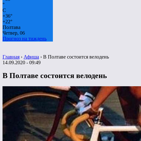
°
C
+
36°
+
22°
Полтава
Четвер, 06
Прогноз на тиждень
Главная
›
Афиша
›
В Полтаве состоится велодень
14.09.2020 - 09:49
В Полтаве состоится велодень