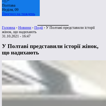
+
17°
Полтава
Неділя, 09
Прогноз на тиждень
Головна
›
Новини
›
Події
›
У Полтаві представили історії
жінок, що надихають
31.10.2021 - 16:47
У Полтаві представили історії жінок,
що надихають