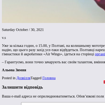
Saturday October / 30, 2021
v.s
Уже за кілька годин, о 15.00, у Полтаві, на колишньому мототр
надію, що цього разу захід усе-таки відбудеться. Полтавці нар
гімнастики й акробатики «Air Wings», ідеться на сторінці
орган
– Гарантуємо, вони точно зачарують вас своїм талантом, вмінн
Альона Зимня
Posted in
Дозвілля
Tagged
Головна
Залишити відповідь
Ваша e-mail адреса не оприлюднюватиметься.
Обов’язкові поля