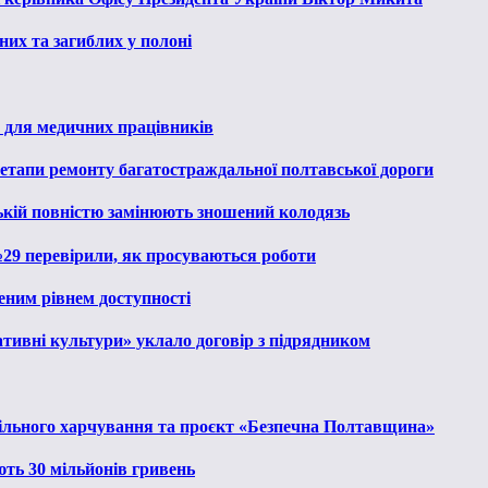
их та загиблих у полоні
 для медичних працівників
 етапи ремонту багатостраждальної полтавської дороги
ькій повністю замінюють зношений колодязь
№29 перевірили, як просуваються роботи
еним рівнем доступності
тивні культури» уклало договір з підрядником
льного харчування та проєкт «Безпечна Полтавщина»
ють 30 мільйонів гривень