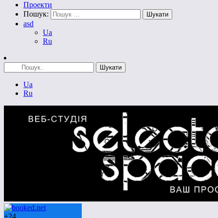
Проекти
Пошук:
asd
Ua
Ru
Ua
Ru
+
24