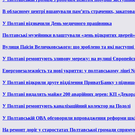
В обласному центрі вшанували пам’ять страчених, закатован
У Полтаві відзначили День медичного працівника
Полтавські музейники влаштували «день відкритих дверей»
Вулиця Паїсія Величковського: що зроблено та які наступні
У Полтаві ремонтують зливову мережу: на вулиці Європейс
Енергонезалежність та нові укриття: у полтавському ліцеї 
У Полтаві відкрили друге відділення ПриватБанку з підвищ
У Полтаві видалять майже 200 аварійних дерев: КП «Декора
У Полтаві ремонтують каналізаційний колектор на Подолі
У Полтавській ОВА обговорили впровадження реформи шкі
На ремонт доріг у старостатах Полтавської громади спряму