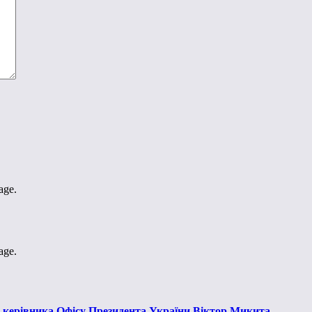
age.
age.
к керівника Офісу Президента України Віктор Микита