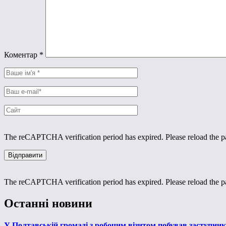
Коментар
*
The reCAPTCHA verification period has expired. Please reload the p
The reCAPTCHA verification period has expired. Please reload the p
Останні новини
У Полтавській громаді з робочим візитом побував заступни