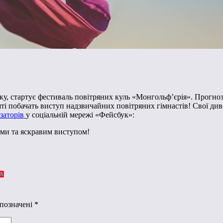
еку, стартує фестиваль повітряних куль «Монгольф’єрія». Прогно
ешті побачать виступ надзвичайних повітряних гімнастів! Свої д
ізаторів
у соціальній мережі «Фейсбук»:
ями та яскравим виступом!
 позначені
*