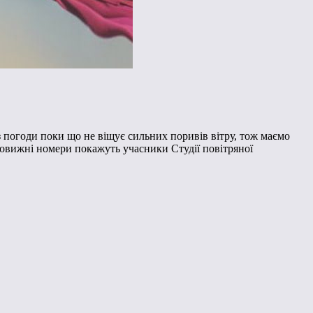
з погоди поки що не віщує сильних поривів вітру, тож маємо
ивовижні номери покажуть учасники Студії повітряної