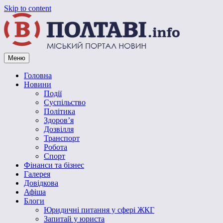
Skip to content
Меню
Vpoltave.info
Полтавський портал новин
Головна
Новини
Події
Суспільство
Політика
Здоров’я
Дозвілля
Транспорт
Робота
Спорт
Фінанси та бізнес
Галерея
Довідкова
Афіша
Блоги
Юридичні питання у сфері ЖКГ
Запитай у юриста