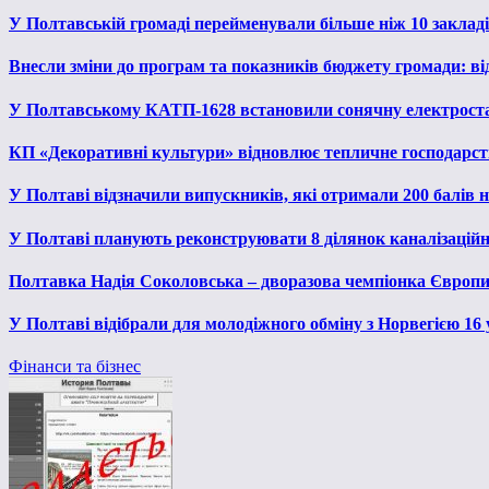
У Полтавській громаді перейменували більше ніж 10 закладів
Внесли зміни до програм та показників бюджету громади: від
У Полтавському КАТП-1628 встановили сонячну електрост
КП «Декоративні культури» відновлює тепличне господарств
У Полтаві відзначили випускників, які отримали 200 балів
У Полтаві планують реконструювати 8 ділянок каналізаційн
Полтавка Надія Соколовська – дворазова чемпіонка Європи
У Полтаві відібрали для молодіжного обміну з Норвегією 16
Фінанси та бізнес