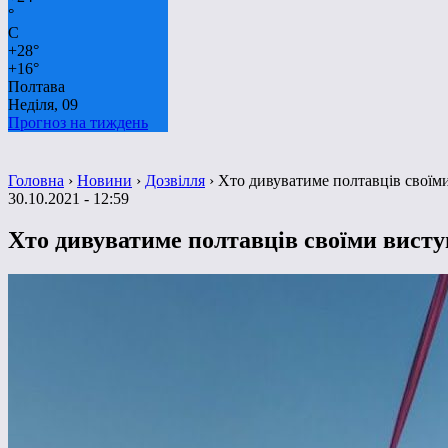
°
C
+
28°
+
16°
Полтава
Неділя, 09
Прогноз на тиждень
Головна
›
Новини
›
Дозвілля
›
Хто дивуватиме полтавців своїми
30.10.2021 - 12:59
Хто дивуватиме полтавців своїми висту