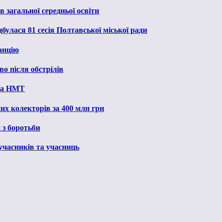
 загальної середньої освіти
булася 81 сесія Полтавської міської ради
анцію
о після обстрілів
 на НМТ
их колекторів за 400 млн грн
 з боротьби
 учасників та учасниць