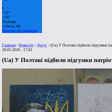
°
C
+
32°
+
19°
Полтава
Субота, 08
Прогноз на тиждень
Главная
›
Новости
›
Досуг
›
(Ua) У Полтаві підбили підсумки 
28.05.2026 - 17:02
(Ua) У Полтаві підбили підсумки патр