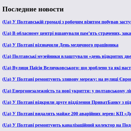
Последние новости
(Ua) У Полтавській громаді з робочим візитом побував зас
(Ua) В обласному центрі вшанували пам’ять страчених, зака
(Ua) У Полтаві відзначили День медичного працівника
(Ua) Полтавські музейники влаштували «день відкритих дв
(Ua) Вулиця Паїсія Величковського: що зроблено та які нас
(Ua) У Полтаві ремонтують зливову мережу: на вулиці Євр
(Ua) Енергонезалежність та нові укриття: у полтавському л
(Ua) У Полтаві відкрили друге відділення ПриватБанку з п
(Ua) У Полтаві видалять майже 200 аварійних дерев: КП «Д
(Ua) У Полтаві ремонтують каналізаційний колектор на Под