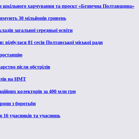
и шкільного харчування та проєкт «Безпечна Полтавщина»
рямують 30 мільйонів гривень
ладів загальної середньої освіти
: відбулася 81 сесія Полтавської міської ради
ростанцію
рство після обстрілів
алів на НМТ
ційних колекторів за 400 млн грн
ропи з боротьби
ю 16 учасників та учасниць