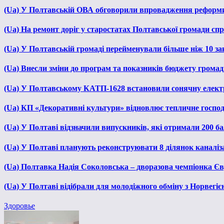
(Ua) У Полтавській ОВА обговорили впровадження реформ
(Ua) На ремонт доріг у старостатах Полтавської громади сп
(Ua) У Полтавській громаді перейменували більше ніж 10 зак
(Ua) Внесли зміни до програм та показників бюджету громади
(Ua) У Полтавському КАТП-1628 встановили сонячну елект
(Ua) КП «Декоративні культури» відновлює тепличне господа
(Ua) У Полтаві відзначили випускників, які отримали 200 б
(Ua) У Полтаві планують реконструювати 8 ділянок каналіза
(Ua) Полтавка Надія Соколовська – дворазова чемпіонка Єв
(Ua) У Полтаві відібрали для молодіжного обміну з Норвегіє
Здоровье