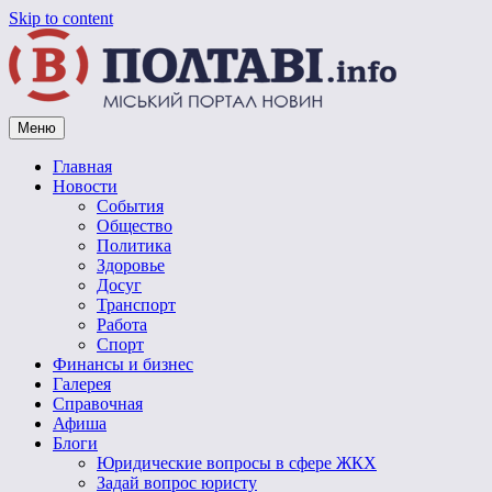
Skip to content
Меню
Vpoltave.info
Полтавский портал новостей
Главная
Новости
События
Общество
Политика
Здоровье
Досуг
Транспорт
Работа
Спорт
Финансы и бизнес
Галерея
Справочная
Афиша
Блоги
Юридические вопросы в сфере ЖКХ
Задай вопрос юристу