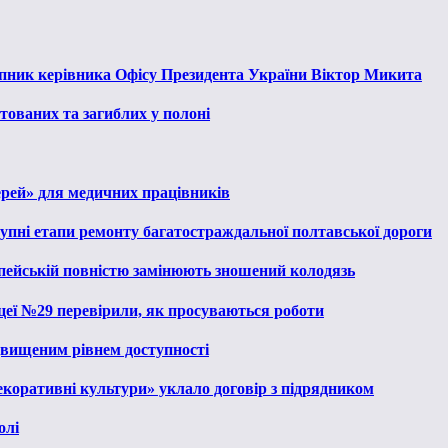
тупник керівника Офісу Президента України Віктор Микита
тованих та загиблих у полоні
ерей» для медичних працівників
тупні етапи ремонту багатостраждальної полтавської дороги
опейській повністю замінюють зношений колодязь
іцеї №29 перевірили, як просуваються роботи
ідвищеним рівнем доступності
екоративні культури» уклало договір з підрядником
олі