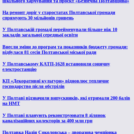
шкільного харчування та проєкт «Безпечна Полтавщина»
На ремонт доріг у старостатах Полтавської громади
спрямують 30 мільйонів гривень
У Полтавській громаді перейменували більше ніж 10
закладів загальної середньої освіти
Внесли зміни до програм та показників бюджету громади:
відбулася 81 сесія Полтавської міської ради
У Полтавському КАТП-1628 встановили сонячну
електростанцію
КП «Декоративні культури» відновлює тепличне
господарство після обстрілів
У Полтаві відзначили випускників, які отримали 200 балів
на НМТ
У Полтаві планують реконструювати 8 ділянок
каналізаційних колекторів за 400 млн грн
Полтавка Надія Соколовська – дворазова чемпіонка