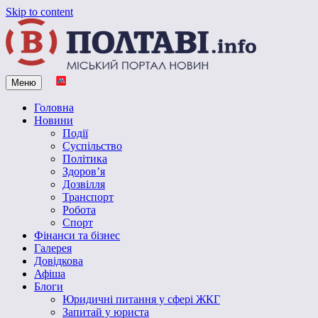
Skip to content
Меню
Vpoltave.info
Полтавський портал новин
Головна
Новини
Події
Суспільство
Політика
Здоров’я
Дозвілля
Транспорт
Робота
Спорт
Фінанси та бізнес
Галерея
Довідкова
Афіша
Блоги
Юридичні питання у сфері ЖКГ
Запитай у юриста