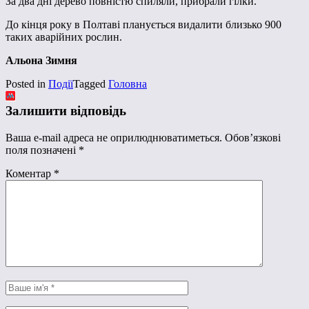
За два дні дерево повністю спиляли, прибрали гілки.
До кінця року в Полтаві планується видалити близько 900
таких аварійних рослин.
Альона Зимня
Posted in
Події
Tagged
Головна
Залишити відповідь
Ваша e-mail адреса не оприлюднюватиметься.
Обов’язкові
поля позначені
*
Коментар
*