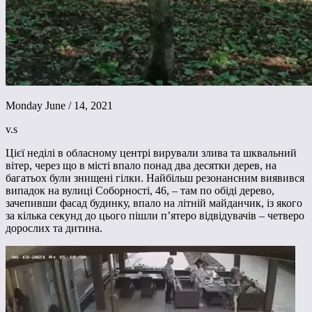
Monday June / 14, 2021
v.s
Цієї неділі в обласному центрі вирували злива та шквальний
вітер, через що в місті впало понад два десятки дерев, на
багатьох були знищені гілки. Найбільш резонансним виявився
випадок на вулиці Соборності, 46, – там по обіді дерево,
зачепивши фасад будинку, впало на літній майданчик, із якого
за кілька секунд до цього пішли п’ятеро відвідувачів – четверо
дорослих та дитина.