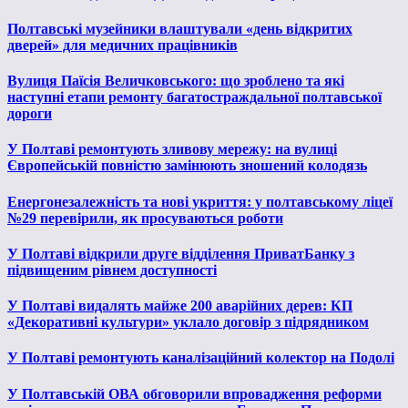
Полтавські музейники влаштували «день відкритих
дверей» для медичних працівників
Вулиця Паїсія Величковського: що зроблено та які
наступні етапи ремонту багатостраждальної полтавської
дороги
У Полтаві ремонтують зливову мережу: на вулиці
Європейській повністю замінюють зношений колодязь
Енергонезалежність та нові укриття: у полтавському ліцеї
№29 перевірили, як просуваються роботи
У Полтаві відкрили друге відділення ПриватБанку з
підвищеним рівнем доступності
У Полтаві видалять майже 200 аварійних дерев: КП
«Декоративні культури» уклало договір з підрядником
У Полтаві ремонтують каналізаційний колектор на Подолі
У Полтавській ОВА обговорили впровадження реформи