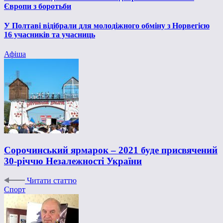
Європи з боротьби
У Полтаві відібрали для молодіжного обміну з Норвегією
16 учасників та учасниць
Афіша
Сорочинський ярмарок – 2021 буде присвячений
30-річчю Незалежності України
Читати статтю
Спорт