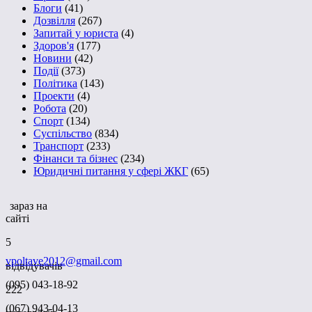
Блоги
(41)
Дозвілля
(267)
Запитай у юриста
(4)
Здоров'я
(177)
Новини
(42)
Події
(373)
Політика
(143)
Проекти
(4)
Робота
(20)
Спорт
(134)
Суспільство
(834)
Транспорт
(233)
Фінанси та бізнес
(234)
Юридичні питання у сфері ЖКГ
(65)
зараз на
сайті
5
vpoltave2012@gmail.com
відвідувачів
(095) 043-18-92
222
(067) 943-04-13