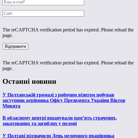
The reCAPTCHA verification period has expired. Please reload the
page.
The reCAPTCHA verification period has expired. Please reload the
page.
Останні новини
У Полтавській громаді з робочим візитом побував
заступник керівника Офісу Президента України Віктор
Микита
В обласному центрі вшанували пам’ять страчених,
закатованих та загиблих у полоні
У Полтаві відзначили День медичного працівника