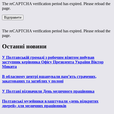
The reCAPTCHA verification period has expired. Please reload the
page.
The reCAPTCHA verification period has expired. Please reload the
page.
Останні новини
У Полтавській громаді з робочим візитом побував
заступник керівника Офісу Президента України Віктор
Микита
В обласному центрі вшанували пам’ять страчених,
закатованих та загиблих у полоні
У Полтаві відзначили День медичного працівника
Полтавські музейники влаштували «день відкритих
дверей» для медичних працівників