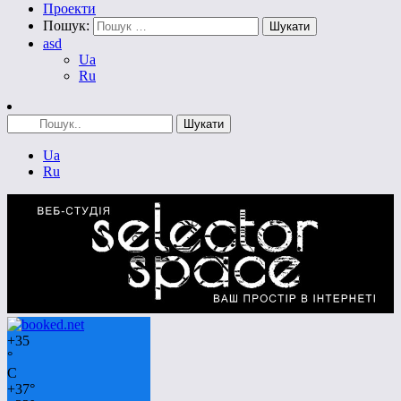
Проекти
Пошук:
asd
Ua
Ru
Ua
Ru
+
35
°
C
+
37°