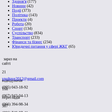
Здоров'я
(177)
Новини
(42)
Події
(373)
Політика
(143)
Проекти
(4)
Робота
(20)
Спорт
(134)
Суспільство
(834)
Транспорт
(233)
Фінанси та бізнес
(234)
Юридичні питання у сфері ЖКГ
(65)
зараз на
сайті
21
vpoltave2012@gmail.com
відвідувачів
(095) 043-18-92
168
(067) 943-04-13
переглядів
(066) 394-98-34
387