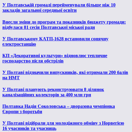
У Полтавській громаді перейменували більше ніж 10
закладів загальної середньої освіти
Внесли зміни до програм та показників бюджету громади:
відбулася 81 сесія Полтавської міської ради
У Полтавському КАТП-1628 встановили сонячну
електростанцію
КП «Декоративні культури» відновлює тепличне
господарство після обстрілів
У Полтаві відзначили випускників, які отримали 200 балів
на НМТ
У Полтаві планують реконструювати 8 ділянок
каналізаційних колекторів за 400 млн грн
Полтавка Надія Соколовська – дворазова чемпіонка
Європи з боротьби
У Полтаві відібрали для молодіжного обміну з Норвегією
16 учасників та учасниць