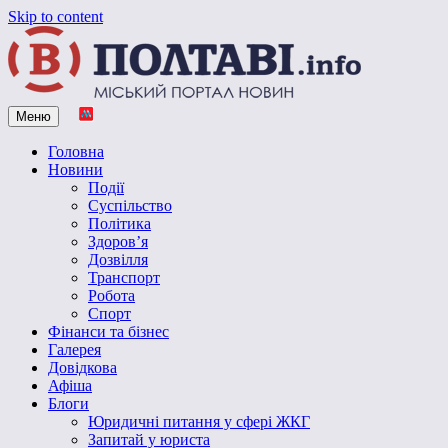
Skip to content
Меню
Vpoltave.info
Полтавський портал новин
Головна
Новини
Події
Суспільство
Політика
Здоров’я
Дозвілля
Транспорт
Робота
Спорт
Фінанси та бізнес
Галерея
Довідкова
Афіша
Блоги
Юридичні питання у сфері ЖКГ
Запитай у юриста