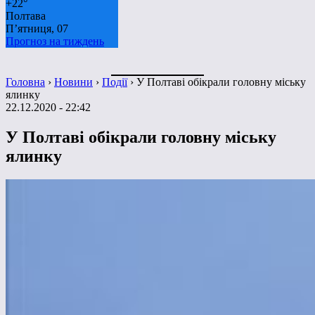
+
22°
Полтава
П’ятниця, 07
Прогноз на тиждень
Головна
›
Новини
›
Події
›
У Полтаві обікрали головну міську
ялинку
22.12.2020 - 22:42
У Полтаві обікрали головну міську
ялинку