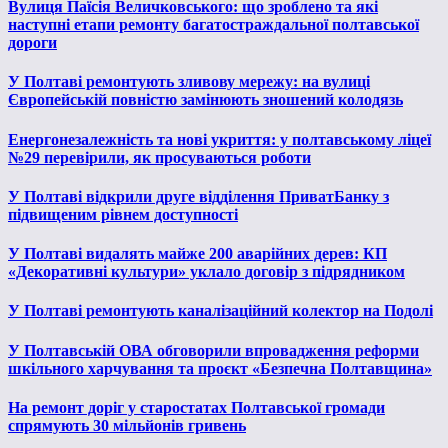
Вулиця Паїсія Величковського: що зроблено та які
наступні етапи ремонту багатостраждальної полтавської
дороги
У Полтаві ремонтують зливову мережу: на вулиці
Європейській повністю замінюють зношений колодязь
Енергонезалежність та нові укриття: у полтавському ліцеї
№29 перевірили, як просуваються роботи
У Полтаві відкрили друге відділення ПриватБанку з
підвищеним рівнем доступності
У Полтаві видалять майже 200 аварійних дерев: КП
«Декоративні культури» уклало договір з підрядником
У Полтаві ремонтують каналізаційний колектор на Подолі
У Полтавській ОВА обговорили впровадження реформи
шкільного харчування та проєкт «Безпечна Полтавщина»
На ремонт доріг у старостатах Полтавської громади
спрямують 30 мільйонів гривень