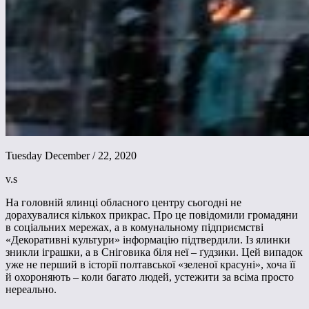
Tuesday December / 22, 2020
v.s
На головній ялинці обласного центру сьогодні не
дорахувалися кількох прикрас. Про це повідомили громадяни
в соціальних мережах, а в комунальному підприємстві
«Декоративні культури» інформацію підтвердили. Із ялинки
зникли іграшки, а в Сніговика біля неї – ґудзики. Цей випадок
уже не перший в історії полтавської «зеленої красуні», хоча її
й охороняють – коли багато людей, устежити за всіма просто
нереально.