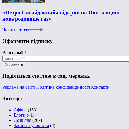
«Петро Сагайдачний» відкрив на Полтавщині
нове родовище газу
Читати статтю
Оформити підписку
Ваш e-mail
*
Поділиться статтею в соц. мережах
Реклама на сайті
Політика конфіденційності
Контакти
Категорії
Афіша
(153)
Блоги
(41)
Дозвілля
(267)
Запитай у юриста
(4)