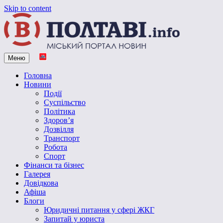
Skip to content
Меню
Vpoltave.info
Полтавський портал новин
Головна
Новини
Події
Суспільство
Політика
Здоров’я
Дозвілля
Транспорт
Робота
Спорт
Фінанси та бізнес
Галерея
Довідкова
Афіша
Блоги
Юридичні питання у сфері ЖКГ
Запитай у юриста