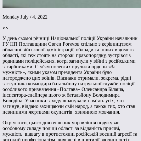
Monday July / 4, 2022
v.s
У день сьомої річниці Національної поліції України начальник
ГУ НП Полтавщини Євген Рогачов спільно з керівництвом
обласної військової адміністрації, облради та інших відомств
області, які теж стоять на сторожі правопорядку, зустрівся з
родинами поліцейських, котрі загинули у війні з російськими
загарбниками. Сім’ям полеглих вручили ордени «За
мужність», якими указом президента України було
нагороджено цих воїнів. Відзнаки отримали, зокрема, рідні
заступника командира батальйону патрульної служби поліції
особливого призначення «Полтава» Олександра Білаша,
інспектора-снайпера цього ж батальйону Володимира
Володіна. Учасники заходу вшанували пам’ять усіх, хто
загинув, віддано захищаючи свій народ, а також тих, хто став
невинними жертвами окупантів, хвилиною мовчання.
Окрім того, цього дня очільник управління подякував
особовому складу поліції області за відданість присязі,
мужність, відвагу в протистоянні російській воєнній агресії та
високий професіоналізм, виявлені в протидії злочинності в