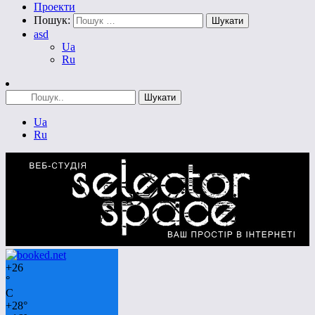
Проекти
Пошук:
asd
Ua
Ru
Ua
Ru
+
26
°
C
+
28°