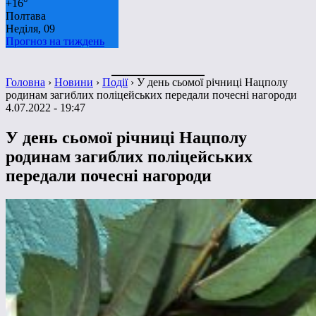
+
16°
Полтава
Неділя, 09
Прогноз на тиждень
Головна
›
Новини
›
Події
›
У день сьомої річниці Нацполу
родинам загиблих поліцейських передали почесні нагороди
4.07.2022 - 19:47
У день сьомої річниці Нацполу
родинам загиблих поліцейських
передали почесні нагороди