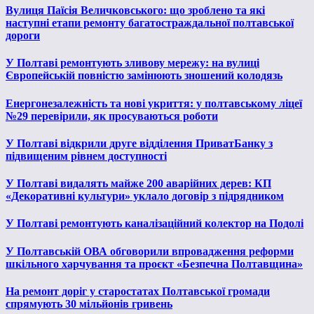
Вулиця Паїсія Величковського: що зроблено та які
наступні етапи ремонту багатостраждальної полтавської
дороги
У Полтаві ремонтують зливову мережу: на вулиці
Європейській повністю замінюють зношений колодязь
Енергонезалежність та нові укриття: у полтавському ліцеї
№29 перевірили, як просуваються роботи
У Полтаві відкрили друге відділення ПриватБанку з
підвищеним рівнем доступності
У Полтаві видалять майже 200 аварійних дерев: КП
«Декоративні культури» уклало договір з підрядником
У Полтаві ремонтують каналізаційний колектор на Подолі
У Полтавській ОВА обговорили впровадження реформи
шкільного харчування та проєкт «Безпечна Полтавщина»
На ремонт доріг у старостатах Полтавської громади
спрямують 30 мільйонів гривень