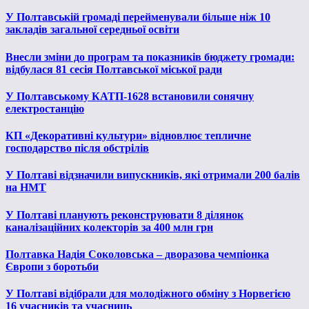
У Полтавській громаді перейменували більше ніж 10
закладів загальної середньої освіти
Внесли зміни до програм та показників бюджету громади:
відбулася 81 сесія Полтавської міської ради
У Полтавському КАТП-1628 встановили сонячну
електростанцію
КП «Декоративні культури» відновлює тепличне
господарство після обстрілів
У Полтаві відзначили випускників, які отримали 200 балів
на НМТ
У Полтаві планують реконструювати 8 ділянок
каналізаційних колекторів за 400 млн грн
Полтавка Надія Соколовська – дворазова чемпіонка
Європи з боротьби
У Полтаві відібрали для молодіжного обміну з Норвегією
16 учасників та учасниць