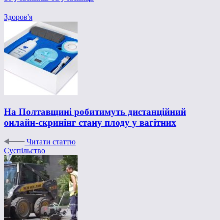
Здоров'я
На Полтавщині робитимуть дистанційний
онлайн-скринінг стану плоду у вагітних
Читати статтю
Суспільство