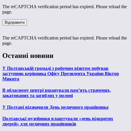
The reCAPTCHA verification period has expired. Please reload the
page.
The reCAPTCHA verification period has expired. Please reload the
page.
Останні новини
У Полтавській громаді з робочим візитом побував
заступник керівника Офісу Президента України Віктор
Микита
В обласному центрі вшанували пам’ять страчених,
закатованих та загиблих у полоні
У Полтаві відзначили День медичного працівника
Полтавські музейники влаштували «день відкритих
дверей» для медичних працівників