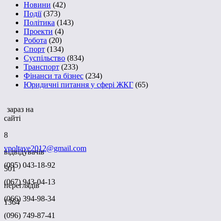
Новини
(42)
Події
(373)
Політика
(143)
Проекти
(4)
Робота
(20)
Спорт
(134)
Суспільство
(834)
Транспорт
(233)
Фінанси та бізнес
(234)
Юридичні питання у сфері ЖКГ
(65)
зараз на
сайті
8
vpoltave2012@gmail.com
відвідувачів
(095) 043-18-92
501
(067) 943-04-13
переглядів
(066) 394-98-34
1364
(096) 749-87-41