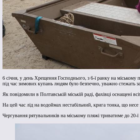
6 січня, у день Хрещення Господнього, з 6-ї ранку на міськом
під час зимових купань людям було безпечно, уважно стежать за
Як повідомили в Полтавській міській раді, фахівці оснащені вс
На цей час лід на водоймах нестабільний, крига тонка, що несе
Чергування рятувальників на міському пляжі триватиме до 20-ї