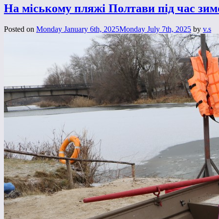
На міському пляжі Полтави під час зи
Posted on
Monday January 6th, 2025
Monday July 7th, 2025
by
v.s