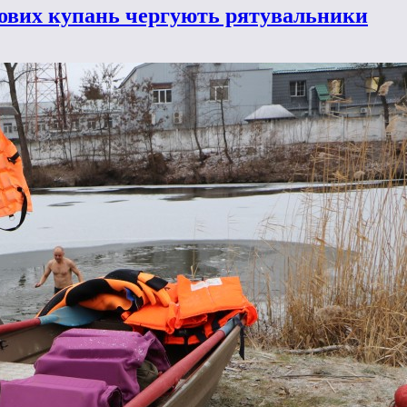
мових купань чергують рятувальники