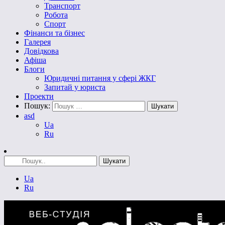
Транспорт
Робота
Спорт
Фінанси та бізнес
Галерея
Довідкова
Афіша
Блоги
Юридичні питання у сфері ЖКГ
Запитай у юриста
Проекти
Пошук:
asd
Ua
Ru
Ua
Ru