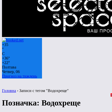
+
35
°
C
+
36°
+
22°
Полтава
Четвер, 06
Прогноз на тиждень
Головна
›
Записи с тегом "Водохреще"
Позначка:
Водохреще