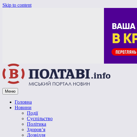
Skip to content
Меню
Vpoltave.info
Полтавський портал новин
Головна
Новини
Події
Суспільство
Політика
Здоров’я
Дозвілля