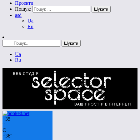
Проекти
Пошук:
asd
Ua
Ru
Ua
Ru
+
35
°
C
+
36°