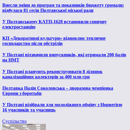
Внесли зміни до програм та показників бюджету громади:
відбулася 81 сесія Полтавської міської ради
У Полтавському КАТП-1628 встановили сонячну
електростанцію
КП «Декоративні культури» відновлює тепличне
господарство після обстрілів
У Полтаві відзначили випускників, які отримали 200 балів
на НМТ
У Полтаві планують реконструювати 8 ділянок
каналізаційних колекторів за 400 млн грн
Полтавка Надія Соколовська – дворазова чемпіонка
Європи з боротьби
У Полтаві відібрали для молодіжного обміну з Норвегією
16 учасників та учасниць
Суспільство