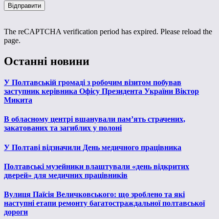
The reCAPTCHA verification period has expired. Please reload the
page.
Останні новини
У Полтавській громаді з робочим візитом побував
заступник керівника Офісу Президента України Віктор
Микита
В обласному центрі вшанували пам’ять страчених,
закатованих та загиблих у полоні
У Полтаві відзначили День медичного працівника
Полтавські музейники влаштували «день відкритих
дверей» для медичних працівників
Вулиця Паїсія Величковського: що зроблено та які
наступні етапи ремонту багатостраждальної полтавської
дороги