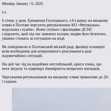
Monday January / 6, 2025
v.s
6 січня, у день Хрещення Господнього, з 6-ї ранку на міському
пляжі в Полтаві чергують рятувальники КО «Рятувально-
водолазна служба». Вони спільно з фахівцями ДСНС
слідкують, щоб під час зимових купань людям було безпечно,
уважно стежать за ситуацією на воді.
Як повідомили в Полтавській міській раді, фахівці оснащені
всім необхідним для оперативного реагування в разі
надзвичайних ситуацій.
На цей час лід на водоймах нестабільний, крига тонка, що
несе загрозу та підвищує ймовірність нещасних випадків.
Чергування рятувальників на міському пляжі триватиме до 20-
ї години.