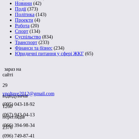
Новини
(42)
Події
(373)
Політика
(143)
Проекти
(4)
Робота
(20)
Спорт
(134)
Суспільство
(834)
Транспорт
(233)
Фінанси та бізнес
(234)
Юридичні питання у сфері ЖКГ
(65)
зараз на
сайті
29
vpoltave2012@gmail.com
відвідувачів
(095) 043-18-92
1260
(067) 943-04-13
переглядів
(066) 394-98-34
2376
(096) 749-87-41