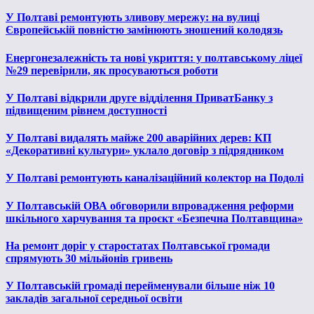
У Полтаві ремонтують зливову мережу: на вулиці
Європейській повністю замінюють зношений колодязь
Енергонезалежність та нові укриття: у полтавському ліцеї
№29 перевірили, як просуваються роботи
У Полтаві відкрили друге відділення ПриватБанку з
підвищеним рівнем доступності
У Полтаві видалять майже 200 аварійних дерев: КП
«Декоративні культури» уклало договір з підрядником
У Полтаві ремонтують каналізаційний колектор на Подолі
У Полтавській ОВА обговорили впровадження реформи
шкільного харчування та проєкт «Безпечна Полтавщина»
На ремонт доріг у старостатах Полтавської громади
спрямують 30 мільйонів гривень
У Полтавській громаді перейменували більше ніж 10
закладів загальної середньої освіти