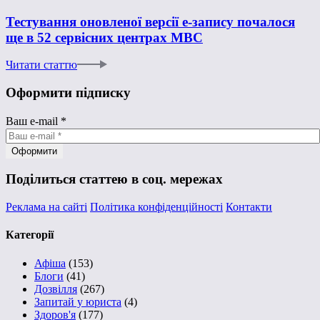
Тестування оновленої версії е-запису почалося
ще в 52 сервісних центрах МВС
Читати статтю
Оформити підписку
Ваш e-mail
*
Поділиться статтею в соц. мережах
Реклама на сайті
Політика конфіденційності
Контакти
Категорії
Афіша
(153)
Блоги
(41)
Дозвілля
(267)
Запитай у юриста
(4)
Здоров'я
(177)