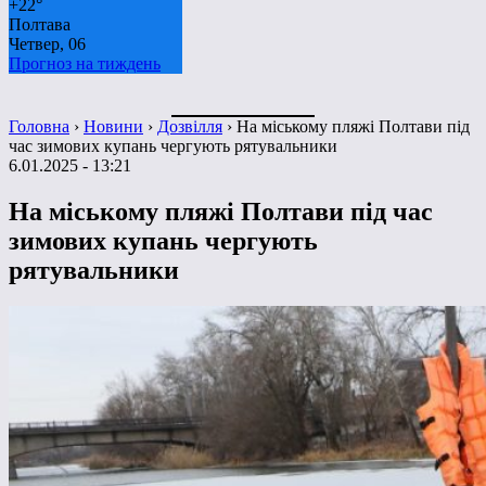
+
22°
Полтава
Четвер, 06
Прогноз на тиждень
Головна
›
Новини
›
Дозвілля
›
На міському пляжі Полтави під
час зимових купань чергують рятувальники
6.01.2025 - 13:21
На міському пляжі Полтави під час
зимових купань чергують
рятувальники