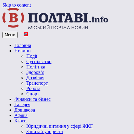
Skip to content
Меню
Vpoltave.info
Полтавський портал новин
Головна
Новини
Події
Суспільство
Політика
Здоров’я
Дозвілля
Транспорт
Робота
Спорт
Фінанси та бізнес
Галерея
Довідкова
Афіша
Блоги
Юридичні питання у сфері ЖКГ
Запитай у юриста