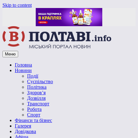
Skip to content
Меню
Vpoltave.info
Полтавський портал новин
Головна
Новини
Події
Суспільство
Політика
Здоров’я
Дозвілля
Транспорт
Робота
Спорт
Фінанси та бізнес
Галерея
Довідкова
Афіша