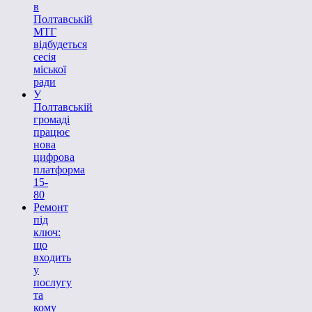
в
Полтавській
МТГ
відбудеться
сесія
міської
ради
У
Полтавській
громаді
працює
нова
цифрова
платформа
15-
80
Ремонт
під
ключ:
що
входить
у
послугу
та
кому