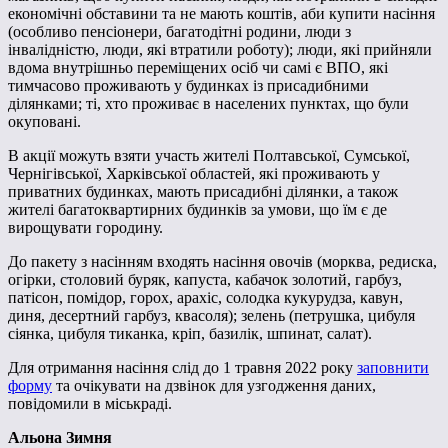
економічні обставини та не мають коштів, аби купити насіння
(особливо пенсіонери, багатодітні родини, люди з
інвалідністю, люди, які втратили роботу); люди, які прийняли
вдома внутрішньо переміщених осіб чи самі є ВПО, які
тимчасово проживають у будинках із присадибними
ділянками; ті, хто проживає в населених пунктах, що були
окуповані.
В акції можуть взяти участь жителі Полтавської, Сумської,
Чернігівської, Харківської областей, які проживають у
приватних будинках, мають присадибні ділянки, а також
жителі багатоквартирних будинків за умови, що їм є де
вирощувати городину.
До пакету з насінням входять насіння овочів (морква, редиска,
огірки, столовий буряк, капуста, кабачок золотий, гарбуз,
патісон, помідор, горох, арахіс, солодка кукурудза, кавун,
диня, десертний гарбуз, квасоля); зелень (петрушка, цибуля
сіянка, цибуля тиканка, кріп, базилік, шпинат, салат).
Для отримання насіння слід до 1 травня 2022 року
заповнити
форму
та очікувати на дзвінок для узгодження даних,
повідомили в міськраді.
Альона Зимня