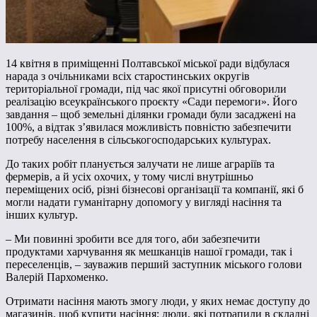
14 квітня в приміщенні Полтавської міської ради відбулася
нарада з очільниками всіх старостинських округів
територіальної громади, під час якої присутні обговорили
реалізацію всеукраїнського проєкту «Сади перемоги». Його
завдання – щоб земельні ділянки громади були засаджені на
100%, а відтак з’явилася можливість повністю забезпечити
потребу населення в сільськогосподарських культурах.
До таких робіт планується залучати не лише аграріїв та
фермерів, а й усіх охочих, у тому числі внутрішньо
переміщених осіб, різні бізнесові організації та компанії, які б
могли надати гуманітарну допомогу у вигляді насіння та
інших культур.
– Ми повинні зробити все для того, аби забезпечити
продуктами харчування як мешканців нашої громади, так і
переселенців, – зауважив перший заступник міського голови
Валерій Пархоменко.
Отримати насіння мають змогу люди, у яких немає доступу до
магазинів, щоб купити насіння; люди, які потрапили в складні