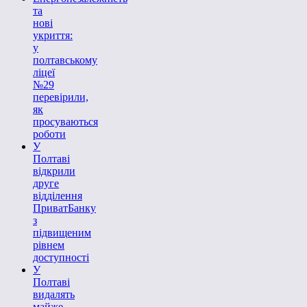
та
нові
укриття:
у
полтавському
ліцеї
№29
перевірили,
як
просуваються
роботи
У
Полтаві
відкрили
друге
відділення
ПриватБанку
з
підвищеним
рівнем
доступності
У
Полтаві
видалять
майже