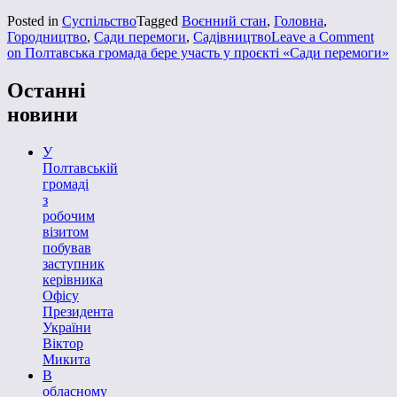
Posted in
Суспільство
Tagged
Воєнний стан
,
Головна
,
Городництво
,
Сади перемоги
,
Садівництво
Leave a Comment
on Полтавська громада бере участь у проєкті «Сади перемоги»
Останні
новини
У
Полтавській
громаді
з
робочим
візитом
побував
заступник
керівника
Офісу
Президента
України
Віктор
Микита
В
обласному