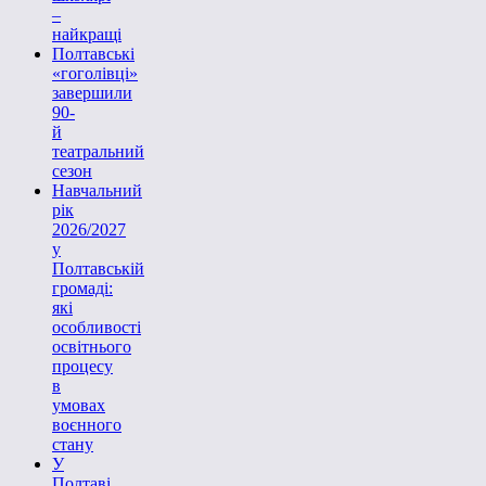
–
найкращі
Полтавські
«гоголівці»
завершили
90-
й
театральний
сезон
Навчальний
рік
2026/2027
у
Полтавській
громаді:
які
особливості
освітнього
процесу
в
умовах
воєнного
стану
У
Полтаві