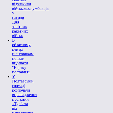
відзначили
військовослужбовців
з
нагоди
Дня
зенітних
ракетних
військ
В
обласному
центрі
пільговикам
почали
видавати
“Картку
полтавця”
У
Полтавській
громаді
розпочали
впровадження
програми
«Турбота
від
народження