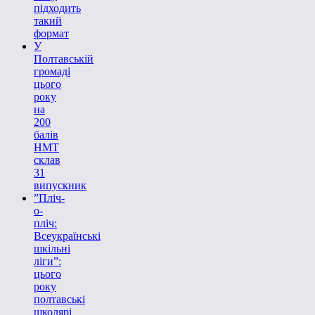
підходить
такий
формат
У
Полтавській
громаді
цього
року
на
200
балів
НМТ
склав
31
випускник
”Пліч-
о-
пліч:
Всеукраїнські
шкільні
ліги”:
цього
року
полтавські
школярі