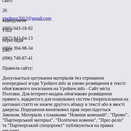
сайті
26
vpoltave2012@gmail.com
відвідувачів
(095) 043-18-92
1302
(067) 943-04-13
переглядів
(066) 394-98-34
2467
(096) 749-87-41
Правила сайту:
Допускається цитування матеріалів без отримання
попередньої згоди Vpoltave.info за умови розміщення в тексті
обов'язкового посилання на Vpoltave.info - Сайт міста
Полтави. Для інтернет-видань обов'язкове розміщення
прямого, відкритого для пошукових систем гіперпосилання на
цитовані статті не нижче другого абзацу в тексті або в якості
джерела. Порушення виняткових прав переслідується
Законом. Матеріали з плашками "Новини компаній", "Промо",
"Партнерський матеріал", "Політичні новини", "Прес-реліз"
та "Партнерський спецпроект" публікуються на правах
реклами.