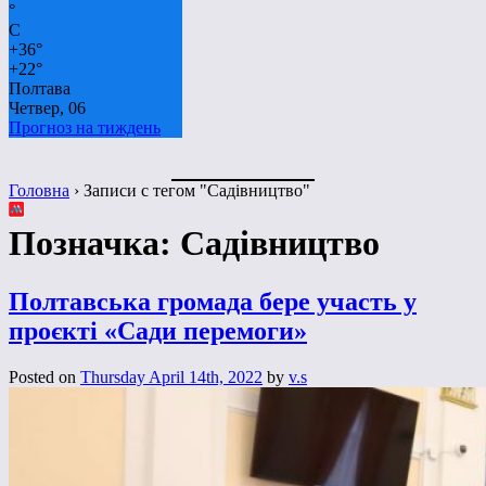
°
C
+
36°
+
22°
Полтава
Четвер, 06
Прогноз на тиждень
Головна
›
Записи с тегом "Садівництво"
Позначка:
Садівництво
Полтавська громада бере участь у
проєкті «Сади перемоги»
Posted on
Thursday April 14th, 2022
by
v.s