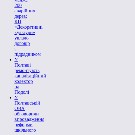
200
аварійних
дерев:
КП
«Декоративні
культури»
уклало
договір
з
підрядником
У
Полтаві
ремонтують
каналізаційний
колектор
на
Подолі
У
Полтавській
ОВА
обговорили
впровадження
реформи
шкільного