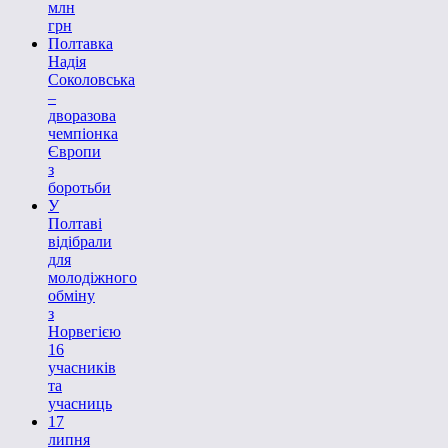
млн
грн
Полтавка
Надія
Соколовська
–
дворазова
чемпіонка
Європи
з
боротьби
У
Полтаві
відібрали
для
молодіжного
обміну
з
Норвегією
16
учасників
та
учасниць
17
липня