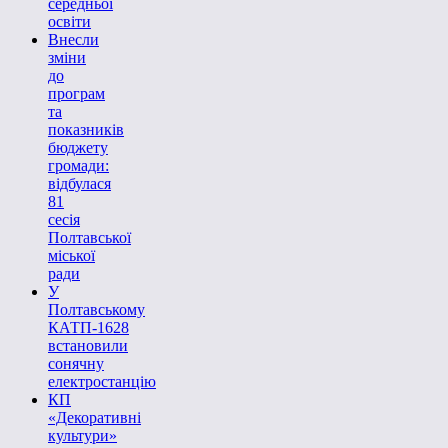
середньої
освіти
Внесли
зміни
до
програм
та
показників
бюджету
громади:
відбулася
81
сесія
Полтавської
міської
ради
У
Полтавському
КАТП-1628
встановили
сонячну
електростанцію
КП
«Декоративні
культури»