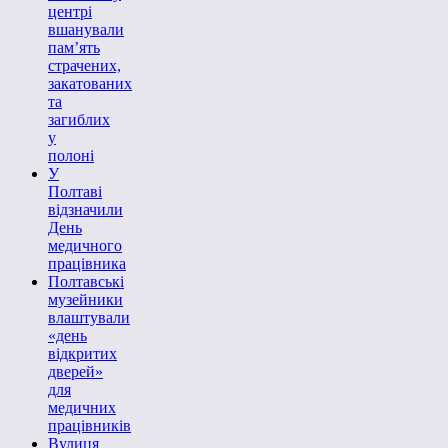
центрі
вшанували
пам’ять
страчених,
закатованих
та
загиблих
у
полоні
У
Полтаві
відзначили
День
медичного
працівника
Полтавські
музейники
влаштували
«день
відкритих
дверей»
для
медичних
працівників
Вулиця