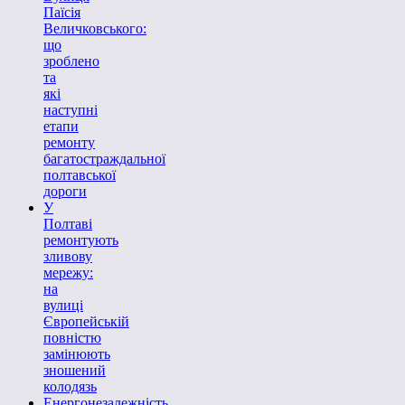
Паїсія
Величковського:
що
зроблено
та
які
наступні
етапи
ремонту
багатостраждальної
полтавської
дороги
У
Полтаві
ремонтують
зливову
мережу:
на
вулиці
Європейській
повністю
замінюють
зношений
колодязь
Енергонезалежність