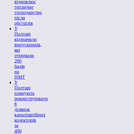
відновлює
тепличне
господарство
після
обстрілів
У
Полтаві
відзначили
випускників,
які
отримали
200
балів
на
НМТ
У
Полтаві
планують
реконструювати
8
ділянок
каналізаційних
колекторів
за
400