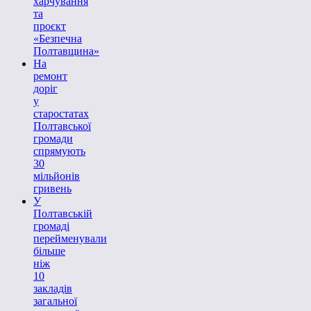
харчування
та
проєкт
«Безпечна
Полтавщина»
На
ремонт
доріг
у
старостатах
Полтавської
громади
спрямують
30
мільйонів
гривень
У
Полтавській
громаді
перейменували
більше
ніж
10
закладів
загальної