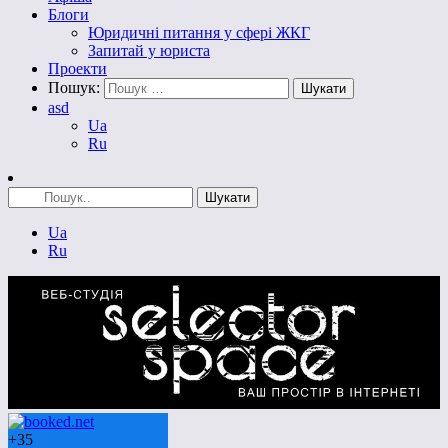
Блоги
Юридичні питання у сфері ЖКГ
Запитай у юриста
Проекти
Пошук:
asd
Ua
Ru
Ua
Ru
+
35