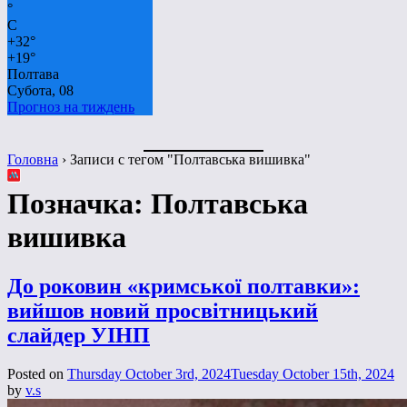
°
C
+
32°
+
19°
Полтава
Субота, 08
Прогноз на тиждень
Головна
›
Записи с тегом "Полтавська вишивка"
Позначка:
Полтавська
вишивка
До роковин «кримської полтавки»:
вийшов новий просвітницький
слайдер УІНП
Posted on
Thursday October 3rd, 2024
Tuesday October 15th, 2024
by
v.s