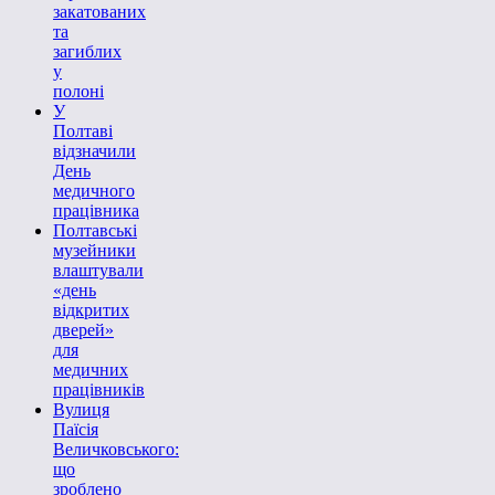
закатованих
та
загиблих
у
полоні
У
Полтаві
відзначили
День
медичного
працівника
Полтавські
музейники
влаштували
«день
відкритих
дверей»
для
медичних
працівників
Вулиця
Паїсія
Величковського:
що
зроблено