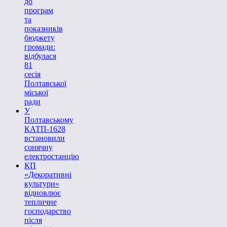
до
програм
та
показників
бюджету
громади:
відбулася
81
сесія
Полтавської
міської
ради
У
Полтавському
КАТП-1628
встановили
сонячну
електростанцію
КП
«Декоративні
культури»
відновлює
тепличне
господарство
після