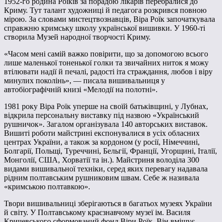
1952-го родина Роїків за порадою лікарів перебралися до
Криму. Тут талант художниці й педагога розкрився повною
мірою. За словами мистецтвознавців, Віра Роїк започаткувала
справжню кримську школу української вишивки. У 1960-ті
створила Музей народної творчості Криму.
«Часом мені самій важко повірити, що за допомогою всього
лише маленької тоненької голки та звичайних ниток я можу
втілювати надії й печалі, радості іта страждання, любов і віру
минулих поколінь», — писала вишивальниця у
автобіографічній книзі «Мелодії на полотні».
1981 року Віра Роїк уперше на своїй батьківщині, у Лубнах,
відкрила персональну виставку під назвою «Український
рушничок». Загалом організувала 140 авторських виставок.
Вишиті роботи майстрині експонувалися в усіх обласних
центрах України, а також за кордоном (у росії, Німеччині,
Болгарії, Польщі, Туреччині, Бельгії, Франції, Угорщині, Італії,
Монголії, США, Хорватії та ін.). Майстриня володіла 300
видами вишивальної техніки, серед яких перевагу надавала
рідним полтавським рушниковим швам. Себе ж називала
«кримською полтавкою».
Твори вишивальниці зберігаються в багатьох музеях України
й світу. У Полтавському краєзнавчому музеї ім. Василя
Кричевського сформований фонд Віри Роїк. Він вміщує