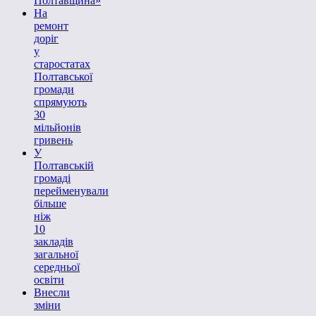
Полтавщина»
На
ремонт
доріг
у
старостатах
Полтавської
громади
спрямують
30
мільйонів
гривень
У
Полтавській
громаді
перейменували
більше
ніж
10
закладів
загальної
середньої
освіти
Внесли
зміни