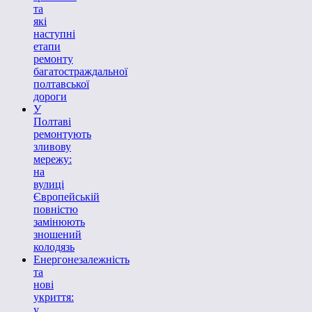
та
які
наступні
етапи
ремонту
багатостраждальної
полтавської
дороги
У
Полтаві
ремонтують
зливову
мережу:
на
вулиці
Європейській
повністю
замінюють
зношений
колодязь
Енергонезалежність
та
нові
укриття:
у