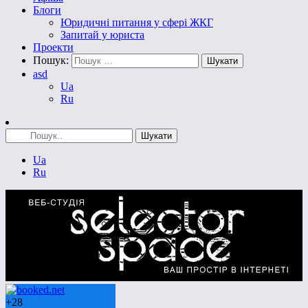
Блоги
Юридичні питання у сфері ЖКГ
Запитай у юриста
Проекти
Пошук:
asd
Ua
Ru
Ua
Ru
+
28