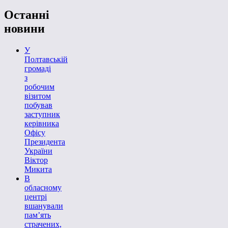
Останні
новини
У
Полтавській
громаді
з
робочим
візитом
побував
заступник
керівника
Офісу
Президента
України
Віктор
Микита
В
обласному
центрі
вшанували
пам’ять
страчених,