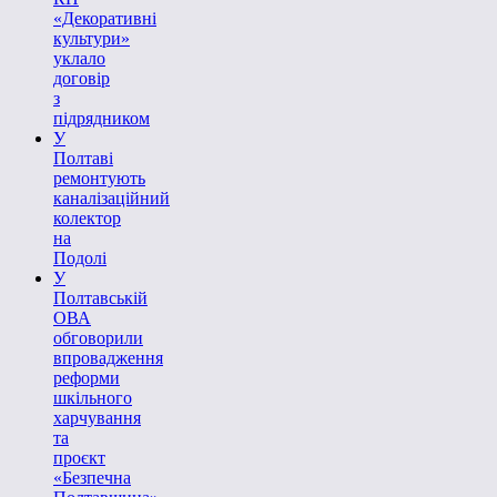
«Декоративні
культури»
уклало
договір
з
підрядником
У
Полтаві
ремонтують
каналізаційний
колектор
на
Подолі
У
Полтавській
ОВА
обговорили
впровадження
реформи
шкільного
харчування
та
проєкт
«Безпечна