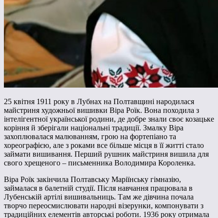
25 квітня 1911 року в Лубнах на Полтавщині народилася
майстриня художньої вишивки Віра Роїк. Вона походила з
інтелігентної української родини, де добре знали своє козацьке
коріння й зберігали національні традиції. Змалку Віра
захоплювалася малюванням, грою на фортепіано та
хореографією, але з роками все більше місця в її житті стало
займати вишивання. Перший рушник майстриня вишила для
свого хрещеного – письменника Володимира Короленка.
Віра Роїк закінчила Полтавську Маріїнську гімназію,
займалася в балетній студії. Після навчання працювала в
Лубенській артілі вишивальниць. Там же дівчина почала
творчо переосмислювати народні візерунки, компонувати з
традиційних елементів авторські роботи. 1936 року отримала