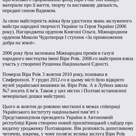
матеріали про її життя, творчу та виставкову діяльність,
передані сином Вадимом.
За свою майстерність жінка була удостоєна звань заслуженого
майстра народної творчості України та Героя України (2006
року). Нагороджена орденом Княгині Ольги, Міжнародним
орденом Миколи Чудотворця І ступеня «За примноження
добра на землі».
2006 року була заснована Міжнародна премія в галузі
народного мистецтва імені Віри Роїк. 2008-го майстриня взяла
участь у створенні Рушника Національної Єдності.
Померла Віра Роїк 3 жовтня 2010 року, похована в
Сімферополі. У грудні 2012-го в цьому місті було відкрито
музей української вишивки ім. Віри Роїк. А в Лубнах школа
№7 носить її ім’я. Також у цих містах і Полтаві встановлені
меморіальні дошки майстрині.
Цього ж жовтня до роковин мисткині в межах співпраці
Українського інституту національної пам’яті з
Представництвом президента України в Автономній
республіці Крим cтворено новий просвітницький слайдер про
видатну уродженку Полтавщини. Він розповість допитливому
читачеві, зокрема, у чому полягає велика заслуга Віри Роїк