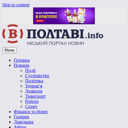
Skip to content
Меню
Vpoltave.info
Полтавський портал новин
Головна
Новини
Події
Суспільство
Політика
Здоров’я
Дозвілля
Транспорт
Робота
Спорт
Фінанси та бізнес
Галерея
Довідкова
Афіша