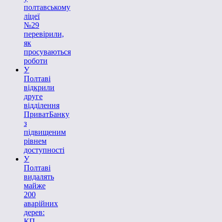
полтавському
ліцеї
№29
перевірили,
як
просуваються
роботи
У
Полтаві
відкрили
друге
відділення
ПриватБанку
з
підвищеним
рівнем
доступності
У
Полтаві
видалять
майже
200
аварійних
дерев:
КП