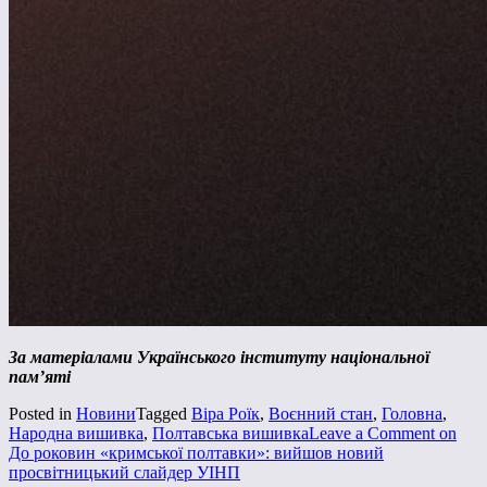
За матеріалами Українського інституту національної
пам’яті
Posted in
Новини
Tagged
Віра Роїк
,
Воєнний стан
,
Головна
,
Народна вишивка
,
Полтавська вишивка
Leave a Comment
on
До роковин «кримської полтавки»: вийшов новий
просвітницький слайдер УІНП