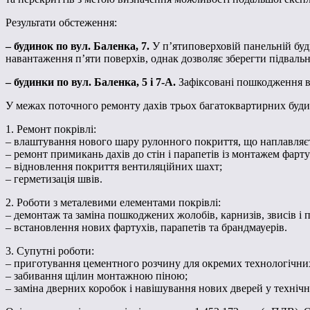
Результати обстеження:
– будинок по вул. Баленка, 7.
У пʼятиповерховій панельній буді
навантаження п’яти поверхів, однак дозволяє зберегти підвальн
– будинки по вул. Баленка, 5 і 7-А.
Зафіксовані пошкодження ві
У межах поточного ремонту дахів трьох багатоквартирних буди
1. Ремонт покрівлі:
– влаштування нового шару рулонного покриття, що наплавляєт
– ремонт примикань дахів до стін і парапетів із монтажем фартух
– відновлення покриття вентиляційних шахт;
– герметизація швів.
2. Роботи з металевими елементами покрівлі:
– демонтаж та заміна пошкоджених жолобів, карнизів, звисів і по
– встановлення нових фартухів, парапетів та брандмауерів.
3. Супутні роботи:
– приготування цементного розчину для окремих технологічни
– забивання щілин монтажною піною;
– заміна дверних коробок і навішування нових дверей у техніч