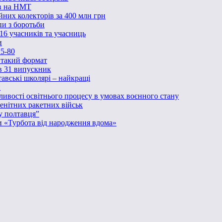
ів на НМТ
йних колекторів за 400 млн грн
пи з боротьби
16 учасників та учасниць
и
5-80
ь такий формат
в 31 випускник
тавські школярі – найкращі
н
бливості освітнього процесу в умовах воєнного стану
енітних ракетних військ
у полтавця”
и «Турбота від народження вдома»