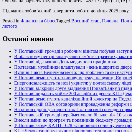
Очікувана вартість закупівлі становить 1 452 172 грн (з ПДВ).
Підрядник зобов’язаний завершити роботи до кінця 2025 року.
Posted in
Фінанси та бізнес
Tagged
Воєнний стан
,
Головна
,
Полт
лютого
Останні новини
У Полтавській громаді з робочим візитом побував засту
В обласному центрі вшанували пам’ять страчених, закато
У Полтаві відзначили День медичного працівника
Полтавські музейники влаштували «день відкритих двере
Вулиця Паїсія Величковського: що зроблено та які наступ
У Полтаві ремонтують зливову мережу: на вулиці Європе
Енергонезалежність та нові укриття: у полтавському ліце
У Полтаві відкрили друге відділення ПриватБанку з підв
У Полтаві видалять майже 200 аварійних дерев: КП «Деко
У Полтаві ремонтують каналізаційний колектор на Подол
У Полтавській ОВА обговорили впровадження реформи ш
На ремонт доріг у старостатах Полтавської громади спря
У Полтавській громаді перейменували більше ніж 10 заклад
Внесли зміни до програм та показників бюджету громади: в
У Полтавському КАТП-1628 встановили сонячну електро
КП «Декоративні культури» відновлює тепличне господарс