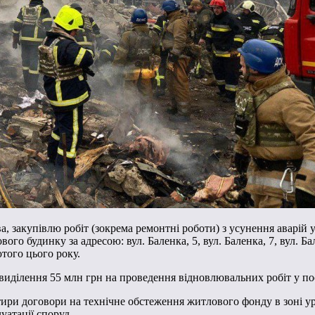
 закупівлю робіт (зокрема ремонтні роботи) з усунення аварій у
го будинку за адресою: вул. Баленка, 5, вул. Баленка, 7, вул. Ба
того цього року.
 виділення 55 млн грн на проведення відновлювальних робіт у по
тири договори на технічне обстеження житлового фонду в зоні у
уатації споруд.