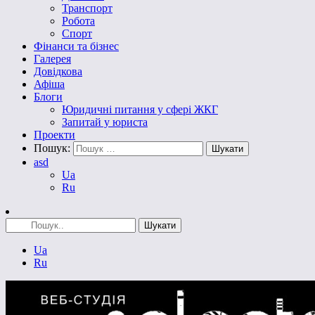
Транспорт
Робота
Спорт
Фінанси та бізнес
Галерея
Довідкова
Афіша
Блоги
Юридичні питання у сфері ЖКГ
Запитай у юриста
Проекти
Пошук:
asd
Ua
Ru
Ua
Ru