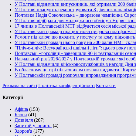
У Полтаві відзначили випускників, які отримали 200 бал
У Полтаві планують реконструювати 8 ділянок каналізаці
Полтавка Надія Соколовська – дворазова чемпіонка Євро
У Полтаві відібрали для молодіжного обміну з Норвегією 
17 липня в Полтавській МТГ відбудеться сесія міської рад
У Полтавській громаді працює нова цифрова платформа 1
Ремонт під ключ: що входить у послугу та кому підходит
У Полтавській громаді цього року на 200 балів НМТ скла
”Пліч-о-пліч: Всеукраїнські шкільні ліги”: цього року пол
Полтавські «гоголівці» завершили 90-й театральний сезо
Навчальний рік 2026/2027 у Полтавській громаді: які осо
У Полтаві відзначили військовослужбовців з нагоди Дня з
В обласному центрі пільговикам почали видавати “Картк
У Полтавській громаді розпочали впровадження програм
Реклама на сайті
Політика конфіденційності
Контакти
Категорії
Афіша
(153)
Блоги
(41)
Дозвілля
(267)
Запитай у юриста
(4)
Здоров'я
(177)