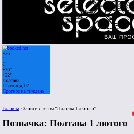
+
36
°
C
+
36°
+
22°
Полтава
П’ятниця, 07
Прогноз на тиждень
Головна
›
Записи с тегом "Полтава 1 лютого"
Позначка:
Полтава 1 лютого