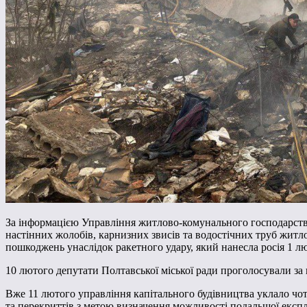
За інформацією Управління житлово-комунального господарства,
настінних жолобів, карнизних звисів та водостічних труб житлово
пошкоджень унаслідок ракетного удару, який нанесла росія 1 лю
10 лютого депутати Полтавської міської ради проголосували за
Вже 11 лютого управління капітального будівництва уклало чо
та перекриттів з метою визначення можливості подальшої експл