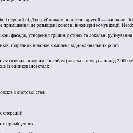
влі перший під’їзд зруйновано повністю, другий — частково. Згі
е приміщення, де розміщені основні інженерні комунікації. Необ
кон, фасадів, утворення тріщин у стінах та локальні руйнування
нків, підрядник виконає комплекс відновлювальних робіт:
ься газопальниковим способом (загальна площа – понад 2 000 м²
ів із оцинкованої сталі;
ясків з листової сталі;
х операцій;
них приміщеннях.