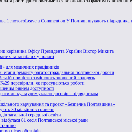
 Оплата робіт здійснюватиметься виключно за фактом їх виконанн
ава 1 лютого
Leave a Comment
on У Полтаві шукають підрядника н
пник керівника Офісу Президента України Віктор Микита
ваних та загиблих у полоні
й» для медичних працівників
ні етапи ремонту багатостраждальної полтавської дороги
йській повністю замінюють зношений колодязь
ї №29 перевірили, як просуваються роботи
ищеним рівнем доступності
ративні культури» уклало договір з підрядником
і
кільного харчування та проєкт «Безпечна Полтавщина»
мують 30 мільйонів гривень
ів загальної середньої освіти
ідбулася 81 сесія Полтавської міської ради
станцію
тво після обстрілів