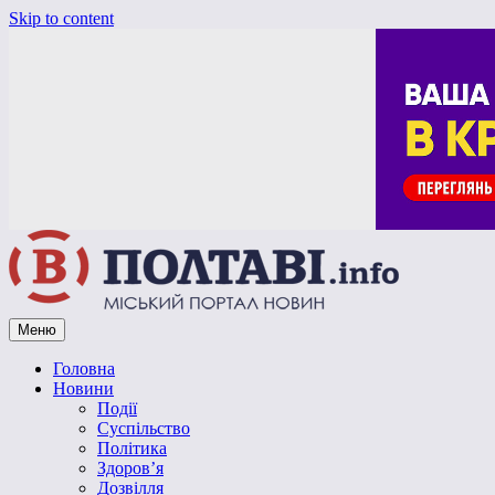
Skip to content
Меню
Vpoltave.info
Полтавський портал новин
Головна
Новини
Події
Суспільство
Політика
Здоров’я
Дозвілля