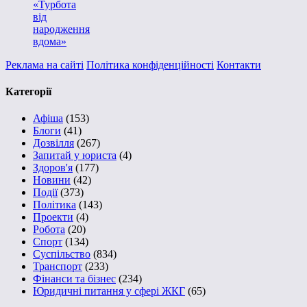
«Турбота
від
народження
вдома»
Реклама на сайті
Політика конфіденційності
Контакти
Категорії
Афіша
(153)
Блоги
(41)
Дозвілля
(267)
Запитай у юриста
(4)
Здоров'я
(177)
Новини
(42)
Події
(373)
Політика
(143)
Проекти
(4)
Робота
(20)
Спорт
(134)
Суспільство
(834)
Транспорт
(233)
Фінанси та бізнес
(234)
Юридичні питання у сфері ЖКГ
(65)