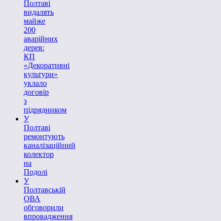
Полтаві
видалять
майже
200
аварійних
дерев:
КП
«Декоративні
культури»
уклало
договір
з
підрядником
У
Полтаві
ремонтують
каналізаційний
колектор
на
Подолі
У
Полтавській
ОВА
обговорили
впровадження