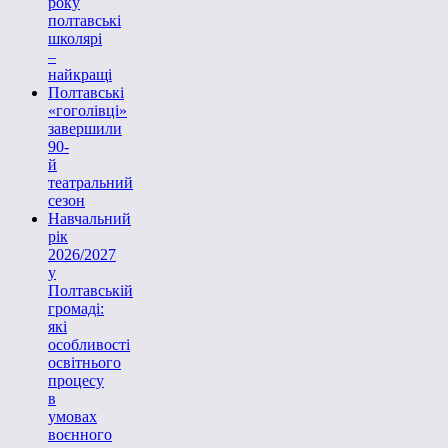
року
полтавські
школярі
–
найкращі
Полтавські
«гоголівці»
завершили
90-
й
театральний
сезон
Навчальний
рік
2026/2027
у
Полтавській
громаді:
які
особливості
освітнього
процесу
в
умовах
воєнного