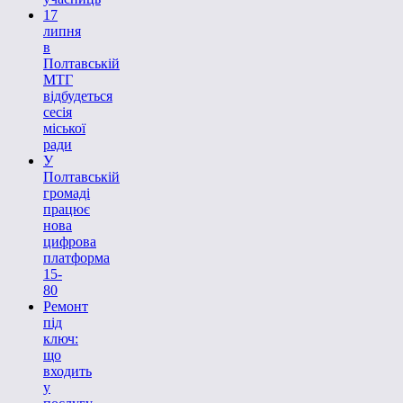
17
липня
в
Полтавській
МТГ
відбудеться
сесія
міської
ради
У
Полтавській
громаді
працює
нова
цифрова
платформа
15-
80
Ремонт
під
ключ:
що
входить
у