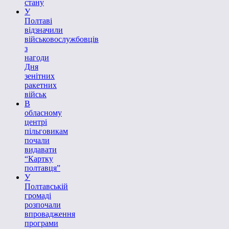
стану
У
Полтаві
відзначили
військовослужбовців
з
нагоди
Дня
зенітних
ракетних
військ
В
обласному
центрі
пільговикам
почали
видавати
“Картку
полтавця”
У
Полтавській
громаді
розпочали
впровадження
програми