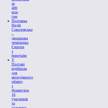
за
400
млн
грн
Полтавка
Надія
Соколовська
–
дворазова
чемпіонка
Європи
з
боротьби
У
Полтаві
відібрали
для
молодіжного
обміну
з
Норвегією
16
учасників
та
учасниць