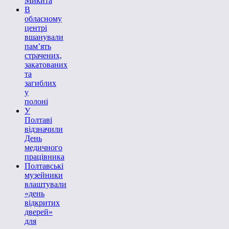
Микита
В
обласному
центрі
вшанували
пам’ять
страчених,
закатованих
та
загиблих
у
полоні
У
Полтаві
відзначили
День
медичного
працівника
Полтавські
музейники
влаштували
«день
відкритих
дверей»
для