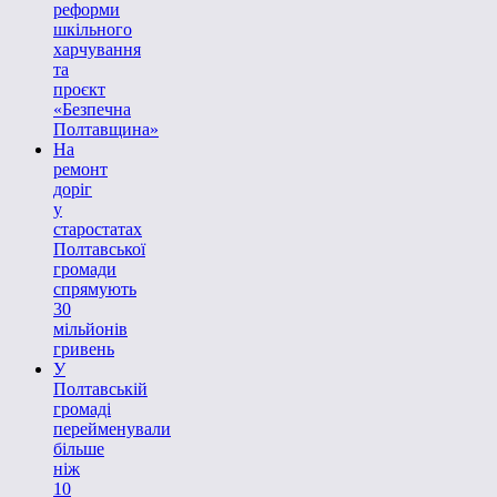
реформи
шкільного
харчування
та
проєкт
«Безпечна
Полтавщина»
На
ремонт
доріг
у
старостатах
Полтавської
громади
спрямують
30
мільйонів
гривень
У
Полтавській
громаді
перейменували
більше
ніж
10