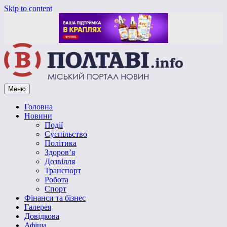
Skip to content
Меню
Vpoltave.info
Полтавський портал новин
Головна
Новини
Події
Суспільство
Політика
Здоров’я
Дозвілля
Транспорт
Робота
Спорт
Фінанси та бізнес
Галерея
Довідкова
Афіша