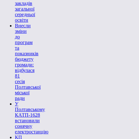
закладів
загальної
середньої
освіти
Внесли
зміни
до
програм
та
показників
бюджету
громади:
відбулася
81
сесія
Полтавської
міської
ради
У
Полтавському
КАТП-1628
встановили
сонячну
електростанцію
КП