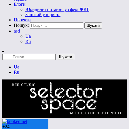
Блоги
Юридичні питання у сфері ЖКГ
Запитай у юриста
Проекти
Пошук:
asd
Ua
Ru
Ua
Ru
+
24