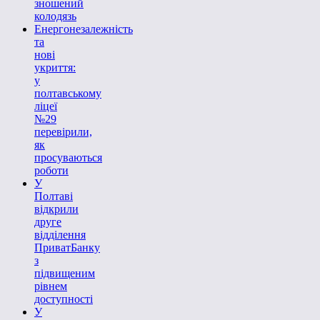
зношений
колодязь
Енергонезалежність
та
нові
укриття:
у
полтавському
ліцеї
№29
перевірили,
як
просуваються
роботи
У
Полтаві
відкрили
друге
відділення
ПриватБанку
з
підвищеним
рівнем
доступності
У