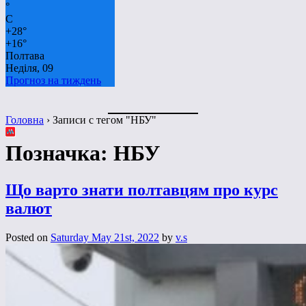
°
C
+
28°
+
16°
Полтава
Неділя, 09
Прогноз на тиждень
Головна
›
Записи с тегом "НБУ"
Позначка:
НБУ
Що варто знати полтавцям про курс
валют
Posted on
Saturday May 21st, 2022
by
v.s