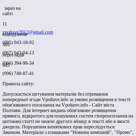
зараз на
сайті
11
vpoltave2012@gmail.com
відвідувачів
(095) 043-18-92
389
(067) 943-04-13
переглядів
(066) 394-98-34
945
(096) 749-87-41
Правила сайту:
Допускається цитування матеріалів без отримання
попередньої згоди Vpoltave.info за умови розміщення в тексті
обов'язкового посилання на Vpoltave.info - Сайт міста
Полтави. Для інтернет-видань обов'язкове розміщення
прямого, відкритого для пошукових систем гіперпосилання на
цитовані статті не нижче другого абзацу в тексті або в якості
джерела. Порушення виняткових прав переслідується
Законом. Матеріали з плашками "Новини компаній", "Промо",