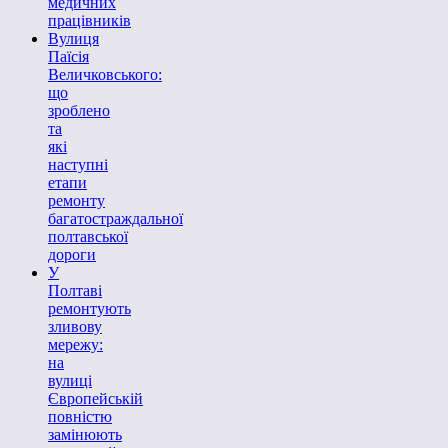
медичних
працівників
Вулиця
Паїсія
Величковського:
що
зроблено
та
які
наступні
етапи
ремонту
багатостраждальної
полтавської
дороги
У
Полтаві
ремонтують
зливову
мережу:
на
вулиці
Європейській
повністю
замінюють