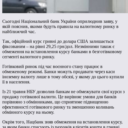
Сьогодні Національний банк України оприлюднив заяву, у
якій пояснив, якими будуть правила на валютному ринку в
найближчий час.
Так, офіційний курс гривні до долара США залишається
фіксованим – на рівні 29,25 грн/дол. Незмінними також є
обмеження на встановлення курсу банками в безготівковому
сегменті валютного ринку.
Готівковий ринок під час воєнного стану працює в
обмеженому режимі. Банки можуть продавати через каси
іноземну валюту лише в тому обсязі, у якому до цього купили
її в населення.
Із 21 травня НБУ дозволив банкам не обмежувати свої курси з
продажу готівкової валюти. Це вирівняє умови для банків
порівняно з обмінниками, що сприятиме підвищенню
ефективності готівкового ринку та зменшенню коливань
обмінного курсу на ньому.
Окрім того, Нацбанк зняв обмеження на встановлення курсу,
за яким банки списують із рахунків клієнтів кошти в гривні,