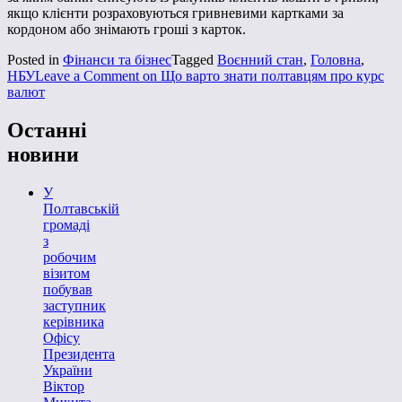
якщо клієнти розраховуються гривневими картками за
кордоном або знімають гроші з карток.
Posted in
Фінанси та бізнес
Tagged
Воєнний стан
,
Головна
,
НБУ
Leave a Comment
on Що варто знати полтавцям про курс
валют
Останні
новини
У
Полтавській
громаді
з
робочим
візитом
побував
заступник
керівника
Офісу
Президента
України
Віктор