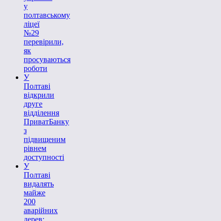
у
полтавському
ліцеї
№29
перевірили,
як
просуваються
роботи
У
Полтаві
відкрили
друге
відділення
ПриватБанку
з
підвищеним
рівнем
доступності
У
Полтаві
видалять
майже
200
аварійних
дерев: