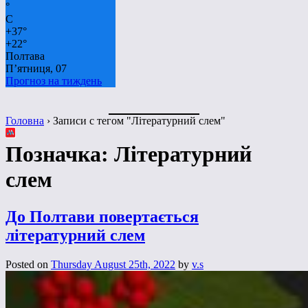
°
C
+
37°
+
22°
Полтава
П’ятниця, 07
Прогноз на тиждень
Головна
›
Записи с тегом "Літературний слем"
Позначка:
Літературний
слем
До Полтави повертається
літературний слем
Posted on
Thursday August 25th, 2022
by
v.s