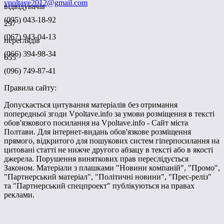
vpoltave2012@gmail.com
відвідувачів
(095) 043-18-92
297
(067) 943-04-13
переглядів
(066) 394-98-34
655
(096) 749-87-41
Правила сайту:
Допускається цитування матеріалів без отримання
попередньої згоди Vpoltave.info за умови розміщення в тексті
обов'язкового посилання на Vpoltave.info - Сайт міста
Полтави. Для інтернет-видань обов'язкове розміщення
прямого, відкритого для пошукових систем гіперпосилання на
цитовані статті не нижче другого абзацу в тексті або в якості
джерела. Порушення виняткових прав переслідується
Законом. Матеріали з плашками "Новини компаній", "Промо",
"Партнерський матеріал", "Політичні новини", "Прес-реліз"
та "Партнерський спецпроект" публікуються на правах
реклами.