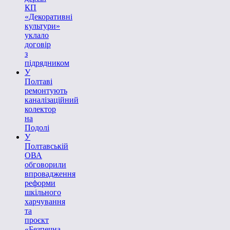
КП
«Декоративні
культури»
уклало
договір
з
підрядником
У
Полтаві
ремонтують
каналізаційний
колектор
на
Подолі
У
Полтавській
ОВА
обговорили
впровадження
реформи
шкільного
харчування
та
проєкт
«Безпечна