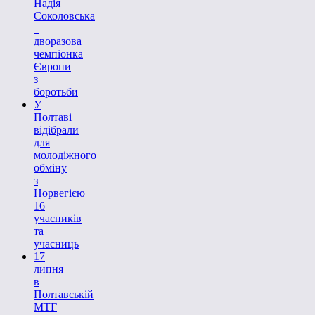
Надія
Соколовська
–
дворазова
чемпіонка
Європи
з
боротьби
У
Полтаві
відібрали
для
молодіжного
обміну
з
Норвегією
16
учасників
та
учасниць
17
липня
в
Полтавській
МТГ