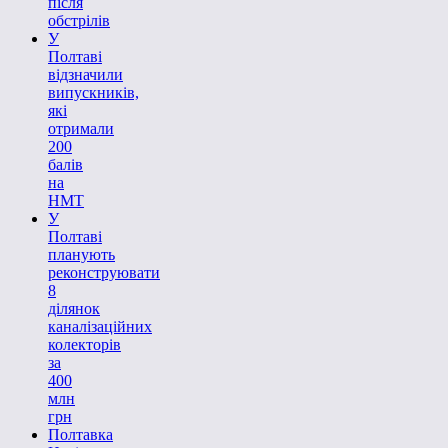
після
обстрілів
У
Полтаві
відзначили
випускників,
які
отримали
200
балів
на
НМТ
У
Полтаві
планують
реконструювати
8
ділянок
каналізаційних
колекторів
за
400
млн
грн
Полтавка