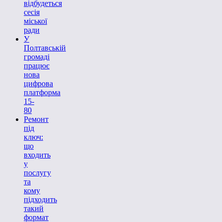
відбудеться
сесія
міської
ради
У
Полтавській
громаді
працює
нова
цифрова
платформа
15-
80
Ремонт
під
ключ:
що
входить
у
послугу
та
кому
підходить
такий
формат