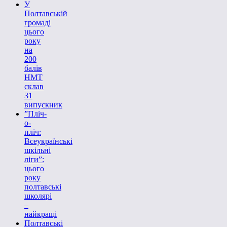
У
Полтавській
громаді
цього
року
на
200
балів
НМТ
склав
31
випускник
”Пліч-
о-
пліч:
Всеукраїнські
шкільні
ліги”:
цього
року
полтавські
школярі
–
найкращі
Полтавські