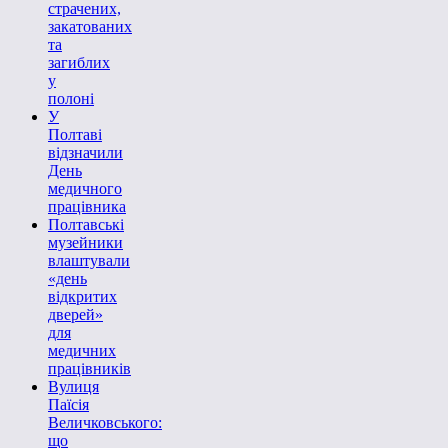
страчених,
закатованих
та
загиблих
у
полоні
У
Полтаві
відзначили
День
медичного
працівника
Полтавські
музейники
влаштували
«день
відкритих
дверей»
для
медичних
працівників
Вулиця
Паїсія
Величковського:
що