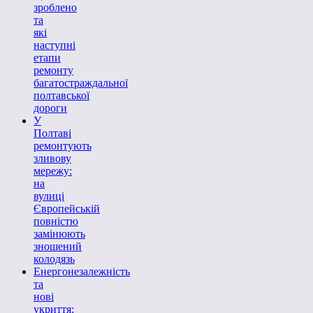
зроблено
та
які
наступні
етапи
ремонту
багатостраждальної
полтавської
дороги
У
Полтаві
ремонтують
зливову
мережу:
на
вулиці
Європейській
повністю
замінюють
зношений
колодязь
Енергонезалежність
та
нові
укриття: