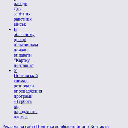
нагоди
Дня
зенітних
ракетних
військ
В
обласному
центрі
пільговикам
почали
видавати
“Картку
полтавця”
У
Полтавській
громаді
розпочали
впровадження
програми
«Турбота
від
народження
вдома»
Реклама на сайті
Політика конфіденційності
Контакти