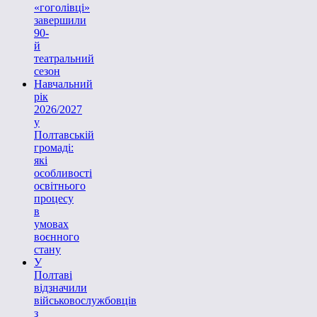
«гоголівці»
завершили
90-
й
театральний
сезон
Навчальний
рік
2026/2027
у
Полтавській
громаді:
які
особливості
освітнього
процесу
в
умовах
воєнного
стану
У
Полтаві
відзначили
військовослужбовців
з