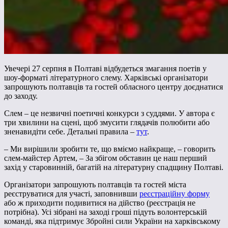
Увечері 27 серпня в Полтаві відбудеться змагання поетів у
шоу-форматі літературного слему. Харківські організатори
запрошують полтавців та гостей обласного центру доєднатися
до заходу.
Слем – це незвичні поетичні конкурси з суддями. У автора є
три хвилини на сцені, щоб змусити глядачів полюбити або
зненавидіти себе. Детальні правила –
тут
.
– Ми вирішили зробити те, що вміємо найкраще, – говорить
слем-майстер Артем, – За збігом обставин це наш перший
захід у старовинній, багатій на літературну спадщину Полтаві.
Організатори запрошують полтавців та гостей міста
реєструватися для участі, заповнивши
реєстраційну форму
або ж приходити подивитися на дійство (реєстрація не
потрібна). Усі зібрані на заході гроші підуть волонтерській
команді, яка підтримує Збройні сили України на харківському