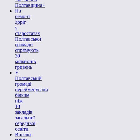
Полтавщина»
На
ремонт
доріг
у
старостатах
Полтавської
громади
спрямують
30
мільйонів
гривень
У
Полтавській
громаді
перейменували
більше
ніж
10
закладів
загальної
середньої
освіти
Внесли