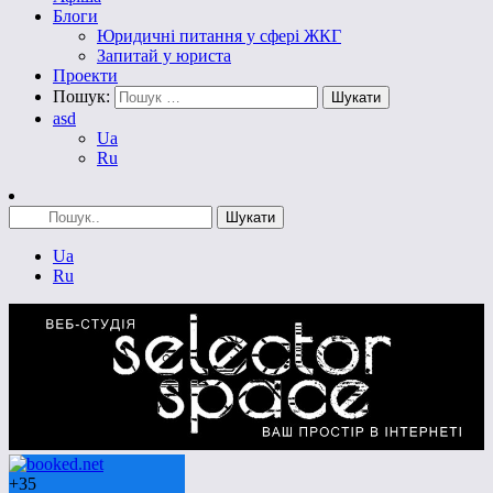
Блоги
Юридичні питання у сфері ЖКГ
Запитай у юриста
Проекти
Пошук:
asd
Ua
Ru
Ua
Ru
+
35