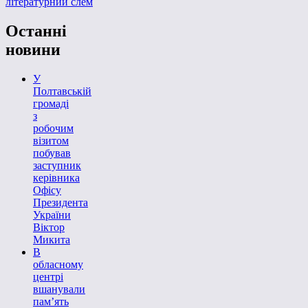
літературний слем
Останні
новини
У
Полтавській
громаді
з
робочим
візитом
побував
заступник
керівника
Офісу
Президента
України
Віктор
Микита
В
обласному
центрі
вшанували
пам’ять