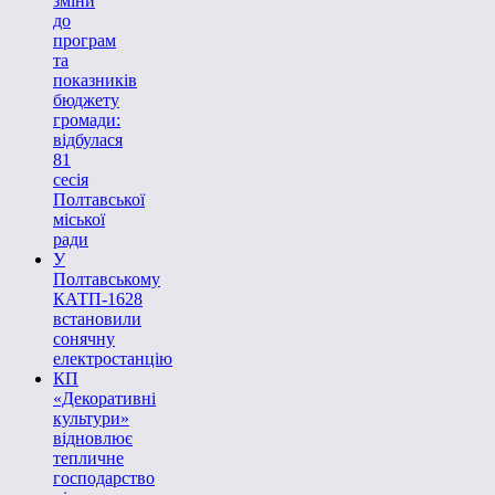
зміни
до
програм
та
показників
бюджету
громади:
відбулася
81
сесія
Полтавської
міської
ради
У
Полтавському
КАТП-1628
встановили
сонячну
електростанцію
КП
«Декоративні
культури»
відновлює
тепличне
господарство