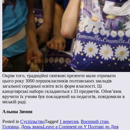
Окрім того, традиційні святкові презенти мали отримати
цього року 3000 першокласників полтавських закладів
загальної середньої освіти всіх форм власності. Ці
канцелярські набори складаються з 33 предметів. Обов’язок
вручити їх учням був покладений на педагогів, повідомили в
міській раді.
Альона Зимня
Posted in
Суспільство
Tagged
1 вересня
,
Воєнний стан
,
Головна
,
День знань
Leave a Comment
on У Полтаві до Дня