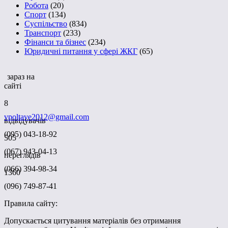
Робота
(20)
Спорт
(134)
Суспільство
(834)
Транспорт
(233)
Фінанси та бізнес
(234)
Юридичні питання у сфері ЖКГ
(65)
зараз на
сайті
8
vpoltave2012@gmail.com
відвідувачів
(095) 043-18-92
505
(067) 943-04-13
переглядів
(066) 394-98-34
1360
(096) 749-87-41
Правила сайту:
Допускається цитування матеріалів без отримання