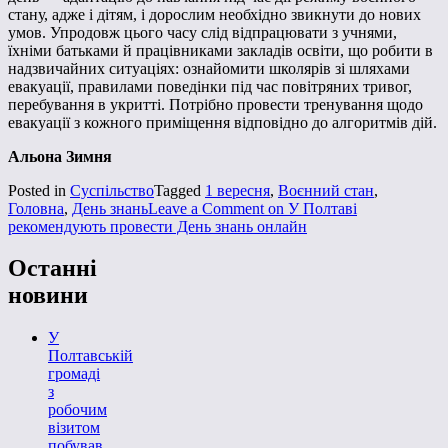
стану, адже і дітям, і дорослим необхідно звикнути до нових
умов. Упродовж цього часу слід відпрацювати з учнями,
їхніми батьками й працівниками закладів освіти, що робити в
надзвичайних ситуаціях: ознайомити школярів зі шляхами
евакуації, правилами поведінки під час повітряних тривог,
перебування в укритті. Потрібно провести тренування щодо
евакуації з кожного приміщення відповідно до алгоритмів дій.
Альона Зимня
Posted in
Суспільство
Tagged
1 вересня
,
Воєнний стан
,
Головна
,
День знань
Leave a Comment
on У Полтаві
рекомендують провести День знань онлайн
Останні
новини
У
Полтавській
громаді
з
робочим
візитом
побував