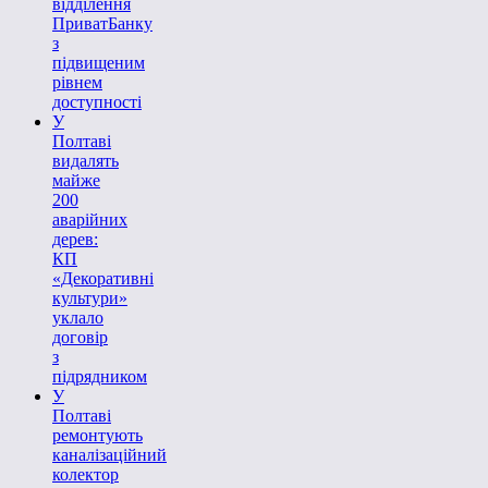
відділення
ПриватБанку
з
підвищеним
рівнем
доступності
У
Полтаві
видалять
майже
200
аварійних
дерев:
КП
«Декоративні
культури»
уклало
договір
з
підрядником
У
Полтаві
ремонтують
каналізаційний
колектор