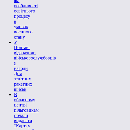
які
особливості
освітнього
процесу
в
умовах
воєнного
стану
У
Полтаві
відзначили
військовослужбовців
з
нагоди
Дня
зенітних
ракетних
військ
В
обласному
центрі
пільговикам
почали
видавати
“Картку