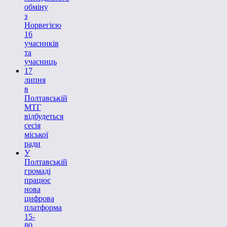
обміну
з
Норвегією
16
учасників
та
учасниць
17
липня
в
Полтавській
МТГ
відбудеться
сесія
міської
ради
У
Полтавській
громаді
працює
нова
цифрова
платформа
15-
80