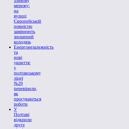
зливову
мережу:
на
вулиці
Європейській
повністю
замінюють
зношений
колодязь
Енергонезалежність
та
нові
укриття:
у
полтавському
ліцеї
№29
перевірили,
як
просуваються
роботи
У
Полтаві
відкрили
друге