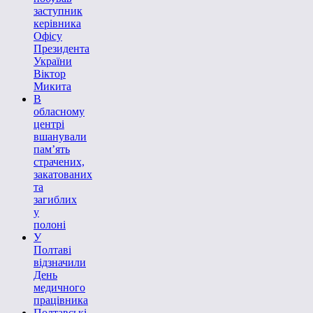
заступник
керівника
Офісу
Президента
України
Віктор
Микита
В
обласному
центрі
вшанували
пам’ять
страчених,
закатованих
та
загиблих
у
полоні
У
Полтаві
відзначили
День
медичного
працівника
Полтавські