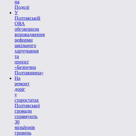
на
Подолі
У
Полтавській
ОВА
обговорили
впровадження
реформи
шкільного
харчування
та
проєкт
«Безпечна
Полтавщина»
На
ремонт
доріг
у
старостатах
Полтавської
громади
спрямують
30
мільйонів
гривень