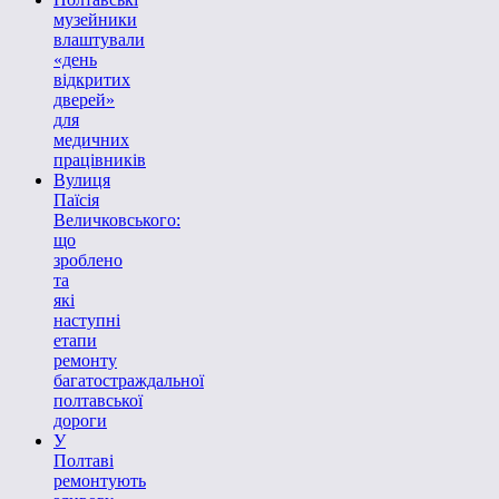
музейники
влаштували
«день
відкритих
дверей»
для
медичних
працівників
Вулиця
Паїсія
Величковського:
що
зроблено
та
які
наступні
етапи
ремонту
багатостраждальної
полтавської
дороги
У
Полтаві
ремонтують