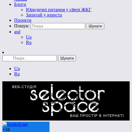
Блоги
Юридичні питання у сфері ЖКГ
Запитай у юриста
Проекти
Пошук:
asd
Ua
Ru
Ua
Ru
+
34