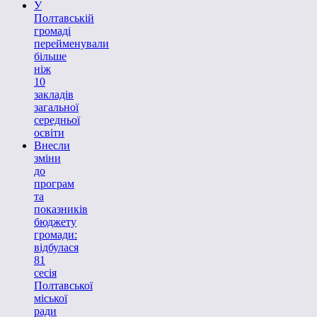
У
Полтавській
громаді
перейменували
більше
ніж
10
закладів
загальної
середньої
освіти
Внесли
зміни
до
програм
та
показників
бюджету
громади:
відбулася
81
сесія
Полтавської
міської
ради