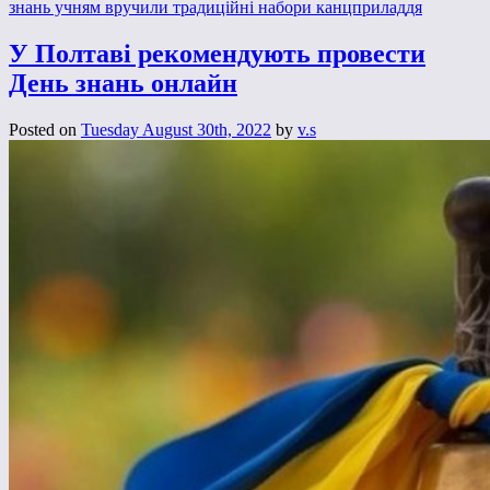
знань учням вручили традиційні набори канцприладдя
У Полтаві рекомендують провести
День знань онлайн
Posted on
Tuesday August 30th, 2022
by
v.s