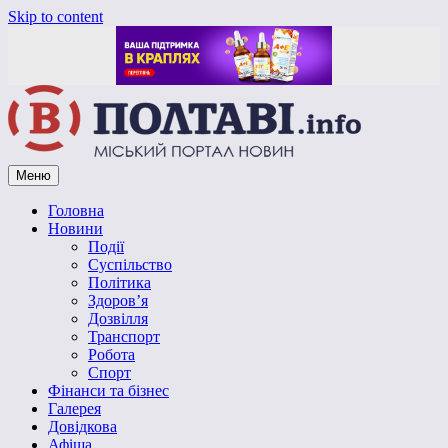
Skip to content
Меню
Vpoltave.info
Полтавський портал новин
Головна
Новини
Події
Суспільство
Політика
Здоров’я
Дозвілля
Транспорт
Робота
Спорт
Фінанси та бізнес
Галерея
Довідкова
Афіша