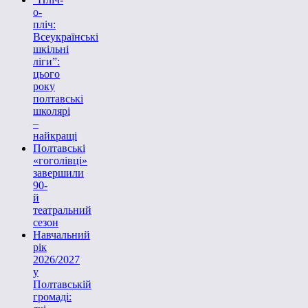
о-
пліч:
Всеукраїнські
шкільні
ліги”:
цього
року
полтавські
школярі
–
найкращі
Полтавські
«гоголівці»
завершили
90-
й
театральний
сезон
Навчальний
рік
2026/2027
у
Полтавській
громаді: