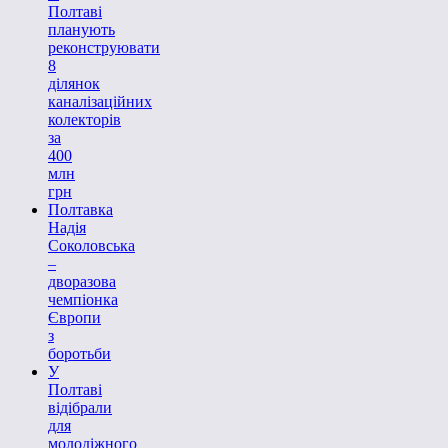
Полтаві
планують
реконструювати
8
ділянок
каналізаційних
колекторів
за
400
млн
грн
Полтавка
Надія
Соколовська
–
дворазова
чемпіонка
Європи
з
боротьби
У
Полтаві
відібрали
для
молодіжного