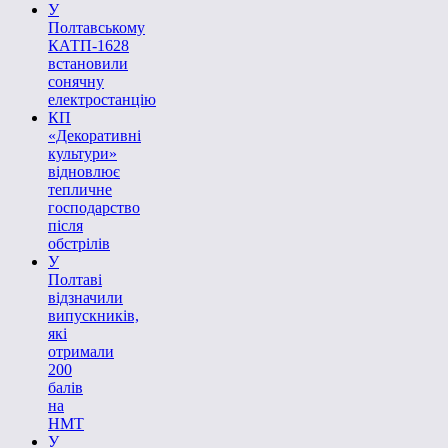
У
Полтавському
КАТП-1628
встановили
сонячну
електростанцію
КП
«Декоративні
культури»
відновлює
тепличне
господарство
після
обстрілів
У
Полтаві
відзначили
випускників,
які
отримали
200
балів
на
НМТ
У