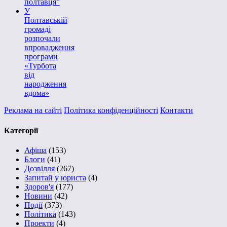
полтавця”
У
Полтавській
громаді
розпочали
впровадження
програми
«Турбота
від
народження
вдома»
Реклама на сайті
Політика конфіденційності
Контакти
Категорії
Афіша
(153)
Блоги
(41)
Дозвілля
(267)
Запитай у юриста
(4)
Здоров'я
(177)
Новини
(42)
Події
(373)
Політика
(143)
Проекти
(4)