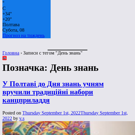
°
C
+
34°
+
20°
Полтава
Субота, 08
Прогноз на тиждень
Головна
›
Записи с тегом "День знань"
Позначка:
День знань
У Полтаві до Дня знань учням
вручили традиційні набори
канцприладдя
Posted on
Thursday September 1st, 2022
Thursday September 1st,
2022
by
v.s