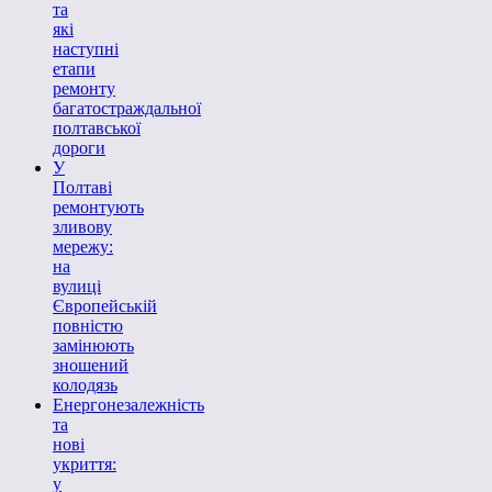
та
які
наступні
етапи
ремонту
багатостраждальної
полтавської
дороги
У
Полтаві
ремонтують
зливову
мережу:
на
вулиці
Європейській
повністю
замінюють
зношений
колодязь
Енергонезалежність
та
нові
укриття:
у