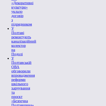
«Декоративні
культури»
уклало
договір
з
підрядником
У
Полтаві
ремонтують
каналізаційний
колектор
на
Подолі
У
Полтавській
ОВА
обговорили
впровадження
реформи
шкільного
харчування
та
проєкт
«Безпечна
Полтавщина»