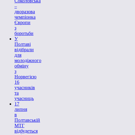
Соколовська
–
дворазова
чемпіонка
Європи
з
боротьби
У
Полтаві
відібрали
для
молодіжного
обміну
з
Норвегією
16
учасників
та
учасниць
17
липня
в
Полтавській
МТГ
відбудеться