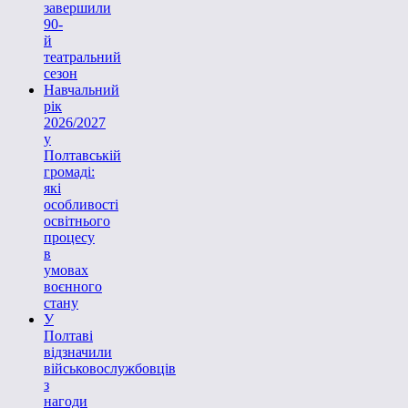
завершили
90-
й
театральний
сезон
Навчальний
рік
2026/2027
у
Полтавській
громаді:
які
особливості
освітнього
процесу
в
умовах
воєнного
стану
У
Полтаві
відзначили
військовослужбовців
з
нагоди