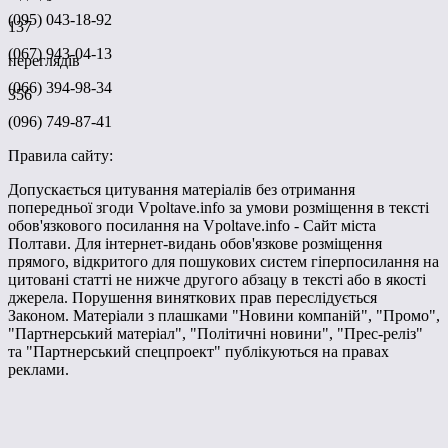
(095) 043-18-92
137
(067) 943-04-13
переглядів
(066) 394-98-34
356
(096) 749-87-41
Правила сайту:
Допускається цитування матеріалів без отримання
попередньої згоди Vpoltave.info за умови розміщення в тексті
обов'язкового посилання на Vpoltave.info - Сайт міста
Полтави. Для інтернет-видань обов'язкове розміщення
прямого, відкритого для пошукових систем гіперпосилання на
цитовані статті не нижче другого абзацу в тексті або в якості
джерела. Порушення виняткових прав переслідується
Законом. Матеріали з плашками "Новини компаній", "Промо",
"Партнерський матеріал", "Політичні новини", "Прес-реліз"
та "Партнерський спецпроект" публікуються на правах
реклами.