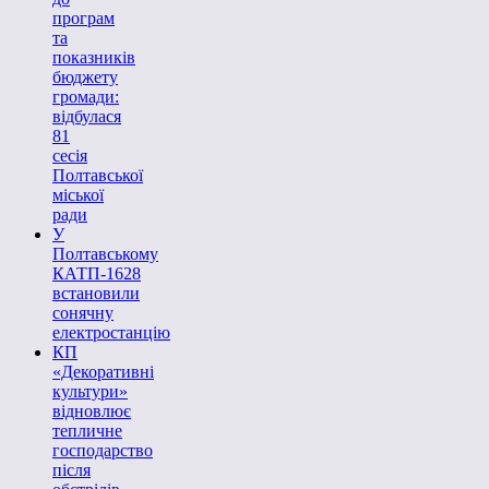
програм
та
показників
бюджету
громади:
відбулася
81
сесія
Полтавської
міської
ради
У
Полтавському
КАТП-1628
встановили
сонячну
електростанцію
КП
«Декоративні
культури»
відновлює
тепличне
господарство
після