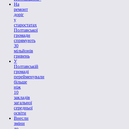
На
ремонт
доріг
у
старостатах
Полтавської
громади
спрямують
30
мільйонів
гривень
У
Полтавській
громаді
перейменували
більше
ніж
10
закладів
загальної
середньої
освіти
Внесли
зміни
до