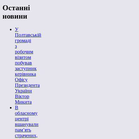
Останні
новини
У
Полтавській
громаді
з
робочим
візитом
побував
заступник
керівника
Офісу
Президента
України
Віктор
Микита
В
обласному
центрі
вшанували
пам’ять
страчених,