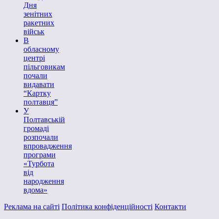
Дня
зенітних
ракетних
військ
В
обласному
центрі
пільговикам
почали
видавати
“Картку
полтавця”
У
Полтавській
громаді
розпочали
впровадження
програми
«Турбота
від
народження
вдома»
Реклама на сайті
Політика конфіденційності
Контакти