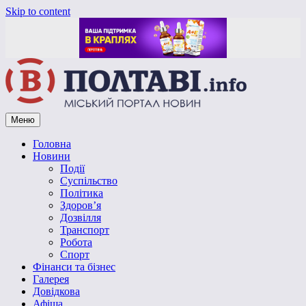
Skip to content
Меню
Vpoltave.info
Полтавський портал новин
Головна
Новини
Події
Суспільство
Політика
Здоров’я
Дозвілля
Транспорт
Робота
Спорт
Фінанси та бізнес
Галерея
Довідкова
Афіша