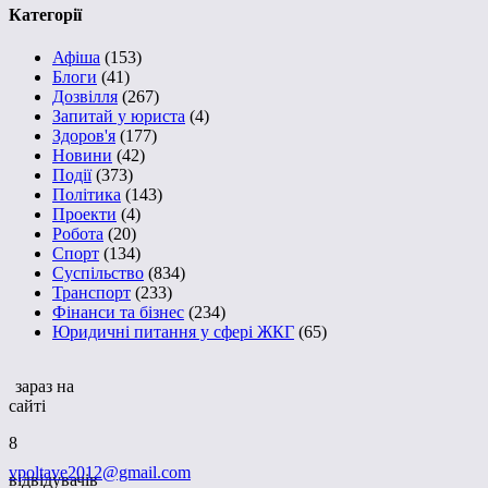
Категорії
Афіша
(153)
Блоги
(41)
Дозвілля
(267)
Запитай у юриста
(4)
Здоров'я
(177)
Новини
(42)
Події
(373)
Політика
(143)
Проекти
(4)
Робота
(20)
Спорт
(134)
Суспільство
(834)
Транспорт
(233)
Фінанси та бізнес
(234)
Юридичні питання у сфері ЖКГ
(65)
зараз на
сайті
8
vpoltave2012@gmail.com
відвідувачів