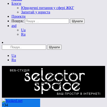
Блоги
Юридичні питання у сфері ЖКГ
Запитай у юриста
Проекти
Пошук:
asd
Ua
Ru
Ua
Ru
+
34