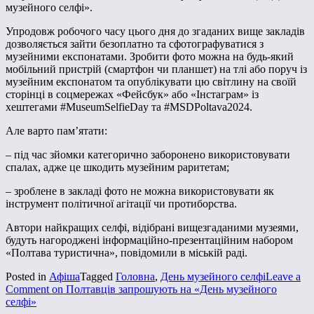
музейного селфі».
Упродовж робочого часу цього дня до згаданих вище закладів
дозволяється зайти безоплатно та сфотографуватися з
музейними експонатами. Зробити фото можна на будь-який
мобільний пристрій (смартфон чи планшет) на тлі або поруч із
музейним експонатом та опублікувати цю світлину на своїй
сторінці в соцмережах «Фейсбук» або «Інстаграм» із
хештегами #MuseumSelfieDay та #MSDPoltava2024.
Але варто пам’ятати:
– під час зйомки категорично заборонено використовувати
спалах, адже це шкодить музейним раритетам;
– зроблене в закладі фото не можна використовувати як
інструмент політичної агітації чи протиборства.
Автори найкращих селфі, відібрані вищезгаданими музеями,
будуть нагороджені інформаційно-презентаційним набором
«Полтава туристична», повідомили в міській раді.
Posted in
Афіша
Tagged
Головна
,
День музейного селфі
Leave a
Comment
on Полтавців запрошують на «День музейного
селфі»