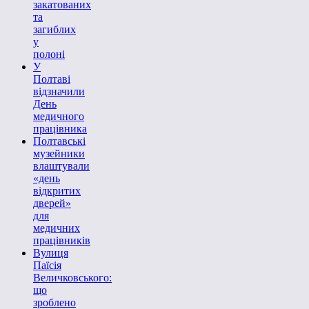
закатованих
та
загиблих
у
полоні
У
Полтаві
відзначили
День
медичного
працівника
Полтавські
музейники
влаштували
«день
відкритих
дверей»
для
медичних
працівників
Вулиця
Паїсія
Величковського:
що
зроблено