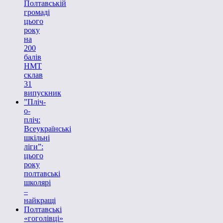
Полтавській
громаді
цього
року
на
200
балів
НМТ
склав
31
випускник
”Пліч-
о-
пліч:
Всеукраїнські
шкільні
ліги”:
цього
року
полтавські
школярі
–
найкращі
Полтавські
«гоголівці»