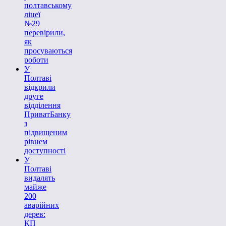
полтавському
ліцеї
№29
перевірили,
як
просуваються
роботи
У
Полтаві
відкрили
друге
відділення
ПриватБанку
з
підвищеним
рівнем
доступності
У
Полтаві
видалять
майже
200
аварійних
дерев:
КП