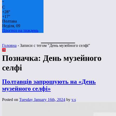
°
C
+
28°
+
17°
Полтава
Неділя, 09
Прогноз на тиждень
Головна
›
Записи с тегом "День музейного селфі"
Позначка:
День музейного
селфі
Полтавців запрошують на «День
музейного селфі»
Posted on
Tuesday January 16th, 2024
by
v.s