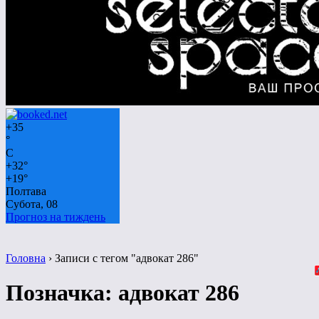
+
35
°
C
+
32°
+
19°
Полтава
Субота, 08
Прогноз на тиждень
Головна
›
Записи с тегом "адвокат 286"
Позначка:
адвокат 286