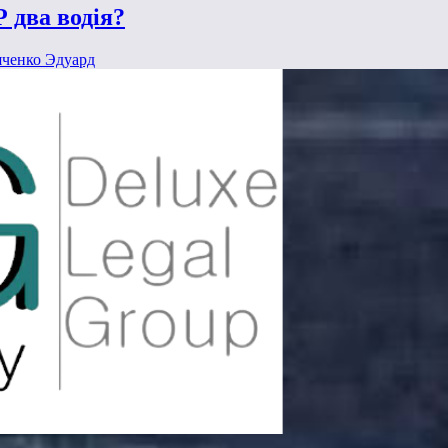
 два водія?
ченко Эдуард