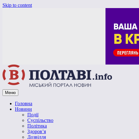
Skip to content
Меню
Vpoltave.info
Полтавський портал новин
Головна
Новини
Події
Суспільство
Політика
Здоров’я
Дозвілля