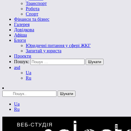
Транспорт
Робота
Спорт
Фінанси та бізнес
Галерея
Довідкова
Афіша
Блоги
Юридичні питання у сфері ЖКГ
Запитай у юриста
Проекти
Пошук:
asd
Ua
Ru
Ua
Ru