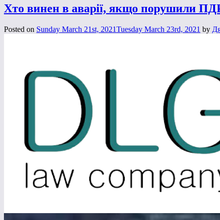
Хто винен в аварії, якщо порушили ПДР
Posted on
Sunday March 21st, 2021
Tuesday March 23rd, 2021
by
Дя