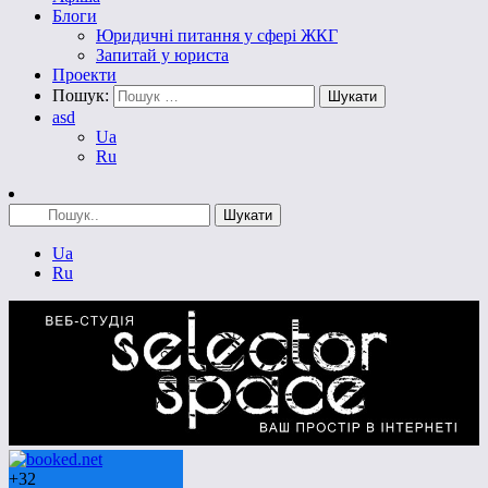
Блоги
Юридичні питання у сфері ЖКГ
Запитай у юриста
Проекти
Пошук:
asd
Ua
Ru
Ua
Ru
+
32