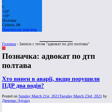
°
C
+
33°
+
19°
Полтава
Субота, 08
Прогноз на тиждень
Головна
›
Записи с тегом "адвокат по дтп полтава"
Позначка:
адвокат по дтп
полтава
Хто винен в аварії, якщо порушили
ПДР два водія?
Posted on
Sunday March 21st, 2021
Tuesday March 23rd, 2021
by
Дяченко Эдуард