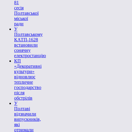
81
сесія
Полтавської
міської
ради
У
Полтавському
КАТП-1628
встановили
сонячну
електростанцію
КП
«Декоративні
культури»
відновлює
тепличне
господарство
після
обстрілів
У
Полтаві
відзначили
випускників,
які
отримали