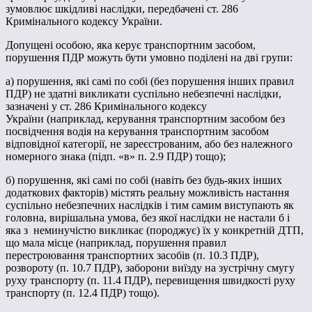
зумовлює шкідливі наслідки, передбачені ст. 286
Кримінального кодексу України.
Допущені особою, яка керує транспортним засобом,
порушення ПДР можуть бути умовно поділені на дві групи:
а) порушення, які самі по собі (без порушення інших правил
ПДР) не здатні викликати суспільно небезпечні наслідки,
зазначені у ст. 286 Кримінального кодексу
України (наприклад, керування транспортним засобом без
посвідчення водія на керування транспортним засобом
відповідної категорії, не зареєстрованим, або без належного
номерного знака (підп. «в» п. 2.9 ПДР) тощо);
б) порушення, які самі по собі (навіть без будь-яких інших
додаткових факторів) містять реальну можливість настання
суспільно небезпечних наслідків і тим самим виступають як
головна, вирішальна умова, без якої наслідки не настали б і
яка з неминучістю викликає (породжує) їх у конкретній ДТП,
що мала місце (наприклад, порушення правил
перестроювання транспортних засобів (п. 10.3 ПДР),
розвороту (п. 10.7 ПДР), заборони виїзду на зустрічну смугу
руху транспорту (п. 11.4 ПДР), перевищення швидкості руху
транспорту (п. 12.4 ПДР) тощо).