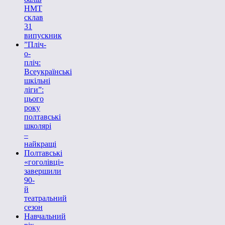
НМТ
склав
31
випускник
”Пліч-
о-
пліч:
Всеукраїнські
шкільні
ліги”:
цього
року
полтавські
школярі
–
найкращі
Полтавські
«гоголівці»
завершили
90-
й
театральний
сезон
Навчальний