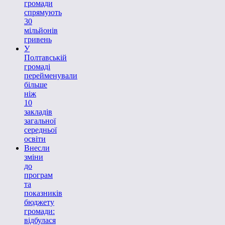
громади
спрямують
30
мільйонів
гривень
У
Полтавській
громаді
перейменували
більше
ніж
10
закладів
загальної
середньої
освіти
Внесли
зміни
до
програм
та
показників
бюджету
громади:
відбулася