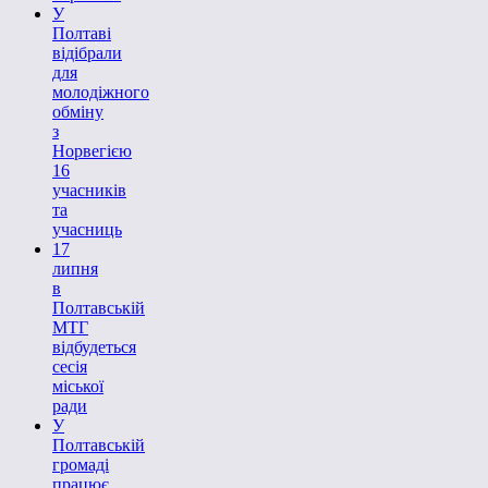
У
Полтаві
відібрали
для
молодіжного
обміну
з
Норвегією
16
учасників
та
учасниць
17
липня
в
Полтавській
МТГ
відбудеться
сесія
міської
ради
У
Полтавській
громаді
працює