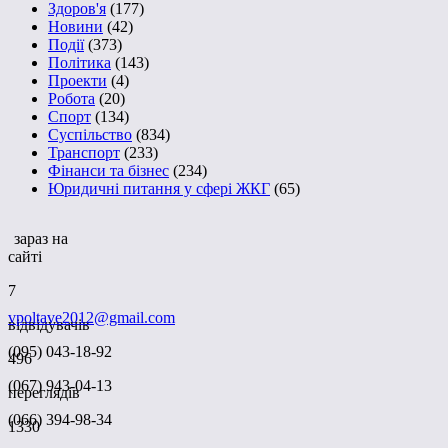
Здоров'я
(177)
Новини
(42)
Події
(373)
Політика
(143)
Проекти
(4)
Робота
(20)
Спорт
(134)
Суспільство
(834)
Транспорт
(233)
Фінанси та бізнес
(234)
Юридичні питання у сфері ЖКГ
(65)
зараз на
сайті
7
vpoltave2012@gmail.com
відвідувачів
(095) 043-18-92
496
(067) 943-04-13
переглядів
(066) 394-98-34
1330