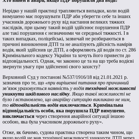
Хто винен в аварії, якщо ПДР порушили два водії?
Нерідко у нашій практиці трапляються випадки, коли водій
вимушено має порушувати ПДР аби уберегти себе та інших
учасників дорожнього руху від настання великих тяжких
наслідків, при цьому такий водій здійснює порушення ПДР
але такі порушення є незначними чи середньої тяжкості. І в
таких випадках, поліцейські, зазвичай не розбираються в
причині виникнення ДТП та не аналізують дійсність намірів
водія, який здійснив це ДТП, а оформляють дії водія по ст. 286
Кримінального кодексу України та хочуть його привести до
відповідальності. Однак, чи законно це та на що треба водієві
звернути увагу при здійсненні свого захисту?
Верховний Суд у постанові №537/1916/18 від 21.01.2021 р.
зазначив про те, що
«
при вирішенні питання про причинний
зв’язок ураховується наявність у водія
технічної можливості
уникнути шкідливого наслідку
. Якщо такої можливості не
було і встановлено, що аварійну ситуацію викликано не ним,
то
відповідальність водія виключається
.
Кримінальна
відповідальність особи, яка порушила ПДР вимушено
,
виключається
через створення аварійної ситуації іншою
особою, яка була учасником дорожнього руху».
Отже, як бачимо, судова практика створена таким чином, що
якщо водій не мав технічної можливості уникнути ДТП через