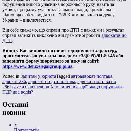
порушення іншого учасника дорожнього руху, навіть за
умови, що цьому учаснику завдано шкоди, кримінальна
відповідальність водія за ст. 286 Кримінального кодексу
України – виключається.
Від себе скажемо, що справи про ДТП є важкими і результат
справи залежить виключно від грамотної роботи
адвокатів по
ДТП
.
Якщо у Вас виникли питання юридичного характеру,
просимо телефонувати за номером: +38(095)201-89-45 або
заповнити форму зворотного зв’язку на сайті:
https://www.deluxelegalgroup.pl.ua
.
Posted in
Запитай у юриста
Tagged
автоадвокат полтава
,
адвокат 286
,
адвокат по дтп полтава
,
адвокат полтава по
286
Leave a Comment
on Хто винен в аварії, якщо порушили
ПДР два водія?
Останні
новини
У
Полтавській