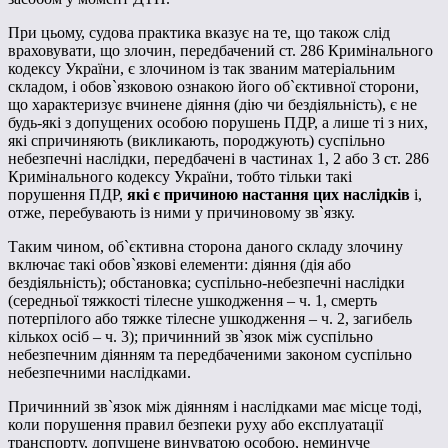
При цьому, судова практика вказує на те, що також слід
враховувати, що злочин, передбачений ст. 286 Кримінального
кодексу України, є злочином із так званим матеріальним
складом, і обов`язковою ознакою його об`єктивної сторони,
що характеризує вчинене діяння (дію чи бездіяльність), є не
будь-які з допущених особою порушень ПДР, а лише ті з них,
які спричиняють (викликають, породжують) суспільно
небезпечні наслідки, передбачені в частинах 1, 2 або 3 ст. 286
Кримінального кодексу України, тобто тільки такі
порушення ПДР,
які є причиною настання цих наслідків
і,
отже, перебувають із ними у причиновому зв`язку.
Таким чином, об`єктивна сторона даного складу злочину
включає такі обов`язкові елементи: діяння (дія або
бездіяльність); обстановка; суспільно-небезпечні наслідки
(середньої тяжкості тілесне ушкодження – ч. 1, смерть
потерпілого або тяжке тілесне ушкодження – ч. 2, загибель
кількох осіб – ч. 3); причинний зв`язок між суспільно
небезпечним діянням та передбаченими законом суспільно
небезпечними наслідками.
Причинний зв`язок між діянням і наслідками має місце тоді,
коли порушення правил безпеки руху або експлуатації
транспорту, допущене винуватою особою, неминуче