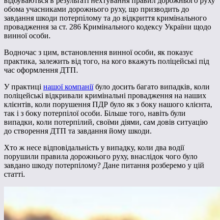
відбуваються в результаті нехтування правил дорожнього руху
обома учасниками дорожнього руху, що призводить до
завдання шкоди потерпілому та до відкриття кримінального
провадження за ст. 286 Кримінального кодексу України щодо
винної особи.
Водночас з цим, встановлення винної особи, як показує
практика, залежить від того, на кого вкажуть поліцейські під
час оформлення ДТП.
У практиці
нашої компанії
було досить багато випадків, коли
поліцейські відкривали кримінальні провадження на наших
клієнтів, коли порушення ПДР було як з боку нашого клієнта,
так і з боку потерпілої особи. Більше того, навіть були
випадки, коли потерпілий, своїми діями, сам довів ситуацію
до створення ДТП та завдання йому шкоди.
Хто ж несе відповідальність у випадку, коли два водії
порушили правила дорожнього руху, внаслідок чого було
завдано шкоду потерпілому? Дане питання розберемо у цій
статті.