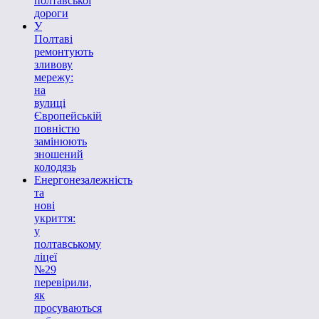
полтавської
дороги
У
Полтаві
ремонтують
зливову
мережу:
на
вулиці
Європейській
повністю
замінюють
зношений
колодязь
Енергонезалежність
та
нові
укриття:
у
полтавському
ліцеї
№29
перевірили,
як
просуваються