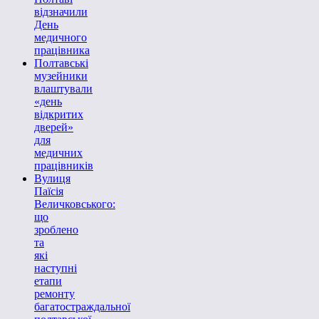
відзначили
День
медичного
працівника
Полтавські
музейники
влаштували
«день
відкритих
дверей»
для
медичних
працівників
Вулиця
Паїсія
Величковського:
що
зроблено
та
які
наступні
етапи
ремонту
багатостраждальної