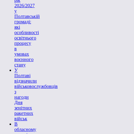
рік
2026/2027
у
Полтавській
громаді:
які
особливості
освітнього
процесу
в
умовах
воєнного
стану
У
Полтаві
відзначили
військовослужбовців
з
нагоди
Дня
зенітних
ракетних
військ
В
обласному