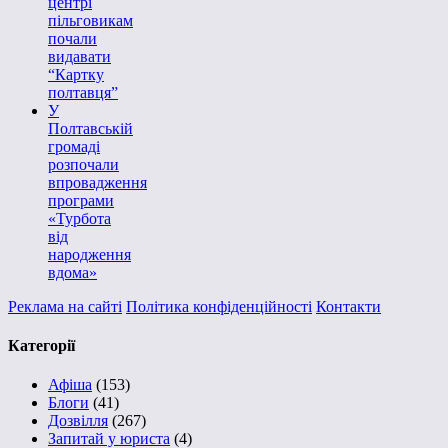
центрі
пільговикам
почали
видавати
“Картку
полтавця”
У
Полтавській
громаді
розпочали
впровадження
програми
«Турбота
від
народження
вдома»
Реклама на сайті
Політика конфіденційності
Контакти
Категорії
Афіша
(153)
Блоги
(41)
Дозвілля
(267)
Запитай у юриста
(4)