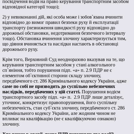
посвідчення водія на право керування транспортним засобом
відповідної категорії тощо);
2) у невиконанні дій, які особа може і зобов`язана вчинити
відповідно до вимог правил безпеки руху й експлуатації
транспорту (незниження швидкості руху відповідно до
дорожньої обстановки, недотримання безпечного інтервалу
тощо). Обстановка вчинення злочину характеризується тим,
що діяння вчиняється та наслідки настають в обстановці
дорожнього руху.
Крім того, Верховний Суд неодноразово вказував на те, що
керування транспортним засобом у стані алкогольного
сп`яніння, тобто порушення підп. «а» п. 2.9 ПДР не є
елементом об`єктивної сторони складу злочину,
передбаченого ст. 286 Кримінального кодексу України, адже
саме по собі не призводить до суспільно небезпечних
наслідків, передбачених у цій статті.
Порушення водієм
транспортного засобу підп. «а» п. 2.9 ПДР лише деталізує,
уточнює, конкретизує правопорушення, його суспільну
небезпечність, стан суб`єкта злочину, передбаченого ст. 286
Кримінального кодексу України, але жодним чином не
впливає на кваліфікацію (не є кваліфікуючою ознакою)
злочину.