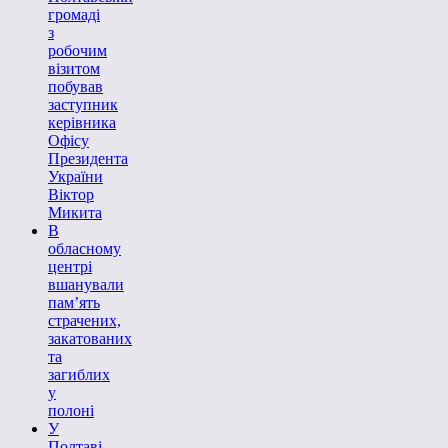
громаді
з
робочим
візитом
побував
заступник
керівника
Офісу
Президента
України
Віктор
Микита
В
обласному
центрі
вшанували
пам’ять
страчених,
закатованих
та
загиблих
у
полоні
У
Полтаві