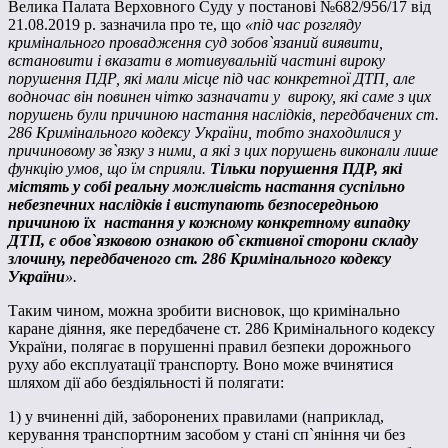
Велика Палата Верховного Суду у постанові №682/956/17 від
21.08.2019 р. зазначила про те, що
«
під час розгляду
кримінального провадження суд зобов`язаний виявити,
встановити і вказати в мотивувальній частині вироку
порушення ПДР, які мали місце під час конкретної ДТП, але
водночас він повинен чітко зазначати у вироку, які саме з цих
порушень були причиною настання наслідків, передбачених ст.
286 Кримінального кодексу України, тобто знаходилися у
причиновому зв`язку з ними, а які з цих порушень виконали лише
функцію умов, що їм сприяли.
Тільки порушення
ПДР, які
містять у собі реальну можливість настання суспільно
небезпечних наслідків і виступають безпосередньою
причиною їх
настання у кожному конкретному випадку
ДТП, є обов`язковою ознакою об`єктивної сторони складу
злочину, передбаченого
ст. 286 Кримінального кодексу
України
».
Таким чином, можна зробити висновок, що кримінально
каране діяння, яке передбачене ст. 286 Кримінального кодексу
України, полягає в порушенні правил безпеки дорожнього
руху або експлуатації транспорту. Воно може вчинятися
шляхом дії або бездіяльності й полягати:
1) у вчиненні дій, заборонених правилами (наприклад,
керування транспортним засобом у стані сп`яніння чи без