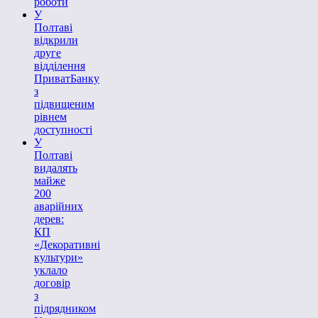
роботи
У
Полтаві
відкрили
друге
відділення
ПриватБанку
з
підвищеним
рівнем
доступності
У
Полтаві
видалять
майже
200
аварійних
дерев:
КП
«Декоративні
культури»
уклало
договір
з
підрядником