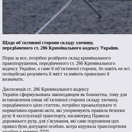
Щодо об`єктивної сторони складу злочину,
передбаченого ст. 286 Крим
інального кодексу України.
Перш за все, потрібно розібрати склад кримінального
правопорушення, передбаченого ст. 286 Кримінального
кодексу України, а саме її об’єктивної сторони, бо навіть не всі
поліцейські розуміють її зміст та вміють правильно її
визначати.
Диспозиція ст. 286 Кримінального кодексу
України сформульована законодавцем як бланкетна, тому для
встановлення ознак об`єктивної сторони складу злочину,
передбаченого цією статтею, потрібно проаналізувати ті
нормативно-правові акти, які унормовують правила безпеки
руху й експлуатації транспорту, насамперед Правила
дорожнього руху, для з`ясування, які саме порушення цих
правил були допущені особою, котра керувала транспортним
засобом у момент ДТП.