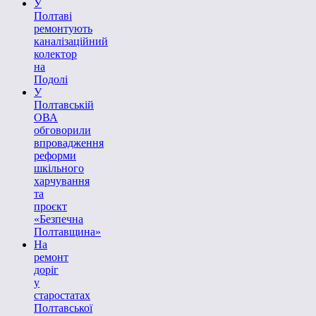
У
Полтаві
ремонтують
каналізаційний
колектор
на
Подолі
У
Полтавській
ОВА
обговорили
впровадження
реформи
шкільного
харчування
та
проєкт
«Безпечна
Полтавщина»
На
ремонт
доріг
у
старостатах
Полтавської