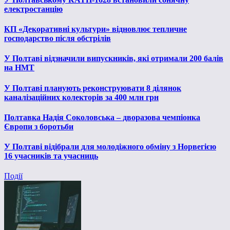
електростанцію
КП «Декоративні культури» відновлює тепличне
господарство після обстрілів
У Полтаві відзначили випускників, які отримали 200 балів
на НМТ
У Полтаві планують реконструювати 8 ділянок
каналізаційних колекторів за 400 млн грн
Полтавка Надія Соколовська – дворазова чемпіонка
Європи з боротьби
У Полтаві відібрали для молодіжного обміну з Норвегією
16 учасників та учасниць
Події