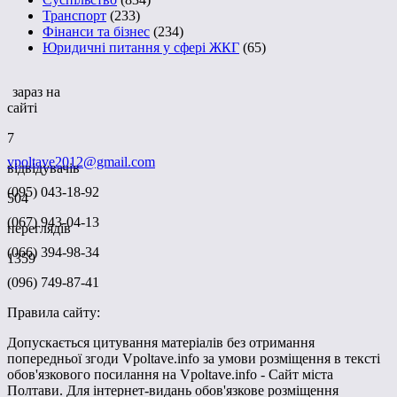
Транспорт
(233)
Фінанси та бізнес
(234)
Юридичні питання у сфері ЖКГ
(65)
зараз на
сайті
7
vpoltave2012@gmail.com
відвідувачів
(095) 043-18-92
504
(067) 943-04-13
переглядів
(066) 394-98-34
1359
(096) 749-87-41
Правила сайту:
Допускається цитування матеріалів без отримання
попередньої згоди Vpoltave.info за умови розміщення в тексті
обов'язкового посилання на Vpoltave.info - Сайт міста
Полтави. Для інтернет-видань обов'язкове розміщення