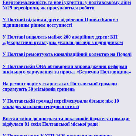
Енергонезалежність та нові укриття: у полтавському ліцеї
№29 перевірили, як просуваються роботи
У Полтаві відкрили друге відділення ПриватБанку з
підвищеним рівнем доступності
У Полтаві видалять майже 200 аварійних дерев: КП
«Декоративні культури» уклало договір з підрядником
У Полтаві ремонтують каналізаційний колектор на Подолі
У Полтавській ОВА обговорили впровадження реформи
шкільного харчування та проєкт «Безпечна Полтавщина»
На ремонт доріг у старостатах Полтавської громади
спрямують 30 мільйонів гривень
У Полтавській громаді перейменували більше ніж 10
закладів загальної середньої освіти
Внесли зміни до програм та показників бюджету громади:
відбулася 81 сесія Полтавської міської ради
У Полтавському КАТП-1628 встановили сонячну