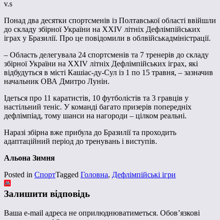
v.s
Понад два десятки спортсменів із Полтавської області ввійшли
до складу збірної України на XXIV літніх Дефлімпійських
іграх у Бразилії. Про це повідомили в облвійськадміністрації.
– Область делегувала 24 спортсменів та 7 тренерів до складу
збірної України на XXIV літніх Дефлімпійських іграх, які
відбудуться в місті Кашіас-ду-Сул із 1 по 15 травня, – зазначив
начальник ОВА Дмитро Лунін.
Ідеться про 11 каратистів, 10 футболістів та 3 гравців у
настільний теніс. У команді багато призерів попередніх
дефлімпіад, тому шанси на нагороди – цілком реальні.
Наразі збірна вже прибула до Бразилії та проходить
адаптаційний період до тренувань і виступів.
Альона Зимня
Posted in
Спорт
Tagged
Головна
,
Дефлімпійські ігри
Залишити відповідь
Ваша e-mail адреса не оприлюднюватиметься.
Обов’язкові