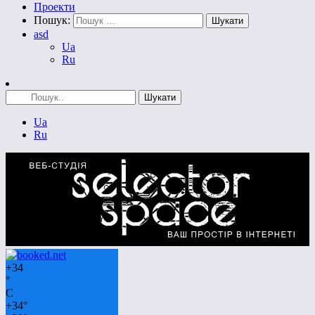
Проекти
Пошук:
asd
Ua
Ru
Ua
Ru
+
34
°
C
+
34°