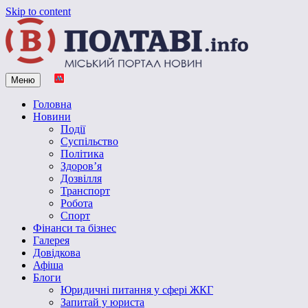
Skip to content
Меню
Vpoltave.info
Полтавський портал новин
Головна
Новини
Події
Суспільство
Політика
Здоров’я
Дозвілля
Транспорт
Робота
Спорт
Фінанси та бізнес
Галерея
Довідкова
Афіша
Блоги
Юридичні питання у сфері ЖКГ
Запитай у юриста