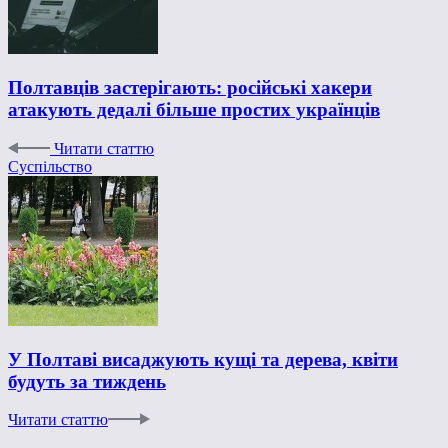
Полтавців застерігають: російські хакери
атакують дедалі більше простих українців
Читати статтю
Суспільство
У Полтаві висаджують кущі та дерева, квіти
будуть за тиждень
Читати статтю