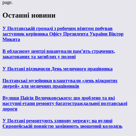
page.
Останні новини
У Полтавській громаді з робочим візитом побував
заступник керівника Офісу Президента України Віктор
Микита
В обласному центрі вшанували пам’ять страчених,
закатованих та загиблих у полоні
У Полтаві відзначили День медичного працівника
Полтавські музейники влаштували «день відкритих
дверей» для медичних працівників
Вулиця Паїсія Величковського: що зроблено та які
наступні етапи ремонту багатостраждальної полтавської
дороги
У Полтаві ремонтують зливову мережу: на вулиці
Європейській повністю замінюють зношений колодязь