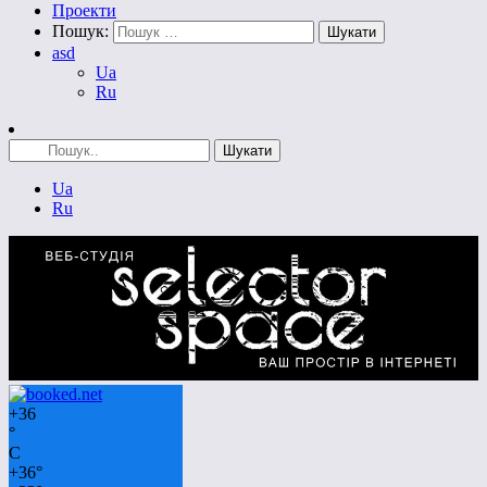
Проекти
Пошук:
asd
Ua
Ru
Ua
Ru
+
36
°
C
+
36°