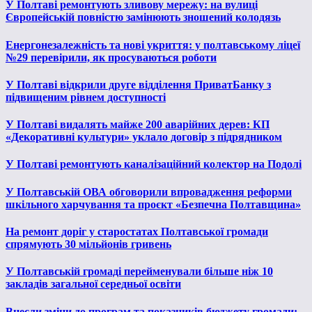
У Полтаві ремонтують зливову мережу: на вулиці
Європейській повністю замінюють зношений колодязь
Енергонезалежність та нові укриття: у полтавському ліцеї
№29 перевірили, як просуваються роботи
У Полтаві відкрили друге відділення ПриватБанку з
підвищеним рівнем доступності
У Полтаві видалять майже 200 аварійних дерев: КП
«Декоративні культури» уклало договір з підрядником
У Полтаві ремонтують каналізаційний колектор на Подолі
У Полтавській ОВА обговорили впровадження реформи
шкільного харчування та проєкт «Безпечна Полтавщина»
На ремонт доріг у старостатах Полтавської громади
спрямують 30 мільйонів гривень
У Полтавській громаді перейменували більше ніж 10
закладів загальної середньої освіти
Внесли зміни до програм та показників бюджету громади: