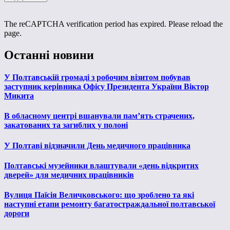
The reCAPTCHA verification period has expired. Please reload the
page.
Останні новини
У Полтавській громаді з робочим візитом побував
заступник керівника Офісу Президента України Віктор
Микита
В обласному центрі вшанували пам’ять страчених,
закатованих та загиблих у полоні
У Полтаві відзначили День медичного працівника
Полтавські музейники влаштували «день відкритих
дверей» для медичних працівників
Вулиця Паїсія Величковського: що зроблено та які
наступні етапи ремонту багатостраждальної полтавської
дороги