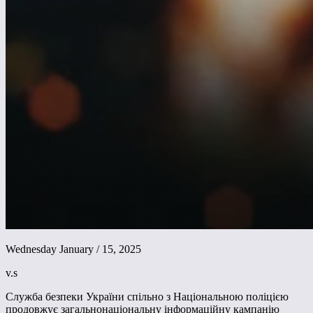
Wednesday January / 15, 2025
v.s
Служба безпеки України спільно з Національною поліцією
продовжує загальнонаціональну інформаційну кампанію