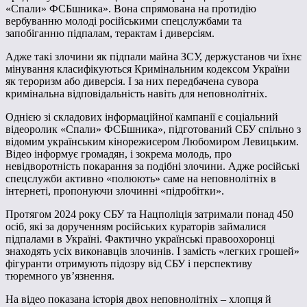
«Спали» ФСБшника». Вона спрямована на протидію
вербуванню молоді російськими спецслужбами та
запобіганню підпалам, терактам і диверсіям.
Адже такі злочини як підпали майна ЗСУ, держустанов чи їхнє
мінування класифікуються Кримінальним кодексом України
як тероризм або диверсія. І за них передбачена сувора
кримінальна відповідальність навіть для неповнолітніх.
Однією зі складових інформаційної кампанії є соціальний
відеоролик «Спали» ФСБшника», підготований СБУ спільно з
відомим українським кінорежисером Любомиром Левицьким.
Відео інформує громадян, і зокрема молодь, про
невідворотність покарання за подібні злочини. Адже російські
спецслужби активно «полюють» саме на неповнолітніх в
інтернеті, пропонуючи злочинні «підробітки».
Протягом 2024 року СБУ та Нацполіція затримали понад 450
осіб, які за дорученням російських кураторів займалися
підпалами в Україні. Фактично українські правоохоронці
знаходять усіх виконавців злочинів. І замість «легких грошей»
фігуранти отримують підозру від СБУ і перспективу
тюремного ув’язнення.
На відео показана історія двох неповнолітніх – хлопця й