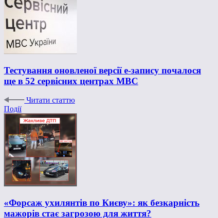
Тестування оновленої версії е-запису почалося
ще в 52 сервісних центрах МВС
Читати статтю
Події
«Форсаж ухилянтів по Києву»: як безкарність
мажорів стає загрозою для життя?