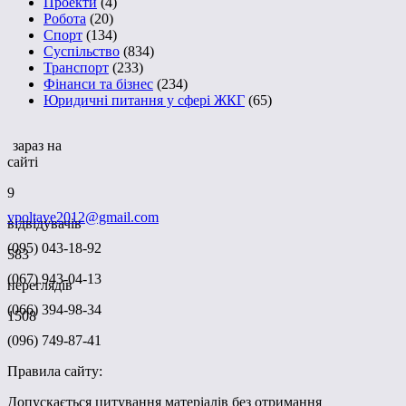
Проекти
(4)
Робота
(20)
Спорт
(134)
Суспільство
(834)
Транспорт
(233)
Фінанси та бізнес
(234)
Юридичні питання у сфері ЖКГ
(65)
зараз на
сайті
9
vpoltave2012@gmail.com
відвідувачів
(095) 043-18-92
583
(067) 943-04-13
переглядів
(066) 394-98-34
1508
(096) 749-87-41
Правила сайту:
Допускається цитування матеріалів без отримання