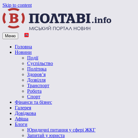
Skip to content
Меню
Vpoltave.info
Полтавський портал новин
Головна
Новини
Події
Суспільство
Політика
Здоров’я
Дозвілля
Транспорт
Робота
Спорт
Фінанси та бізнес
Галерея
Довідкова
Афіша
Блоги
Юридичні питання у сфері ЖКГ
Запитай у юриста