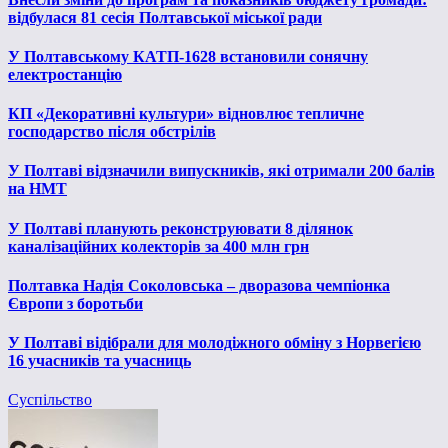
відбулася 81 сесія Полтавської міської ради
У Полтавському КАТП-1628 встановили сонячну
електростанцію
КП «Декоративні культури» відновлює тепличне
господарство після обстрілів
У Полтаві відзначили випускників, які отримали 200 балів
на НМТ
У Полтаві планують реконструювати 8 ділянок
каналізаційних колекторів за 400 млн грн
Полтавка Надія Соколовська – дворазова чемпіонка
Європи з боротьби
У Полтаві відібрали для молодіжного обміну з Норвегією
16 учасників та учасниць
Суспільство