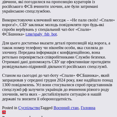
дівчини, які погодилися на пропозицію кураторів із
російського ФСБ вчинити злочин, але були затримані
українською спецслужбою.
Використовуючи ключовий меседж – «Не пали своїх! «Спали»
ворога!», СБУ закликає молодь повідомляти про будь-які
спроби вербувань у спеціальний чат-бот «Спали»
ФСБшника»
t.me/spaly_fsb_bot
.
Для цього достатньо вказати деталі пропозицій від ворога, а
також номер телефону чи нікнейм особи, яка схиляла до
злочину. Передана інформація є конфіденційною, вона
ретельно перевіряється співробітниками Служби безпеки.
Отримані дані допоможуть СБУ ще ефективніше протидіяти
розвідувально-підривній діяльності російських спецслужб.
Станом на сьогодні до чат-боту «Спали» ФСБшника», який
запрацював у середині грудня 2024 року, вже надійшло понад
1300 повідомлень. Усі вони стосувалися спроб представників
спецслужб рф залучити українців до вчинення різного роду
злочинів, мета яких – дестабілізувати ситуацію в нашій
державі та знизити її обороноздатність.
Posted in
Суспільство
Tagged
Воєнний стан
,
Головна