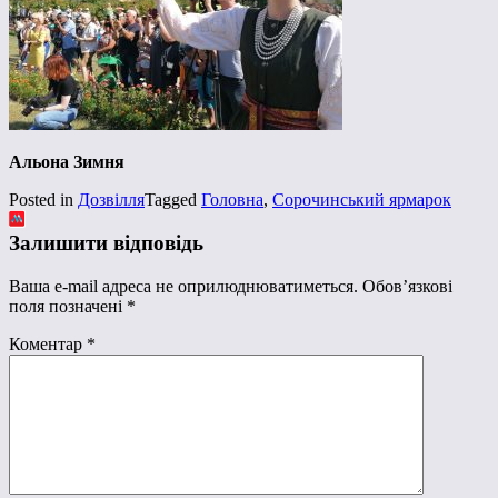
Альона Зимня
Posted in
Дозвілля
Tagged
Головна
,
Сорочинський ярмарок
Залишити відповідь
Ваша e-mail адреса не оприлюднюватиметься.
Обов’язкові
поля позначені
*
Коментар
*