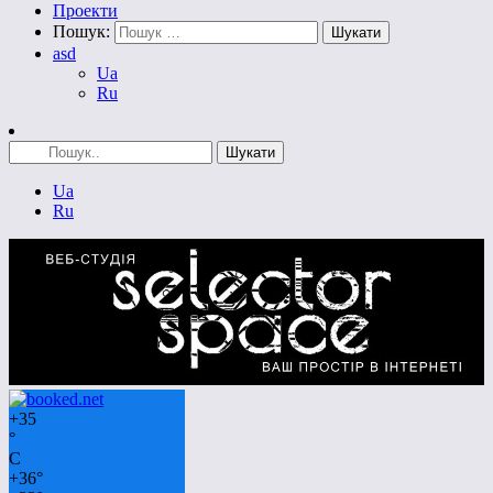
Проекти
Пошук:
asd
Ua
Ru
Ua
Ru
+
35
°
C
+
36°