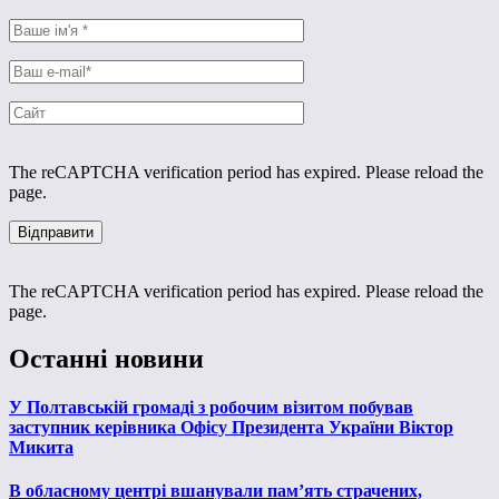
The reCAPTCHA verification period has expired. Please reload the
page.
The reCAPTCHA verification period has expired. Please reload the
page.
Останні новини
У Полтавській громаді з робочим візитом побував
заступник керівника Офісу Президента України Віктор
Микита
В обласному центрі вшанували пам’ять страчених,