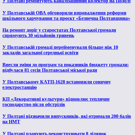
У Полтаві ремонтують каналізаційний колектор на Подолі
У Полтавській ОВА обговорили впровадження реформи
шкільного харчування та проєкт «Безпечна Полтавщина»
На ремонт доріг у старостатах Полтавської громади
спрямують 30 мільйонів гривень
У Полтавській громаді перейменували більше ніж 10
закладів загальної середньої освіти
Внесли зміни до програм та показників бюджету громади:
відбулася 81 сесія Полтавської міської ради
У Полтавському КАТП-1628 встановили сонячну
електростанцію
КП «Декоративні культури» відновлює тепличне
господарство після обстрілів
У Полтаві відзначили випускників, які отримали 200 балів
на НМТ
У Полтаві планують реконструювати 8 ділянок