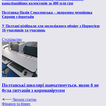
каналізаційних колекторів за 400 млн грн
Полтавка Надія Соколовська – дворазова чемпіонка
Європи з боротьби
У Полтаві відібрали для молодіжного обміну з Норвегією
16 учасників та учасниць
Суспільство
Полтавські школярі навчатимуться, якою б не
була ситуація з коронавірусом
Читати статтю
Фінанси та бізнес