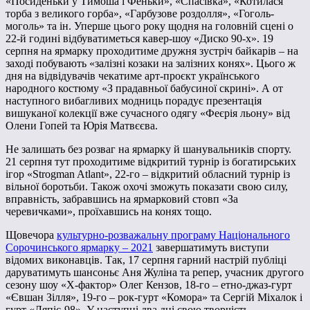
«Посиденьки у Тимоша і Феньки», «Спасівка», «Котилася
торба з великого горба», «Гарбузове роздолля», «Гоголь-
моголь» та ін. Уперше цього року щодня на головній сцені о
22-й годині відбуватиметься кавер-шоу «Диско 90-х». 19
серпня на ярмарку проходитиме дружня зустріч байкарів – на
заході побувають «залізні козаки на залізних конях». Цього ж
дня на відвідувачів чекатиме арт-проєкт українського
народного костюму «З прадавньої бабусиної скрині». А от
наступного вибагливих модниць порадує презентація
вишуканої колекції вже сучасного одягу «Феєрія льону» від
Олени Гопей та Юрія Матвєєва.
Не залишать без розваг на ярмарку й шанувальників спорту.
21 серпня тут проходитиме відкритий турнір із богатирських
ігор «Strogman Atlant», 22-го – відкритий обласний турнір із
вільної боротьби. Також охочі зможуть показати свою силу,
вправність, забравшись на ярмарковий стовп «За
черевичками», проїхавшись на конях тощо.
Щовечора
культурно-розважальну програму Національного
Сорочинського ярмарку – 2021
завершатимуть виступи
відомих виконавців. Так, 17 серпня гарний настрій публіці
даруватимуть шансоньє Аня Жуліна та репер, учасник другого
сезону шоу «X-фактор» Олег Кензов, 18-го – етно-джаз-гурт
«Євшан Зілля», 19-го – рок-гурт «Комора» та Сергій Міхалок і
гурт «Ляпіс-98». У наступні два дні свою творчість