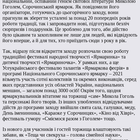
національний, оспіваний генієм світової літератури Миколою
Гоголем, Сорочинський ярмарок. Як повідомили його
організатори, готуючись до цьогорічного заходу, вони
прагнули як зберегти усталені за понад 20 попередніх років
роботи традиції, так і запровадити нові, підготували безліч
сюрпризів і подарунків. Це зроблено для того, аби дійство
було цікавим та захопливим не лише для людей, які відвідують
його вперше, а й для тих, хто приїздить сюди з року в рік.
Так, відразу після відкриття заходу розпочали свою роботу
традиційні фестивалі народної творчості «Ярмаринка» та
дитячої творчості «Ярмариночка». У рамках них, а ще
Усеукраїнського фестивалю талантів «Ярмаркова феєрія» в
програмі Національного Сорочинського ярмарку – 2021
візьмуть участь сотні колективів та окремих виконавців, серед
яких представники усіх областей України, національних
меншин, – загалом понад 3000 осіб! Окрім того, щодня
ярмаркувальників вітатиме на торжищі «сам» Микола Гоголь
та персонажі його творів. Із інших улюблених відвідувачами
дійств до програми заходу ввійшли свята сала, галушки, меду,
День іменинника, «Караоке у Сорочинцях», «Кіно від Хіврі»,
фестиваль гумору «Сміємося разом з Гоголем» тощо.
Із нового для учасників і гостей торжища влаштовують такі
забави, як «Теща чи свекруха – голова сімейної науки»,