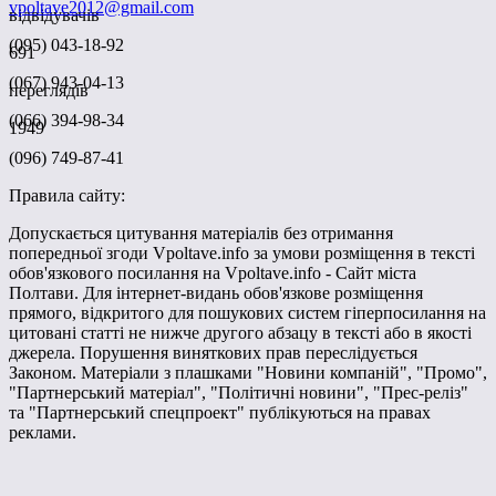
vpoltave2012@gmail.com
відвідувачів
(095) 043-18-92
691
(067) 943-04-13
переглядів
(066) 394-98-34
1949
(096) 749-87-41
Правила сайту:
Допускається цитування матеріалів без отримання
попередньої згоди Vpoltave.info за умови розміщення в тексті
обов'язкового посилання на Vpoltave.info - Сайт міста
Полтави. Для інтернет-видань обов'язкове розміщення
прямого, відкритого для пошукових систем гіперпосилання на
цитовані статті не нижче другого абзацу в тексті або в якості
джерела. Порушення виняткових прав переслідується
Законом. Матеріали з плашками "Новини компаній", "Промо",
"Партнерський матеріал", "Політичні новини", "Прес-реліз"
та "Партнерський спецпроект" публікуються на правах
реклами.