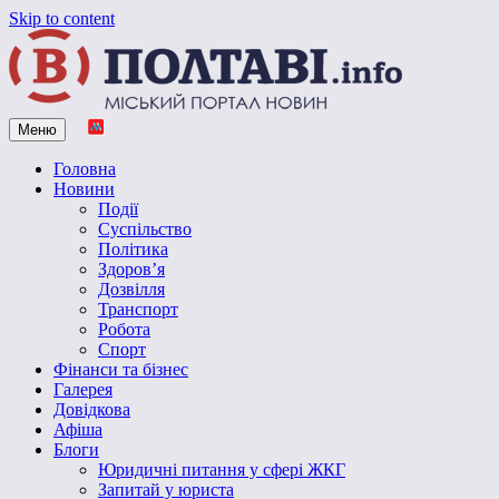
Skip to content
Меню
Vpoltave.info
Полтавський портал новин
Головна
Новини
Події
Суспільство
Політика
Здоров’я
Дозвілля
Транспорт
Робота
Спорт
Фінанси та бізнес
Галерея
Довідкова
Афіша
Блоги
Юридичні питання у сфері ЖКГ
Запитай у юриста