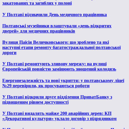
закатованих та загиблих у полоні
У Полтаві відзначили День медичного працівника
Полтавські музейники влаштували «день відкритих
дверей» для медичних працівників
Вулиця Паїсія Величковського: що зроблено та які
наступні етапи ремонту багатостраждальної полтавської
дороги
У Полтаві ремонтують зливову мережу: на вулиці
Європейській повністю замінюють зношений колодязь
Енергонезалежність та нові укриття: у полтавському ліцеї
№29 перевірили, як просуваються роботи
У Полтаві відкрили друге відділення ПриватБанку з
підвищеним рівнем доступності
У Полтаві видалять майже 200 аварійних дерев: КП
«Декоративні культури» уклало договір з підрядником