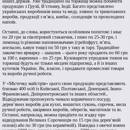
інших держав. Уже традиційно на торжищі можна побачити
продукцію з Грузії, В’єтнаму, Індії. Багато представлено
українських виробників вина та меду, лляних та трикотажних
виробів, продукції з м’яса, ковбас, солодощів та прохолодних
напоїв.
Останні, до слова, користуються особливим попитом: і квас
по 20 грн за півлітровий стаканчик, і пиво по 25-30 грн, і
лимонад із різними наповнювачами (грейпфрут, м’ята,
апельсин, кавун тощо) по 50 грн у таку ж тару. Традиційне
лакомство ярмарку – шашлик – цього року продають по 60 грн
за 100 г, вареники – по 25 грн. Куховарити упродовж тижня на
торжищі будуть не тільки місцеві підприємці, а й із інших
куточків України. Як, власне, і продавати промислові товари
та вироби ручної роботи.
У «Містечку майстрів» цього свою продукцію представляють
близько 400 осіб із Київської, Полтавської, Донецької, Івано-
Франківської, Дніпропетровської та інших областей..
Відвідувачам пропонують чимало керамічного посуду,
дерев’яних виробів для кухні, вишитих суконь, сорочок, мила
ручної роботи, шкіряних виробів, оберегів, магнітиків та ін.
Останні, наприклад, можна придбати на згадку про
відвідування Великих Сорочинців по 15 грн (на дерев’яній
основі) або по 30 грн (на керамічній). Накидка з овечої вовни