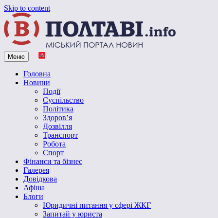
Skip to content
Меню
Vpoltave.info
Полтавський портал новин
Головна
Новини
Події
Суспільство
Політика
Здоров’я
Дозвілля
Транспорт
Робота
Спорт
Фінанси та бізнес
Галерея
Довідкова
Афіша
Блоги
Юридичні питання у сфері ЖКГ
Запитай у юриста