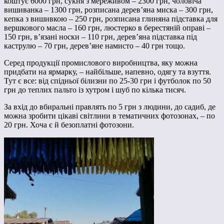
коштує 6000 грн, сукня з мереживом – 2300 грн, чоловіча
вишиванка – 1300 грн, розписана дерев’яна миска – 300 грн,
кепка з вишивкою – 250 грн, розписана глиняна підставка для
вершкового масла – 160 грн, люстерко в берестяній оправі –
150 грн, в’язані носки – 110 грн, дерев’яна підставка під
каструлю – 70 грн, дерев’яне намисто – 40 грн тощо.
Серед продукції промислового виробництва, яку можна
придбати на ярмарку, – найбільше, напевно, одягу та взуття.
Тут є все: від спідньої білизни по 25-30 грн і футболок по 50
грн до теплих пальто із хутром і шуб по кілька тисяч.
За вхід до вбиральні правлять по 5 грн з людини, до садиб, де
можна зробити цікаві світлини в тематичних фотозонах, – по
20 грн. Хоча є й безоплатні фотозони.