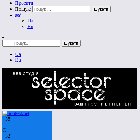
Проекти
Пошук:
asd
Ua
Ru
Ua
Ru
+
35
°
C
+
32°