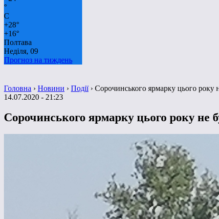
°
C
+
28°
+
16°
Полтава
Неділя, 09
Прогноз на тиждень
Головна
›
Новини
›
Події
›
Сорочинського ярмарку цього року 
14.07.2020 - 21:23
Сорочинського ярмарку цього року не б