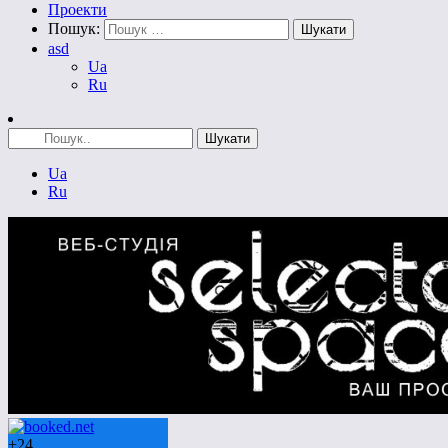
Проекти
Пошук:
asd
Ua
Ru
Ua
Ru
+
24