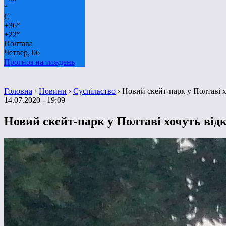
°
C
+
36°
+
22°
Полтава
Четвер, 06
Прогноз на тиждень
Головна
›
Новини
›
Суспільство
›
Новий скейт-парк у Полтаві х
14.07.2020 - 19:09
Новий скейт-парк у Полтаві хочуть відк