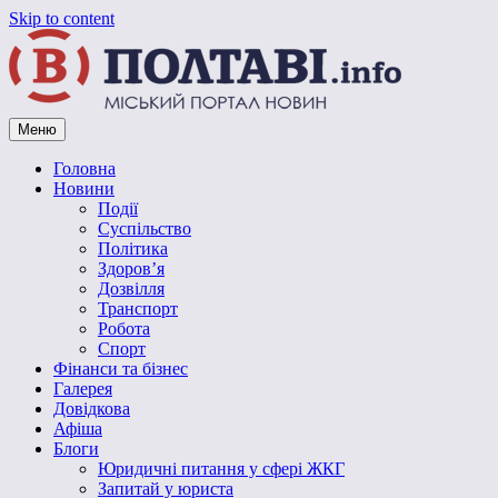
Skip to content
Меню
Vpoltave.info
Полтавський портал новин
Головна
Новини
Події
Суспільство
Політика
Здоров’я
Дозвілля
Транспорт
Робота
Спорт
Фінанси та бізнес
Галерея
Довідкова
Афіша
Блоги
Юридичні питання у сфері ЖКГ
Запитай у юриста