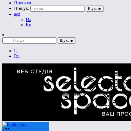
Проекти
Пошук:
asd
Ua
Ru
Ua
Ru
+
35