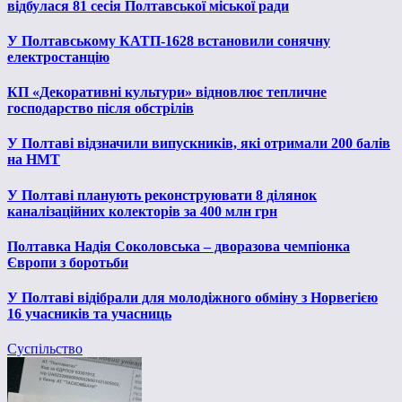
відбулася 81 сесія Полтавської міської ради
У Полтавському КАТП-1628 встановили сонячну
електростанцію
КП «Декоративні культури» відновлює тепличне
господарство після обстрілів
У Полтаві відзначили випускників, які отримали 200 балів
на НМТ
У Полтаві планують реконструювати 8 ділянок
каналізаційних колекторів за 400 млн грн
Полтавка Надія Соколовська – дворазова чемпіонка
Європи з боротьби
У Полтаві відібрали для молодіжного обміну з Норвегією
16 учасників та учасниць
Суспільство