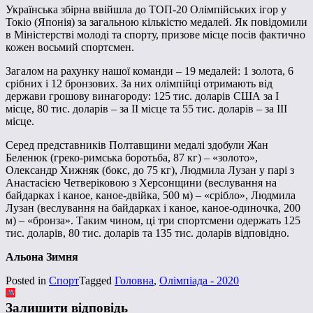
Українська збірна ввійшла до ТОП-20 Олімпійських ігор у
Токіо (Японія) за загальною кількістю медалей. Як повідомили
в Міністерстві молоді та спорту, призове місце посів фактично
кожен восьмий спортсмен.
Загалом на рахунку нашої команди – 19 медалей: 1 золота, 6
срібних і 12 бронзових. За них олімпійці отримають від
держави грошову винагороду: 125 тис. доларів США за І
місце, 80 тис. доларів – за ІІ місце та 55 тис. доларів – за ІІІ
місце.
Серед представників Полтавщини медалі здобули Жан
Беленюк (греко-римська боротьба, 87 кг) – «золото»,
Олександр Хижняк (бокс, до 75 кг), Людмила Лузан у парі з
Анастасією Четверіковою з Херсонщини (веслування на
байдарках і каное, каное-двійка, 500 м) – «срібло», Людмила
Лузан (веслування на байдарках і каное, каное-одиночка, 200
м) – «бронза». Таким чином, ці три спортсмени одержать 125
тис. доларів, 80 тис. доларів та 135 тис. доларів відповідно.
Альона Зимня
Posted in
Спорт
Tagged
Головна
,
Олімпіада - 2020
Залишити відповідь