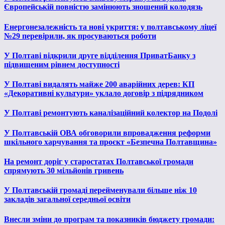
Європейській повністю замінюють зношений колодязь
Енергонезалежність та нові укриття: у полтавському ліцеї
№29 перевірили, як просуваються роботи
У Полтаві відкрили друге відділення ПриватБанку з
підвищеним рівнем доступності
У Полтаві видалять майже 200 аварійних дерев: КП
«Декоративні культури» уклало договір з підрядником
У Полтаві ремонтують каналізаційний колектор на Подолі
У Полтавській ОВА обговорили впровадження реформи
шкільного харчування та проєкт «Безпечна Полтавщина»
На ремонт доріг у старостатах Полтавської громади
спрямують 30 мільйонів гривень
У Полтавській громаді перейменували більше ніж 10
закладів загальної середньої освіти
Внесли зміни до програм та показників бюджету громади: