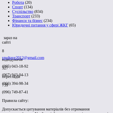
Робота
(20)
Спорт
(134)
Суспільство
(834)
Транспорт
(233)
Фінанси та бізнес
(234)
Юридичні питання у сфері ЖКГ
(65)
зараз на
сайті
8
vpoltave2012@gmail.com
відвідувачів
(095) 043-18-92
327
(067) 943-04-13
переглядів
(066) 394-98-34
739
(096) 749-87-41
Правила сайту:
Допускається цитування матеріалів без отримання