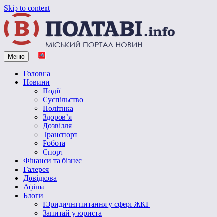
Skip to content
Меню
Vpoltave.info
Полтавський портал новин
Головна
Новини
Події
Суспільство
Політика
Здоров’я
Дозвілля
Транспорт
Робота
Спорт
Фінанси та бізнес
Галерея
Довідкова
Афіша
Блоги
Юридичні питання у сфері ЖКГ
Запитай у юриста