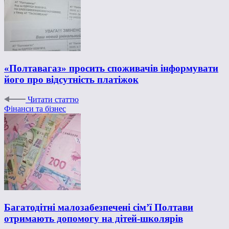
«Полтавагаз» просить споживачів інформувати
його про відсутність платіжок
Читати статтю
Фінанси та бізнес
Багатодітні малозабезпечені сім’ї Полтави
отримають допомогу на дітей-школярів