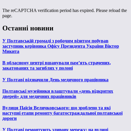
The reCAPTCHA verification period has expired. Please reload the
page.
Останні новини
У Полтавській громаді з робочим візитом побував
заступник керівника Офісу Президента України Віктор
Микита
В обласному центрі вшанували пам’ять страчених,
закатованих та загиблих у полоні
У Полтаві відзначили День медичного працівника
Полтавські музейники влаштували «день відкритих
дверей» для медичних працівників
Вулиця Паїсія Величковського: що зроблено та які
наступні етапи ремонту багатостраждальної полтавської
дороги
У Полтаві ремонтують зливову мережу: на вулиці