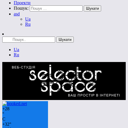
Проекти
Пошук:
asd
Ua
Ru
Ua
Ru
+
28
°
C
+
32°