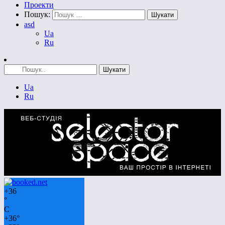
Проекти
Пошук:
asd
Ua
Ru
Ua
Ru
+
36
°
C
+
36°