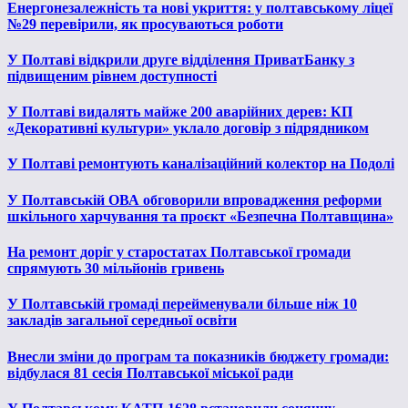
Енергонезалежність та нові укриття: у полтавському ліцеї
№29 перевірили, як просуваються роботи
У Полтаві відкрили друге відділення ПриватБанку з
підвищеним рівнем доступності
У Полтаві видалять майже 200 аварійних дерев: КП
«Декоративні культури» уклало договір з підрядником
У Полтаві ремонтують каналізаційний колектор на Подолі
У Полтавській ОВА обговорили впровадження реформи
шкільного харчування та проєкт «Безпечна Полтавщина»
На ремонт доріг у старостатах Полтавської громади
спрямують 30 мільйонів гривень
У Полтавській громаді перейменували більше ніж 10
закладів загальної середньої освіти
Внесли зміни до програм та показників бюджету громади:
відбулася 81 сесія Полтавської міської ради