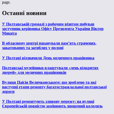
page.
Останні новини
У Полтавській громаді з робочим візитом побував
заступник керівника Офісу Президента України Віктор
Микита
В обласному центрі вшанували пам’ять страчених,
закатованих та загиблих у полоні
У Полтаві відзначили День медичного працівника
Полтавські музейники влаштували «день відкритих
дверей» для медичних працівників
Вулиця Паїсія Величковського: що зроблено та які
наступні етапи ремонту багатостраждальної полтавської
дороги
У Полтаві ремонтують зливову мережу: на вулиці
Європейській повністю замінюють зношений колодязь