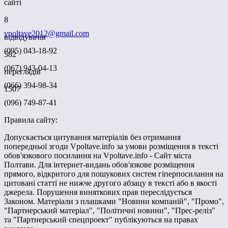
сайті
8
vpoltave2012@gmail.com
відвідувачів
(095) 043-18-92
582
(067) 943-04-13
переглядів
(066) 394-98-34
1507
(096) 749-87-41
Правила сайту:
Допускається цитування матеріалів без отримання
попередньої згоди Vpoltave.info за умови розміщення в тексті
обов'язкового посилання на Vpoltave.info - Сайт міста
Полтави. Для інтернет-видань обов'язкове розміщення
прямого, відкритого для пошукових систем гіперпосилання на
цитовані статті не нижче другого абзацу в тексті або в якості
джерела. Порушення виняткових прав переслідується
Законом. Матеріали з плашками "Новини компаній", "Промо",
"Партнерський матеріал", "Політичні новини", "Прес-реліз"
та "Партнерський спецпроект" публікуються на правах