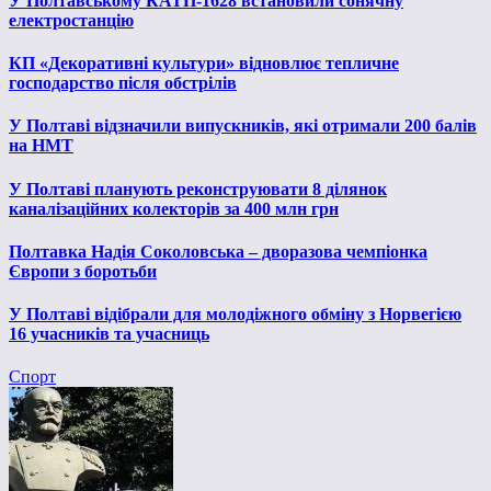
У Полтавському КАТП-1628 встановили сонячну
електростанцію
КП «Декоративні культури» відновлює тепличне
господарство після обстрілів
У Полтаві відзначили випускників, які отримали 200 балів
на НМТ
У Полтаві планують реконструювати 8 ділянок
каналізаційних колекторів за 400 млн грн
Полтавка Надія Соколовська – дворазова чемпіонка
Європи з боротьби
У Полтаві відібрали для молодіжного обміну з Норвегією
16 учасників та учасниць
Спорт