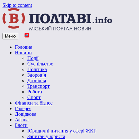
Skip to content
Меню
Vpoltave.info
Полтавський портал новин
Головна
Новини
Події
Суспільство
Політика
Здоров’я
Дозвілля
Транспорт
Робота
Спорт
Фінанси та бізнес
Галерея
Довідкова
Афіша
Блоги
Юридичні питання у сфері ЖКГ
Запитай у юриста