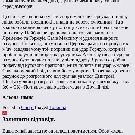
команди зустрічалися двічі, у рамках чемпіонату України
серед аматорів.
Цього разу від початку гри спортсмени не форсували подій,
лише робили поодинокі випади на ворота суперника. Та з
кожною хвилиною матчу полтавці все частіше брали на себе
ініціативу. Найбільше працювали на гольові моменти
Яременко та Горжуй. Саме Максиму й удалося відкрити
рахунок. Після подачі кутового Щербак грамотно пропустив
м’яч, завдяки чому той потрапив під удар Горжую, котрий і
пробив влучно по воротах суперника. А одразу після перерви
рахунок було подвоєно, знову зі стандарту. Яременко робив
подачу від кутового прапорця. М’яч полетів під удар Андрієві
Савенкову, який і відправив його у ворота Левченка. Довести
рахунок до розгромного для сумчан удалося Дмитрові
Щербаку, який розіграв із колегами шикарну триходівку. Тож
3:0 – СК «Полтава» вдало дебютувала в Другій лізі.
Альона Зимня
Posted in
Спорт
Tagged
Головна
Залишити відповідь
Ваша e-mail адреса не оприлюднюватиметься.
Обов’язкові