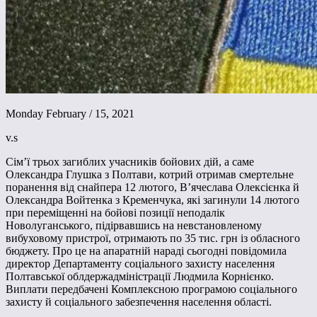
Monday February / 15, 2021
v.s
Сім’ї трьох загиблих учасників бойових дій, а саме
Олександра Глушка з Полтави, котрий отримав смертельне
поранення від снайпера 12 лютого, В’ячеслава Олексієнка й
Олександра Войтенка з Кременчука, які загинули 14 лютого
при переміщенні на бойові позиції неподалік
Новолуганського, підірвавшись на невстановленому
вибуховому пристрої, отримають по 35 тис. грн із обласного
бюджету. Про це на апаратній нараді сьогодні повідомила
директор Департаменту соціального захисту населення
Полтавської облдержадміністрації Людмила Корнієнко.
Виплати передбачені Комплексною програмою соціального
захисту й соціального забезпечення населення області.