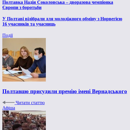
Полтавка Надія Соколовська – дворазова чемпіонка
Європи з боротьби
У Полтаві відібрали для молодіжного обміну з Норвегією
16 учасників та учасниць
Події
Полтавцю присудили премію імені Вернадського
Читати статтю
Афіша