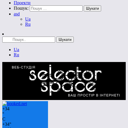
Проекти
Пошук:
asd
Ua
Ru
Ua
Ru
+
34
°
C
+
34°