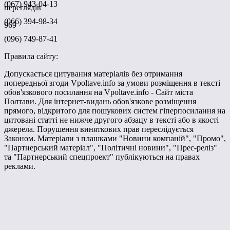
(067) 943-04-13
переглядів
(066) 394-98-34
969
(096) 749-87-41
Правила сайту:
Допускається цитування матеріалів без отримання
попередньої згоди Vpoltave.info за умови розміщення в тексті
обов'язкового посилання на Vpoltave.info - Сайт міста
Полтави. Для інтернет-видань обов'язкове розміщення
прямого, відкритого для пошукових систем гіперпосилання на
цитовані статті не нижче другого абзацу в тексті або в якості
джерела. Порушення виняткових прав переслідується
Законом. Матеріали з плашками "Новини компаній", "Промо",
"Партнерський матеріал", "Політичні новини", "Прес-реліз"
та "Партнерський спецпроект" публікуються на правах
реклами.