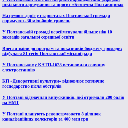
шкільного харчування та проєкт «Безпечна Полтавщина»
На ремонт доріг у старостатах Полтавської громади
спрямують 30 мільйонів гривень
У Полтавській громаді перейменували більше ніж 10
закладів загальної середньої освіти
Внесли зміни до програм та показників бюджету громади:
відбулася 81 сесія Полтавської міської ради
У Полтавському КАТП-1628 встановили сонячну
електростанцію
КП «Декоративні культури» відновлює тепличне
господарство після обстрілів
У Полтаві відзначили випускників, які отримали 200 балів
на НМТ
У Полтаві планують реконструювати 8 ділянок
каналізаційних колекторів за 400 млн грн