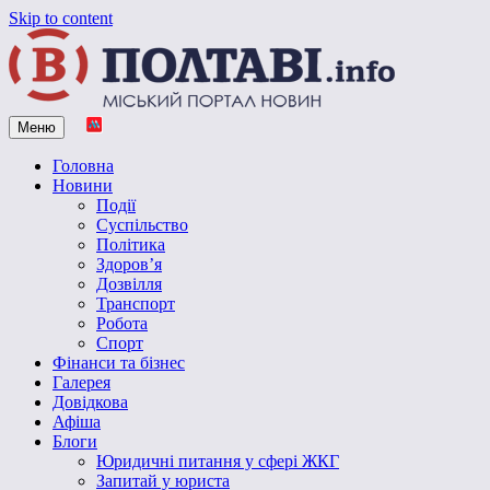
Skip to content
Меню
Vpoltave.info
Полтавський портал новин
Головна
Новини
Події
Суспільство
Політика
Здоров’я
Дозвілля
Транспорт
Робота
Спорт
Фінанси та бізнес
Галерея
Довідкова
Афіша
Блоги
Юридичні питання у сфері ЖКГ
Запитай у юриста