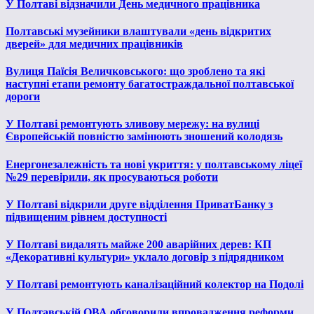
У Полтаві відзначили День медичного працівника
Полтавські музейники влаштували «день відкритих
дверей» для медичних працівників
Вулиця Паїсія Величковського: що зроблено та які
наступні етапи ремонту багатостраждальної полтавської
дороги
У Полтаві ремонтують зливову мережу: на вулиці
Європейській повністю замінюють зношений колодязь
Енергонезалежність та нові укриття: у полтавському ліцеї
№29 перевірили, як просуваються роботи
У Полтаві відкрили друге відділення ПриватБанку з
підвищеним рівнем доступності
У Полтаві видалять майже 200 аварійних дерев: КП
«Декоративні культури» уклало договір з підрядником
У Полтаві ремонтують каналізаційний колектор на Подолі
У Полтавській ОВА обговорили впровадження реформи