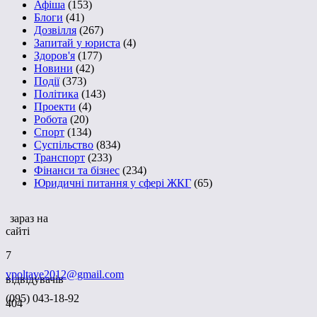
Афіша
(153)
Блоги
(41)
Дозвілля
(267)
Запитай у юриста
(4)
Здоров'я
(177)
Новини
(42)
Події
(373)
Політика
(143)
Проекти
(4)
Робота
(20)
Спорт
(134)
Суспільство
(834)
Транспорт
(233)
Фінанси та бізнес
(234)
Юридичні питання у сфері ЖКГ
(65)
зараз на
сайті
7
vpoltave2012@gmail.com
відвідувачів
(095) 043-18-92
404