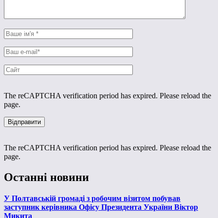
The reCAPTCHA verification period has expired. Please reload the
page.
The reCAPTCHA verification period has expired. Please reload the
page.
Останні новини
У Полтавській громаді з робочим візитом побував
заступник керівника Офісу Президента України Віктор
Микита