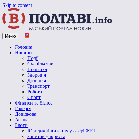
Skip to content
Меню
Vpoltave.info
Полтавський портал новин
Головна
Новини
Події
Суспільство
Політика
Здоров’я
Дозвілля
Транспорт
Робота
Спорт
Фінанси та бізнес
Галерея
Довідкова
Афіша
Блоги
Юридичні питання у сфері ЖКГ
Запитай у юриста