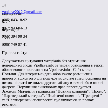
14
vpoltave2012@gmail.com
відвідувачів
(095) 043-18-92
877
(067) 943-04-13
переглядів
(066) 394-98-34
1598
(096) 749-87-41
Правила сайту:
Допускається цитування матеріалів без отримання
попередньої згоди Vpoltave.info за умови розміщення в тексті
обов'язкового посилання на Vpoltave.info - Сайт міста
Полтави. Для інтернет-видань обов'язкове розміщення
прямого, відкритого для пошукових систем гіперпосилання на
цитовані статті не нижче другого абзацу в тексті або в якості
джерела. Порушення виняткових прав переслідується
Законом. Матеріали з плашками "Новини компаній", "Промо",
"Партнерський матеріал", "Політичні новини", "Прес-реліз"
та "Партнерський спецпроект" публікуються на правах
реклами.