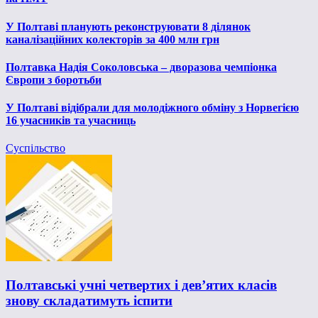
У Полтаві планують реконструювати 8 ділянок
каналізаційних колекторів за 400 млн грн
Полтавка Надія Соколовська – дворазова чемпіонка
Європи з боротьби
У Полтаві відібрали для молодіжного обміну з Норвегією
16 учасників та учасниць
Суспільство
Полтавські учні четвертих і дев’ятих класів
знову складатимуть іспити