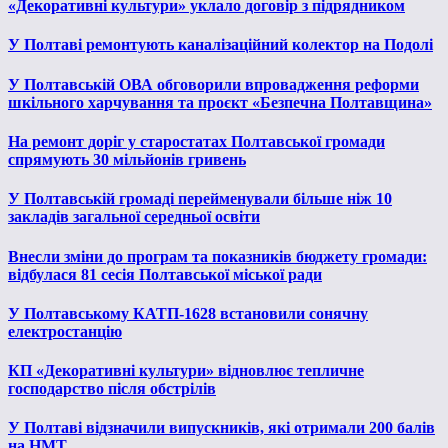
«Декоративні культури» уклало договір з підрядником
У Полтаві ремонтують каналізаційний колектор на Подолі
У Полтавській ОВА обговорили впровадження реформи
шкільного харчування та проєкт «Безпечна Полтавщина»
На ремонт доріг у старостатах Полтавської громади
спрямують 30 мільйонів гривень
У Полтавській громаді перейменували більше ніж 10
закладів загальної середньої освіти
Внесли зміни до програм та показників бюджету громади:
відбулася 81 сесія Полтавської міської ради
У Полтавському КАТП-1628 встановили сонячну
електростанцію
КП «Декоративні культури» відновлює тепличне
господарство після обстрілів
У Полтаві відзначили випускників, які отримали 200 балів
на НМТ