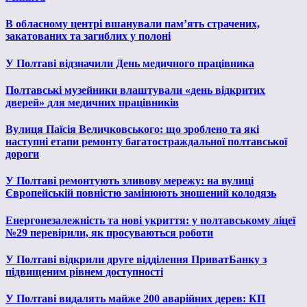
В обласному центрі вшанували пам’ять страчених,
закатованих та загиблих у полоні
У Полтаві відзначили День медичного працівника
Полтавські музейники влаштували «день відкритих
дверей» для медичних працівників
Вулиця Паїсія Величковського: що зроблено та які
наступні етапи ремонту багатостраждальної полтавської
дороги
У Полтаві ремонтують зливову мережу: на вулиці
Європейській повністю замінюють зношений колодязь
Енергонезалежність та нові укриття: у полтавському ліцеї
№29 перевірили, як просуваються роботи
У Полтаві відкрили друге відділення ПриватБанку з
підвищеним рівнем доступності
У Полтаві видалять майже 200 аварійних дерев: КП