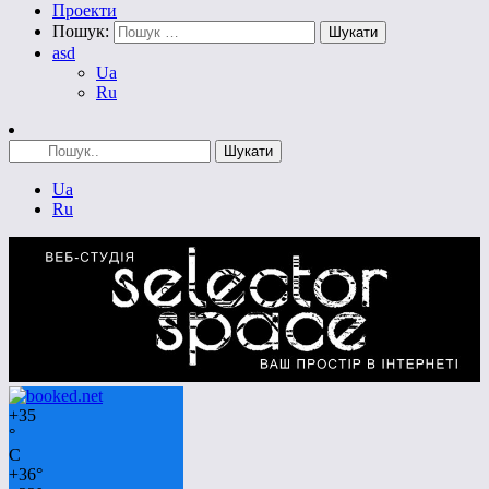
Проекти
Пошук:
asd
Ua
Ru
Ua
Ru
+
35
°
C
+
36°