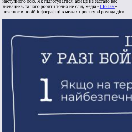
наступного бою.
Як підготуватися, аби це не застало вас
зненацька, та чого робити точно не слід, медіа «
ШоТам
»
пояснює в новій інфографіці в межах проєкту
«Громада діє».