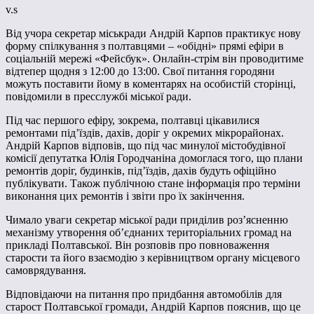
v.s
Від учора секретар міськради Андрій Карпов практикує нову
форму спілкування з полтавцями – «обідні» прямі ефіри в
соціальній мережі «Фейсбук». Онлайн-стрім він проводитиме
відтепер щодня з 12:00 до 13:00. Свої питання городяни
можуть поставити йому в коментарях на особистій сторінці,
повідомили в пресслужбі міської ради.
Під час першого ефіру, зокрема, полтавці цікавилися
ремонтами під’їздів, дахів, доріг у окремих мікрорайонах.
Андрій Карпов відповів, що під час минулої містобудівної
комісії депутатка Юлія Городчаніна домоглася того, що плани
ремонтів доріг, будинків, під’їздів, дахів будуть офіційно
публікувати. Також публічною стане інформація про терміни
виконання цих ремонтів і звіти про їх закінчення.
Чимало уваги секретар міської ради приділив роз’ясненню
механізму утворення об’єднаних територіальних громад на
прикладі Полтавської. Він розповів про повноваження
старости та його взаємодію з керівництвом органу місцевого
самоврядування.
Відповідаючи на питання про придбання автомобілів для
старост Полтавської громади, Андрій Карпов пояснив, що це