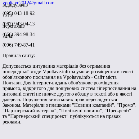
vpoltave2012@gmail.com
відвідувачів
(095) 043-18-92
1313
(067) 943-04-13
переглядів
(066) 394-98-34
2494
(096) 749-87-41
Правила сайту:
Допускається цитування матеріалів без отримання
попередньої згоди Vpoltave.info за умови розміщення в тексті
обов'язкового посилання на Vpoltave.info - Сайт міста
Полтави. Для інтернет-видань обов'язкове розміщення
прямого, відкритого для пошукових систем гіперпосилання на
цитовані статті не нижче другого абзацу в тексті або в якості
джерела. Порушення виняткових прав переслідується
Законом. Матеріали з плашками "Новини компаній", "Промо",
"Партнерський матеріал", "Політичні новини", "Прес-реліз"
та "Партнерський спецпроект" публікуються на правах
реклами.