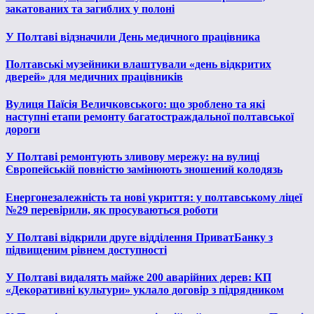
закатованих та загиблих у полоні
У Полтаві відзначили День медичного працівника
Полтавські музейники влаштували «день відкритих
дверей» для медичних працівників
Вулиця Паїсія Величковського: що зроблено та які
наступні етапи ремонту багатостраждальної полтавської
дороги
У Полтаві ремонтують зливову мережу: на вулиці
Європейській повністю замінюють зношений колодязь
Енергонезалежність та нові укриття: у полтавському ліцеї
№29 перевірили, як просуваються роботи
У Полтаві відкрили друге відділення ПриватБанку з
підвищеним рівнем доступності
У Полтаві видалять майже 200 аварійних дерев: КП
«Декоративні культури» уклало договір з підрядником