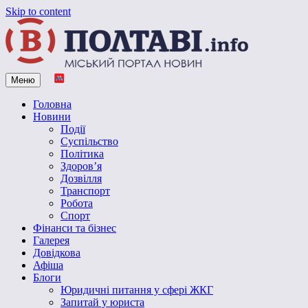
Skip to content
Меню
Vpoltave.info
Полтавський портал новин
Головна
Новини
Події
Суспільство
Політика
Здоров’я
Дозвілля
Транспорт
Робота
Спорт
Фінанси та бізнес
Галерея
Довідкова
Афіша
Блоги
Юридичні питання у сфері ЖКГ
Запитай у юриста