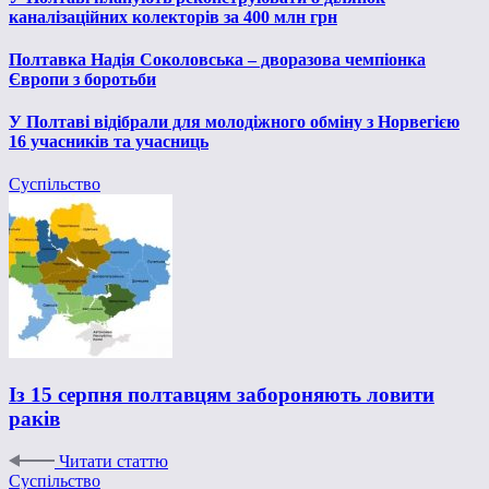
каналізаційних колекторів за 400 млн грн
Полтавка Надія Соколовська – дворазова чемпіонка
Європи з боротьби
У Полтаві відібрали для молодіжного обміну з Норвегією
16 учасників та учасниць
Суспільство
Із 15 серпня полтавцям забороняють ловити
раків
Читати статтю
Суспільство