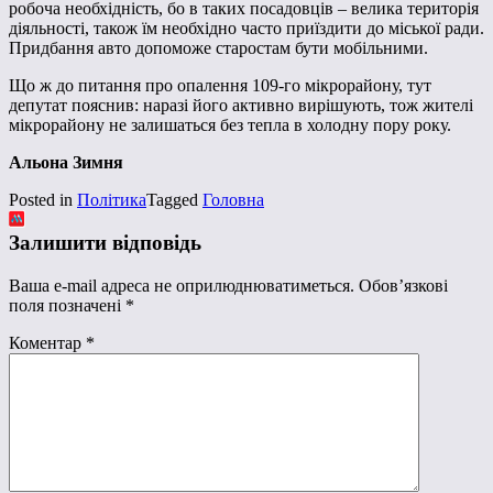
робоча необхідність, бо в таких посадовців – велика територія
діяльності, також їм необхідно часто приїздити до міської ради.
Придбання авто допоможе старостам бути мобільними.
Що ж до питання про опалення 109-го мікрорайону, тут
депутат пояснив: наразі його активно вирішують, тож жителі
мікрорайону не залишаться без тепла в холодну пору року.
Альона Зимня
Posted in
Політика
Tagged
Головна
Залишити відповідь
Ваша e-mail адреса не оприлюднюватиметься.
Обов’язкові
поля позначені
*
Коментар
*