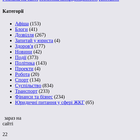
Категорії
Афіша
(153)
Блоги
(41)
Дозвілля
(267)
Запитай у юриста
(4)
Здоров'я
(177)
Новини
(42)
Події
(373)
Політика
(143)
Проекти
(4)
Робота
(20)
Спорт
(134)
Суспільство
(834)
Транспорт
(233)
Фінанси та бізнес
(234)
Юридичні питання у сфері ЖКГ
(65)
зараз на
сайті
22