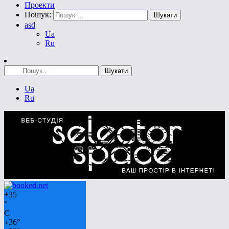
Проекти
Пошук:
asd
Ua
Ru
Ua
Ru
+
35
°
C
+
36°