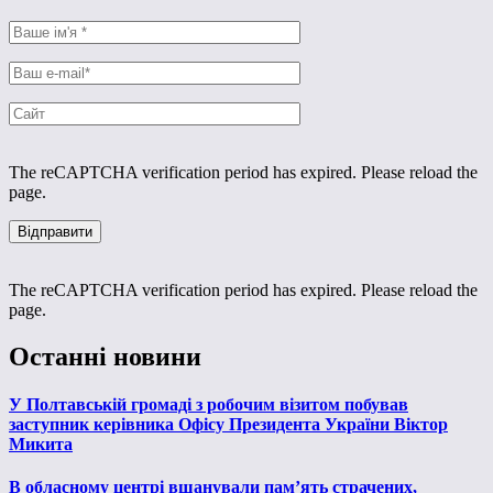
The reCAPTCHA verification period has expired. Please reload the
page.
The reCAPTCHA verification period has expired. Please reload the
page.
Останні новини
У Полтавській громаді з робочим візитом побував
заступник керівника Офісу Президента України Віктор
Микита
В обласному центрі вшанували пам’ять страчених,