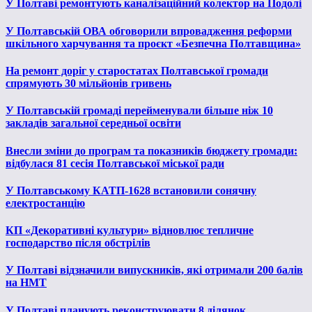
У Полтаві ремонтують каналізаційний колектор на Подолі
У Полтавській ОВА обговорили впровадження реформи
шкільного харчування та проєкт «Безпечна Полтавщина»
На ремонт доріг у старостатах Полтавської громади
спрямують 30 мільйонів гривень
У Полтавській громаді перейменували більше ніж 10
закладів загальної середньої освіти
Внесли зміни до програм та показників бюджету громади:
відбулася 81 сесія Полтавської міської ради
У Полтавському КАТП-1628 встановили сонячну
електростанцію
КП «Декоративні культури» відновлює тепличне
господарство після обстрілів
У Полтаві відзначили випускників, які отримали 200 балів
на НМТ
У Полтаві планують реконструювати 8 ділянок